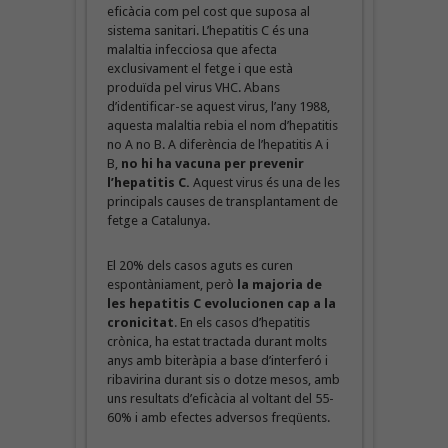
eficàcia com pel cost que suposa al
sistema sanitari. L’hepatitis C és una
malaltia infecciosa que afecta
exclusivament el fetge i que està
produïda pel virus VHC. Abans
d’identificar-se aquest virus, l’any 1988,
aquesta malaltia rebia el nom d’hepatitis
no A no B. A diferència de l’hepatitis A i
B,
no hi ha vacuna per prevenir
l’hepatitis C.
Aquest virus és una de les
principals causes de transplantament de
fetge a Catalunya.
El 20% dels casos aguts es curen
espontàniament, però
la majoria de
les hepatitis C evolucionen cap a la
cronicitat
. En els casos d’hepatitis
crònica, ha estat tractada durant molts
anys amb biteràpia a base d’interferó i
ribavirina durant sis o dotze mesos, amb
uns resultats d’eficàcia al voltant del 55-
60% i amb efectes adversos freqüents.