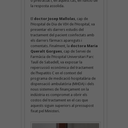
o pretractat i, en aquest cas, en funció de
la resposta assolida.
El
doctor Josep Mallolas
, cap de
l’Hospital de Dia de VIH de l’Hospital, va
presentar els darrers estudis del
tractament del pacient coinfectats amb
els darrers fàrmacs apareguts i
comentats. Finalment, la
doctora Maria
Queralt Gorgues
, cap de Servei de
Farmàcia de l’Hospital Universitari Parc
Taulí de Sabadell, va exposar la
repercussió econòmica del tractament
de l’hepatitis C en el context del
programa de medicació hospitalària de
dispensació ambulatòria (MHDA) i dels
nous sistemes de finançament on la
indústria es compromet a obrir els
costos del tractament en el cas que
aquests siguin superiors al pressupost
fixat pel Ministeri.