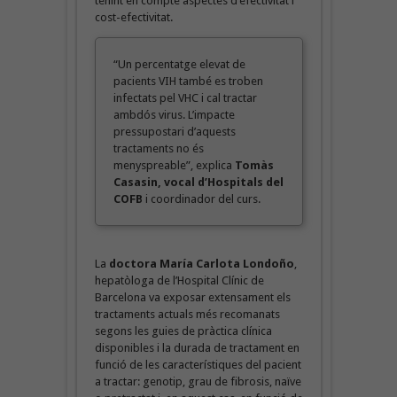
tenint en compte aspectes d’efectivitat i
cost-efectivitat.
“Un percentatge elevat de
pacients VIH també es troben
infectats pel VHC i cal tractar
ambdós virus. L’impacte
pressupostari d’aquests
tractaments no és
menyspreable”, explica
Tomàs
Casasin, vocal d’Hospitals del
COFB
i coordinador del curs.
La
doctora María Carlota Londoño
,
hepatòloga de l’Hospital Clínic de
Barcelona va exposar extensament els
tractaments actuals més recomanats
segons les guies de pràctica clínica
disponibles i la durada de tractament en
funció de les característiques del pacient
a tractar: genotip, grau de fibrosis, naïve