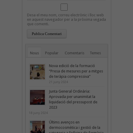
Desa el meu nom, correu electrònic i lloc web
en aquest navegador per a la pròxima vegada
que comenti.
Nous
Popular
Comentaris
Temes
Nova edició de la formació
“Presa de mesures per a mitges
de teràpia compressiva”
21 juny 2024
Junta General Ordinària:
Aprovada per unanimitat la
liquidació del pressupost de
2023
18 juny 2024
Últims avenços en
dermocosmètica i gestió de la
categoria a l’oficina de farmàcia,