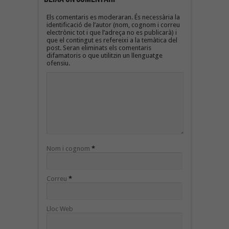
Els comentaris es moderaran. És necessària la
identificació de l’autor (nom, cognom i correu
electrònic tot i que l’adreça no es publicarà) i
que el contingut es refereixi a la temàtica del
post. Seran eliminats els comentaris
difamatoris o que utilitzin un llenguatge
ofensiu.
Nom i cognom
*
Correu
*
Lloc Web