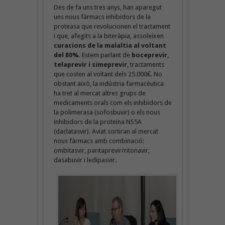
Des de fa uns tres anys, han aparegut
uns nous fàrmacs inhibidors de la
proteasa que revolucionen el tractament
i que, afegits a la biteràpia, assoleixen
curacions de la malaltia al voltant
del 80%.
Estem parlant de
boceprevir,
telaprevir i simeprevir
, tractaments
que costen al voltant dels 25.000€. No
obstant això, la indústria farmacèutica
ha tret al mercat altres grups de
medicaments orals com els inhibidors de
la polimerasa (sofosbuvir) o els nous
inhibidors de la proteïna NS5A
(daclatasvir). Aviat sortiran al mercat
nous fàrmacs amb combinació:
ombitasvir, paritaprevir/ritonavir,
dasabuvir i ledipasvir.