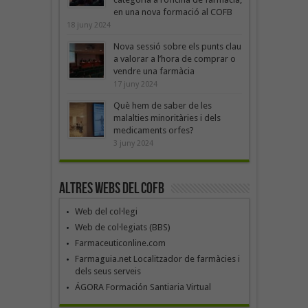
en una nova formació al COFB
18 juny 2024
Nova sessió sobre els punts clau
a valorar a l’hora de comprar o
vendre una farmàcia
17 juny 2024
Què hem de saber de les
malalties minoritàries i dels
medicaments orfes?
3 juny 2024
Altres webs del COFB
Web del col·legi
Web de col·legiats (BBS)
Farmaceuticonline.com
Farmaguia.net Localitzador de farmàcies i
dels seus serveis
ÁGORA Formación Santiaria Virtual