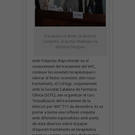
D’esquerra a dreta, la doctora
Londoño, el doctor Mallolas i la
doctora Gorgues
Amb l’objectiu d’aprofundir en el
coneixement del tractament del VHC,
conèixer les novetats terapèutiques i
valorar el factor econòmic dels nous
tractaments, el Col·legi, conjuntament
amb la Societat Catalana de Farmàcia
Clínica (SCFC), van organitzar el curs
“Actualització del tractament de la
infecció per VHC” l’11 de desembre. Es va
portar a terme una reflexió conjunta
amb diferents especialistes amb punts
de vista diversos sobre el paper
d’aquests tractaments en terapèutica