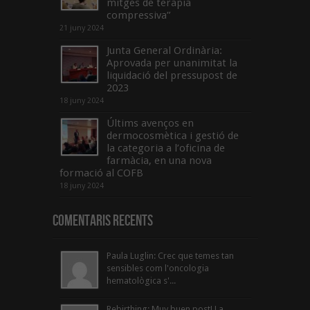
mitges de teràpia
compressiva”
21 juny 2024
Junta General Ordinària:
Aprovada per unanimitat la
liquidació del pressupost de
2023
18 juny 2024
Últims avenços en
dermocosmètica i gestió de
la categoria a l’oficina de
farmàcia, en una nova
formació al COFB
18 juny 2024
Comentaris Recents
Paula Luglin: Crec que temes tan
sensibles com l'oncologia
hematològica s'...
Rebirthing: Muy buen post! La