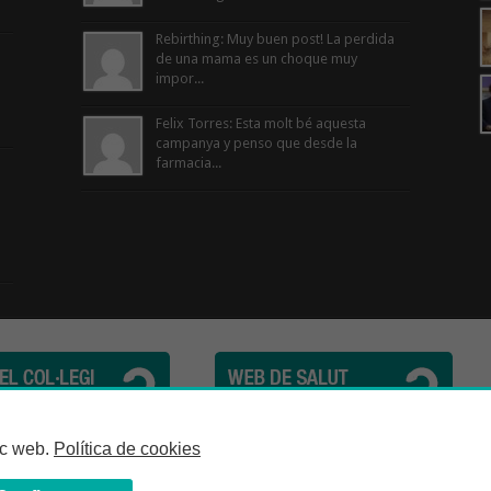
Rebirthing: Muy buen post! La perdida
de una mama es un choque muy
impor...
Felix Torres: Esta molt bé aquesta
campanya y penso que desde la
farmacia...
cèutics de la Província de Barcelona | C. Girona, n° 64-66 - 08009 Barcelona | Te
loc web.
Política de cookies