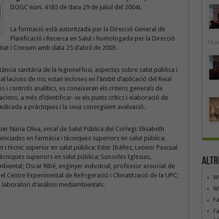
DOGC núm. 4185 de data 29 de juliol del 2004).
La formació està autoritzada per la Direcció General de
Planificació i Recerca en Salut i homologada per la Direcció
18 j
nitat i Consum amb data 25 d’abril de 2003.
rtància sanitària de la legionel·losi, aspectes sobre salut pública i
al·lacions de risc estan incloses en l’àmbit d’aplicació del Reial
 controls analítics, es coneixeran els criteris generals de
·lacions, a més d’identificar-se els punts crítics i elaboració de
edicada a pràctiques i la seva consegüent avaluació.
t per Núria Oliva, vocal de Salut Pública del Col·legi: Elisabeth
enciades en farmàcia i tècniques superiors en salut pública;
et i tècnic superior en salut pública; Ester Ibáñez, Leonor Pascual
tècniques superiors en salut pública; Sonsoles Iglesias,
Altr
mbiental; Oscar Ribé, enginyer industrial, professor associat de
el Centre Experimental de Refrigeració i Climatització de la UPC;
We
 laboratori d’anàlisis mediambientals.
We
F
Fa