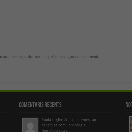
 en aquest navegador per a la pròxima vegada que comenti.
Comentaris Recents
Not
Paula Luglin: Crec que temes tan
sensibles com l'oncologia
hematològica s'...