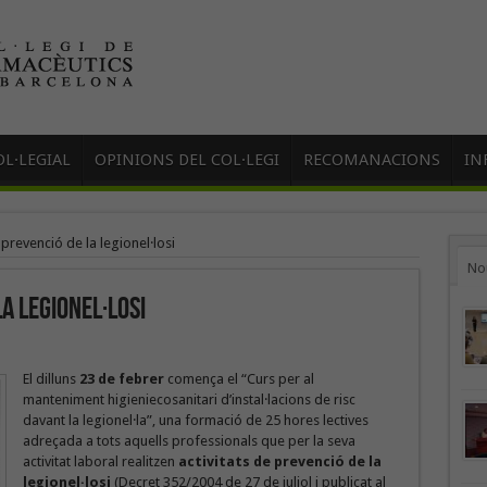
L·LEGIAL
OPINIONS DEL COL·LEGI
RECOMANACIONS
IN
prevenció de la legionel·losi
No
a legionel·losi
El dilluns
23 de febrer
comença el “Curs per al
manteniment higieniecosanitari d’instal·lacions de risc
davant la legionel·la”, una formació de 25 hores lectives
adreçada a tots aquells professionals que per la seva
activitat laboral realitzen
activitats de prevenció de la
legionel·losi
(Decret 352/2004 de 27 de juliol i publicat al