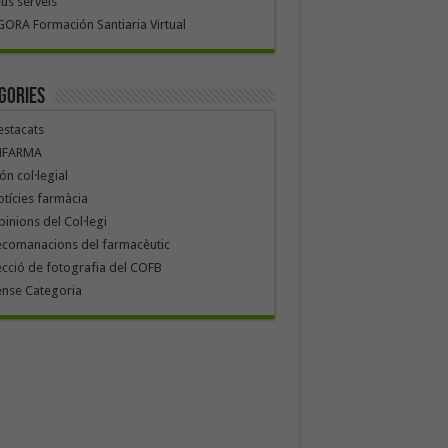
us serveis
ORA Formación Santiaria Virtual
gories
stacats
NFARMA
n col·legial
tícies farmàcia
inions del Col·legi
ecomanacions del farmacèutic
cció de fotografia del COFB
ense Categoria