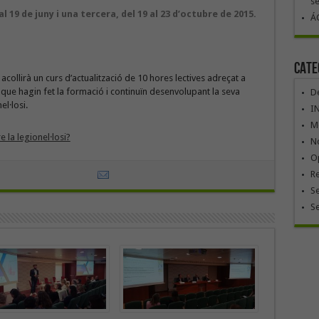
se
l 19 de juny i una tercera, del 19 al 23 d’octubre de 2015.
ÁG
Cate
collirà un curs d’actualització de 10 hores lectives adreçat a
 que hagin fet la formació i continuïn desenvolupant la seva
De
l·losi.
I
Mó
 la legionel·losi?
No
Op
R
Se
S