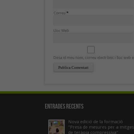
Correu
*
Lloc Web
Desa el meu nom, correu electrònic i lloc web
Entrades recents
Nova edició de la formació
“Presa de mesures per a mitges
de teràpia compressiva”