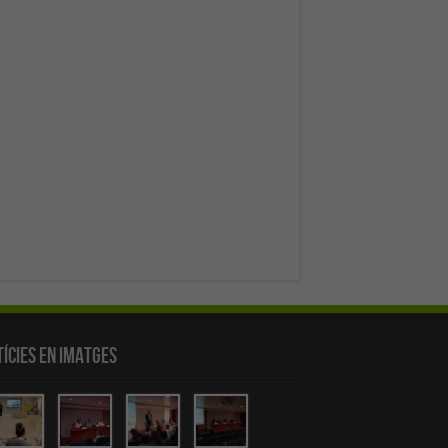
ícies en Imatges