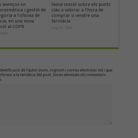
s avenços en
Nova sessió sobre els punts
cosmètica i gestió de
clau a valorar a l’hora de
egoria a l’oficina de
comprar o vendre una
cia, en una nova
farmàcia
ció al COFB
juny 17, 2024
 2024
entificació de l’autor (nom, cognom i correu electrònic tot i que
efereixi a la temàtica del post. Seran eliminats els comentaris
u.