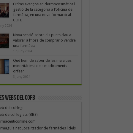
Últims avenços en dermocosmètica i
gestió de la categoria a l’oficina de
farmàcia, en una nova formació al
COFB
uny 2024
Nova sessió sobre els punts clau a
valorar a l’hora de comprar o vendre
una farmàcia
17 juny 2024
Què hem de saber de les malalties
minoritàries i dels medicaments
orfes?
3 juny 2024
es webs del COFB
b del col·legi
b de col·legiats (BBS)
armaceuticonline.com
rmaguia.net Localitzador de farmàcies i dels