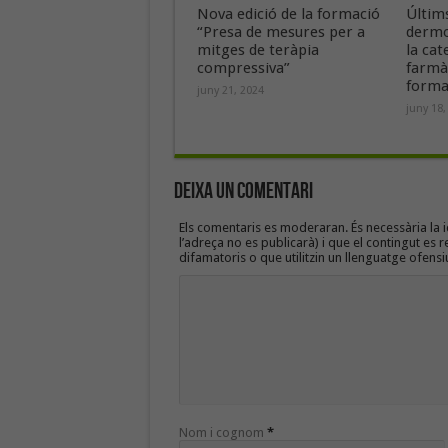
Nova edició de la formació
Últim
“Presa de mesures per a
dermo
mitges de teràpia
la cat
compressiva”
farmà
forma
juny 21, 2024
juny 18,
Deixa un Comentari
Els comentaris es moderaran. És necessària la id
l’adreça no es publicarà) i que el contingut es r
difamatoris o que utilitzin un llenguatge ofensi
Nom i cognom
*