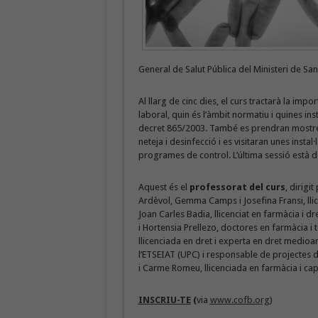
General de Salut Pública del Ministeri de Sa
Al llarg de cinc dies, el curs tractarà la impo
laboral, quin és l’àmbit normatiu i quines inst
decret 865/2003. També es prendran mostres i
neteja i desinfecció i es visitaran unes instal
programes de control. L’última sessió està d
Aquest és el
professorat del curs
, dirigi
Ardèvol, Gemma Camps i Josefina Fransi, llic
Joan Carles Badia, llicenciat en farmàcia i dr
i Hortensia Prellezo, doctores en farmàcia i 
llicenciada en dret i experta en dret medioa
l’ETSEIAT (UPC) i responsable de projectes d
i Carme Romeu, llicenciada en farmàcia i cap
INSCRIU-TE
(
via
www.cofb.org
)