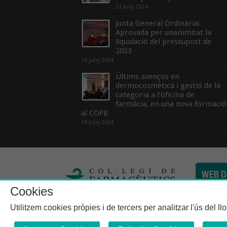
21 juny 2024
Junta General Ordinària:
Aprovada per unanimitat la
liquidació del pressupost de
2023
18 juny 2024
Últims avenços en
dermocosmètica i gestió de la
categoria a l’oficina de
farmàcia, en una nova formació
al COFB
18 juny 2024
Cookies
Col·legi de Farma
Utilitzem cookies pròpies i de tercers per analitzar l'ús del l