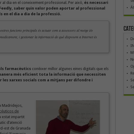
se
al dia en el coneixement professional. Per això,
és necessari
ÁG
Feedly, saber quin valor poden aportar al professional
s en el dia a dia de la professió
.
Cate
ostres funcions principals és actuar com a assessors al metge i/o
medicament, i gestionar la informació de què disposem a Internet és
De
I
Mó
No
Op
als farmacèutics
conèixer millor algunes eines digitals que els
R
manera més eficient tota la informació que necessiten
r les xarxes socials com a mitjans per difondre i
Se
S
sa Madridejos,
céuticos de
 estat impartit
tic d’atenció
ord-est de Granada
ficial “Farmacia