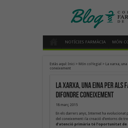
NOTÍCIES FARMÀCIA
MÓN CO
Estàs aquí:
Inici
>
Món col·legial
>
La xarxa, una
coneixement
La xarxa, una eina per als 
difondre coneixement
18 març 2015
En els darrers anys, Internet ha evolucionat 
del coneixement i la creació d’entorns de tr
d’atenció primària té l’oportunitat de