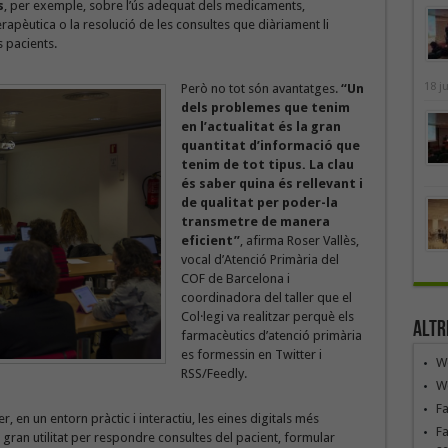
s
, per exemple, sobre l’ús adequat dels medicaments,
erapèutica o la resolució de les consultes que diàriament li
s pacients.
18 j
Però no tot són avantatges.
“Un
dels problemes que tenim
en l’actualitat és la gran
quantitat d’informació que
tenim de tot tipus. La clau
és saber quina és rellevant i
de qualitat per poder-la
transmetre de manera
eficient”
, afirma Roser Vallès,
vocal d’Atenció Primària del
COF de Barcelona i
coordinadora del taller que el
Col·legi va realitzar perquè els
Altr
farmacèutics d’atenció primària
es formessin en Twitter i
We
RSS/Feedly.
We
F
, en un entorn pràctic i interactiu, les eines digitals més
Fa
 gran utilitat per respondre consultes del pacient, formular