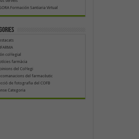
us serveis
ORA Formación Santiaria Virtual
gories
stacats
NFARMA
n col·legial
tícies farmàcia
inions del Col·legi
ecomanacions del farmacèutic
cció de fotografia del COFB
ense Categoria