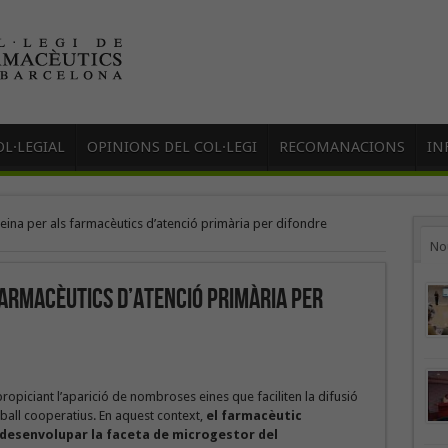
L·LEGIAL
OPINIONS DEL COL·LEGI
RECOMANACIONS
IN
 eina per als farmacèutics d’atenció primària per difondre
No
farmacèutics d’atenció primària per
propiciant l’aparició de nombroses eines que faciliten la difusió
eball cooperatius. En aquest context,
el farmacèutic
 desenvolupar la faceta de microgestor del