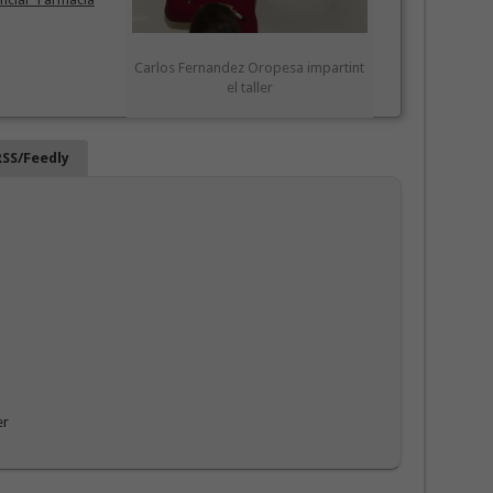
Carlos Fernandez Oropesa impartint
el taller
RSS/Feedly
er