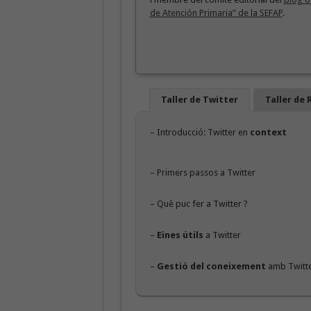
de Atención Primaria” de la SEFAP
.
Taller de Twitter
Taller de 
– Introducció: Twitter en
context
– Primers passos a Twitter
– Què puc fer a Twitter ?
–
Eines útils
a Twitter
–
Gestió del coneixement
amb Twitt