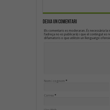
Deixa un Comentari
Els comentaris es moderaran. És necessària la id
l’adreça no es publicarà) i que el contingut es r
difamatoris o que utilitzin un llenguatge ofensi
Nom i cognom
*
Correu
*
Lloc Web