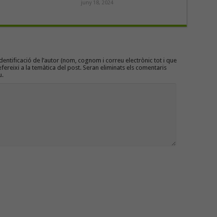
juny 18, 2024
entificació de l’autor (nom, cognom i correu electrònic tot i que
efereixi a la temàtica del post. Seran eliminats els comentaris
u.