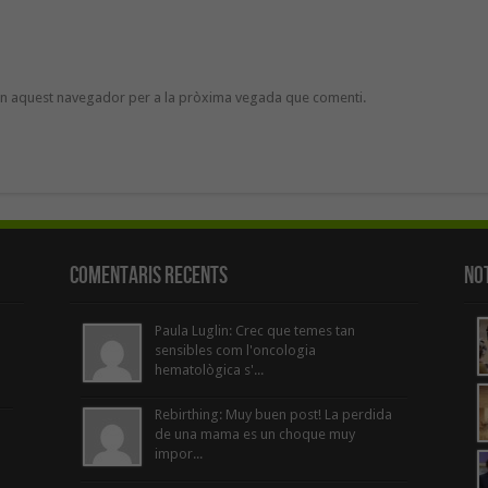
 en aquest navegador per a la pròxima vegada que comenti.
Comentaris Recents
Not
Paula Luglin: Crec que temes tan
sensibles com l'oncologia
hematològica s'...
Rebirthing: Muy buen post! La perdida
de una mama es un choque muy
impor...