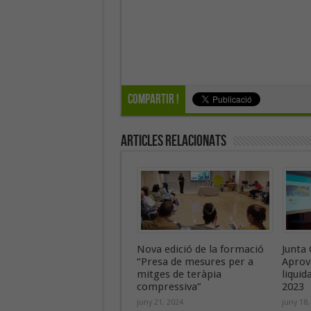
Compartir !
Articles Relacionats
Nova edició de la formació
Junta 
“Presa de mesures per a
Aprov
mitges de teràpia
liquid
compressiva”
2023
juny 21, 2024
juny 18,