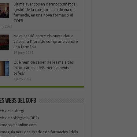
Últims avenços en dermocosmètica i
gestió de la categoria a l’oficina de
farmàcia, en una nova formació al
COFB
uny 2024
Nova sessió sobre els punts clau a
valorar a l’hora de comprar o vendre
una farmàcia
17 juny 2024
Què hem de saber de les malalties
minoritàries i dels medicaments
orfes?
3 juny 2024
es webs del COFB
b del col·legi
b de col·legiats (BBS)
armaceuticonline.com
rmaguia.net Localitzador de farmàcies i dels