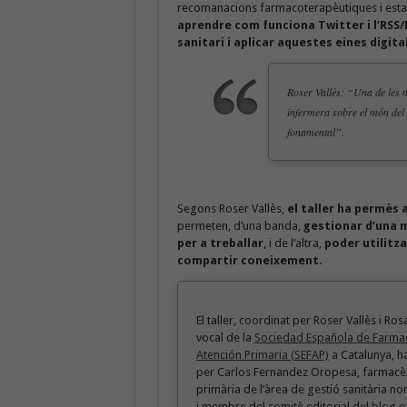
recomanacions farmacoterapèutiques i estar 
aprendre com funciona Twitter i l’RSS/
sanitari i aplicar aquestes eines digital
Roser Vallès: “Una de les n
infermera sobre el món del 
fonamental”.
Segons Roser Vallès,
el taller ha permès 
permeten, d’una banda,
gestionar d’una 
per a treballar
, i de l’altra,
poder utilitza
compartir coneixement
.
El taller, coordinat per Roser Vallès i Ro
vocal de la
Sociedad Española de Farma
Atención Primaria (SEFAP)
a Catalunya, ha
per Carlos Fernandez Oropesa, farmacèu
primària de l’àrea de gestió sanitària n
i membre del comitè editorial del
blog o