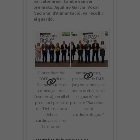
barcelonines-, també van ser
premiats. Aquilino García, Vocal
Nacional d’Alimentació, va recollir
el guardó.
El president del
Antoni Torres,
COFB, Jordi de
president de l’AFB
Dalmases (tercer
(segon començant
començant per
per la dreta), recull
l’esquerra), recull el
el guardó pel
premi pel projecte
projecte “Barcelona,
de “Determinació
ciutat
del risc
cardioprotegida”
cardiovascular en
farmàcies”