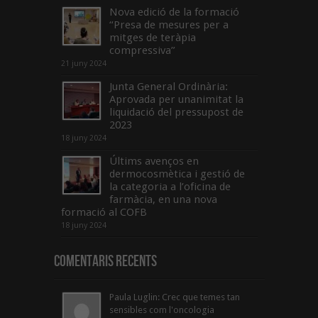
Nova edició de la formació
“Presa de mesures per a
mitges de teràpia
compressiva”
21 juny 2024
Junta General Ordinària:
Aprovada per unanimitat la
liquidació del pressupost de
2023
18 juny 2024
Últims avenços en
dermocosmètica i gestió de
la categoria a l’oficina de
farmàcia, en una nova
formació al COFB
18 juny 2024
Comentaris Recents
Paula Luglin: Crec que temes tan
sensibles com l'oncologia