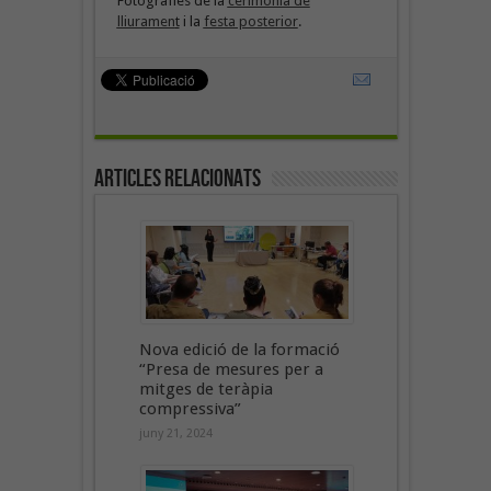
Fotografies de la
cerimònia de
lliuramen
t
i la
festa posterior
.
Articles Relacionats
Nova edició de la formació
“Presa de mesures per a
mitges de teràpia
compressiva”
juny 21, 2024