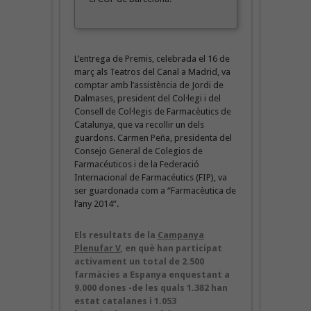
L’entrega de Premis, celebrada el 16 de
març als Teatros del Canal a Madrid, va
comptar amb l’assistència de Jordi de
Dalmases, president del Col·legi i del
Consell de Col·legis de Farmacèutics de
Catalunya, que va recollir un dels
guardons. Carmen Peña, presidenta del
Consejo General de Colegios de
Farmacéuticos i de la Federació
Internacional de Farmacéutics (FIP), va
ser guardonada com a “Farmacèutica de
l’any 2014”.
Els resultats de la
Campanya
Plenufar V
, en què han participat
activament un total de 2.500
farmàcies a Espanya enquestant a
9.000 dones -de les quals 1.382 han
estat catalanes i 1.053