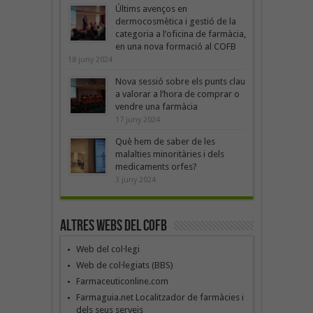
Últims avenços en
dermocosmètica i gestió de la
categoria a l’oficina de farmàcia,
en una nova formació al COFB
18 juny 2024
Nova sessió sobre els punts clau
a valorar a l’hora de comprar o
vendre una farmàcia
17 juny 2024
Què hem de saber de les
malalties minoritàries i dels
medicaments orfes?
3 juny 2024
Altres webs del COFB
Web del col·legi
Web de col·legiats (BBS)
Farmaceuticonline.com
Farmaguia.net Localitzador de farmàcies i
dels seus serveis