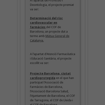
A l’apartat de Professió i
Deontologia, el projecte premiat
va ser:
Determinació del risc
cardiovascular en
farmàcies
del COF de
Barcelona, un projecte dut a
terme amb
Mútua General de
Catalunya
.
A l’apartat d’Atenció Farmacèutica
i Educació Sanitària, el projecte
escollit va ser:
Projecte Barcelona, ciutat
cardioprotegida
en el que han
participat l’Associació de
Farmàcies de Barcelona,
l’Associació Barcelona Salud,
l’Ajuntament de Barcelona, el COF
de Tarragona, el COF de Lleida i
el COF de Barcelona.