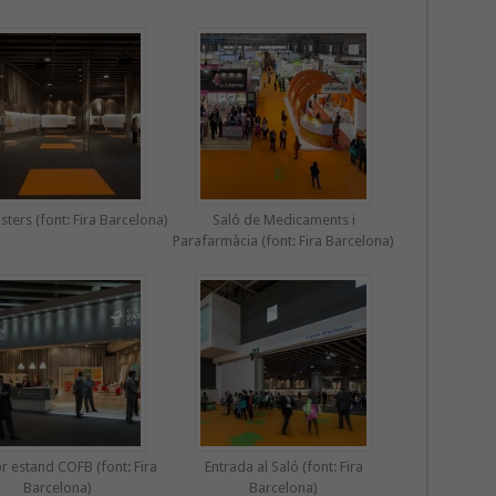
ters (font: Fira Barcelona)
Saló de Medicaments i
Parafarmàcia (font: Fira Barcelona)
or estand COFB (font: Fira
Entrada al Saló (font: Fira
Barcelona)
Barcelona)