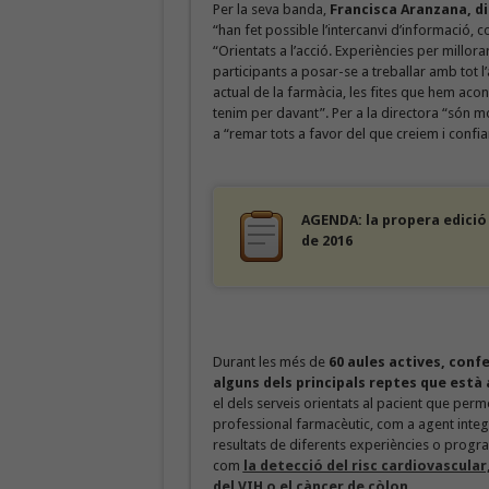
Per la seva banda,
Francisca Aranzana, d
“han fet possible l’intercanvi d’informació, 
“Orientats a l’acció. Experiències per millora
participants a posar-se a treballar amb tot l
actual de la farmàcia, les fites que hem acons
tenim per davant”. Per a la directora “són mo
a “remar tots a favor del que creiem i confia
AGENDA: la propera edició d
de 2016
Durant les més de
60 aules actives, confe
alguns dels principals reptes que està
el dels serveis orientats al pacient que pe
professional farmacèutic, com a agent integr
resultats de diferents experiències o progr
com
la detecció del risc cardiovascular
del VIH o el càncer de còlon
.