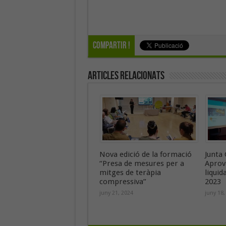
Compartir !
Articles Relacionats
Nova edició de la formació
Junta 
“Presa de mesures per a
Aprov
mitges de teràpia
liquid
compressiva”
2023
juny 21, 2024
juny 18,