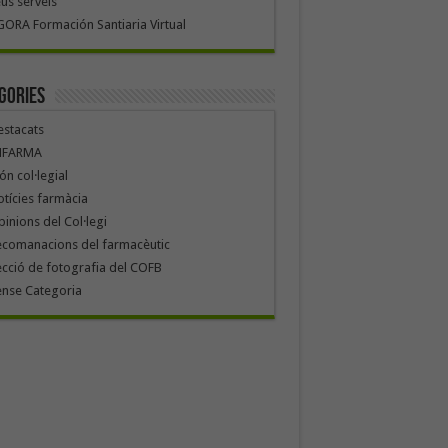
us serveis
ORA Formación Santiaria Virtual
gories
stacats
NFARMA
n col·legial
tícies farmàcia
inions del Col·legi
ecomanacions del farmacèutic
cció de fotografia del COFB
ense Categoria