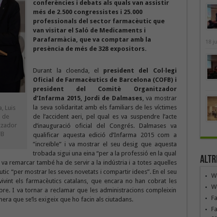
conferències i debats als quals van assistir
més de 2.500 congressistes i 25.000
professionals del sector farmacèutic que
van visitar el Saló de Medicaments i
Parafarmàcia, que va comptar amb la
18 j
presència de més de 328 expositors.
Durant la cloenda, el
president del Col·legi
Oficial de Farmacèutics de Barcelona (COFB) i
president del Comitè Organitzador
d’Infarma 2015,
Jordi de Dalmases
, va mostrar
la seva solidaritat amb els familiars de les víctimes
, Luis
i de
de l’accident aeri, pel qual es va suspendre l’acte
tzador
d’inauguració oficial del Congrés. Dalmases va
FB
qualificar aquesta edició d’Infarma 2015 com a
”increïble” i va mostrar el seu desig que aquesta
trobada sigui una eina “per a la professió en la qual
Altr
 va remarcar també ha de servir a la indústria i a totes aquelles
ic “per mostrar les seves novetats i compartir idees”. En el seu
We
vivint els farmacèutics catalans, que encara no han cobrat les
We
e. I va tornar a reclamar que les administracions compleixin
F
ra que se’ls exigeix que ho facin als ciutadans.
Fa