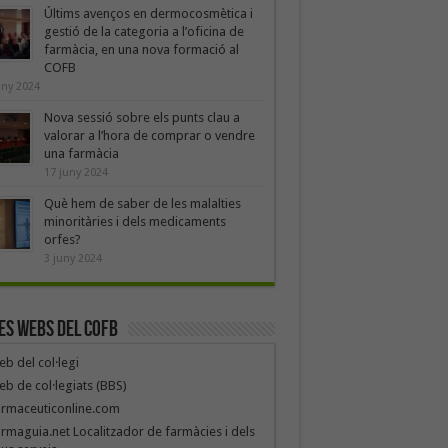
Últims avenços en dermocosmètica i
gestió de la categoria a l’oficina de
farmàcia, en una nova formació al
COFB
uny 2024
Nova sessió sobre els punts clau a
valorar a l’hora de comprar o vendre
una farmàcia
17 juny 2024
Què hem de saber de les malalties
minoritàries i dels medicaments
orfes?
3 juny 2024
es webs del COFB
b del col·legi
b de col·legiats (BBS)
armaceuticonline.com
rmaguia.net Localitzador de farmàcies i dels