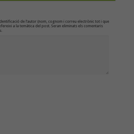
entificació de l’autor (nom, cognom i correu electrònic tot i que
efereixi a la temàtica del post. Seran eliminats els comentaris
u.