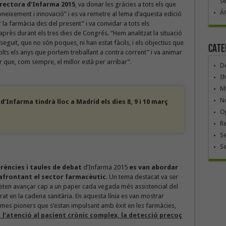
se
irectora d’Infarma 2015
, va donar les gràcies a tots els que
ÁG
coneixement i innovació” i es va remetre al lema d’aquesta edició
r la farmàcia des del present” i va convidar a tots els
’après durant els tres dies de Congrés. “Hem analitzat la situació
eguit, que no són poques, ni han estat fàcils, i els objectius que
Cate
lts els anys que portem treballant a contra corrent” i va animar
r que, com sempre, el millor està per arribar”.
De
I
Mó
No
’Infarma tindrà lloc a Madrid els dies 8, 9 i 10 març
Op
R
Se
S
rències i taules de debat
d’Infarma 2015
es van abordar
 afrontant el sector farmacèutic
. Un tema destacat va ser
rmeten avançar cap a un paper cada vegada més assistencial del
at en la cadena sanitària. En aquesta línia es van mostrar
ames pioners que s’estan impulsant amb èxit en les farmàcies,
, l’atenció al pacient crònic complex, la detecció precoç