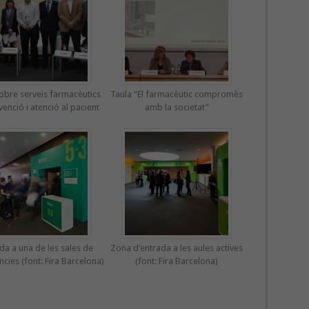
obre serveis farmacèutics
Taula “El farmacèutic compromès
enció i atenció al pacient
amb la societat”
da a una de les sales de
Zona d’entrada a les aules actives
cies (font: Fira Barcelona)
(font: Fira Barcelona)