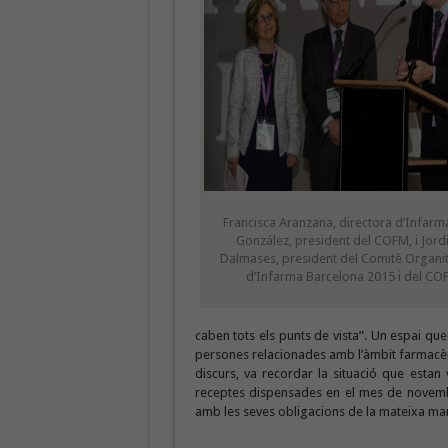
Francisca Aranzana, directora d’Infarma
González, president del COFM, i Jord
Dalmases, president del Comitè Organi
d’Infarma Barcelona 2015 i del CO
caben tots els punts de vista”. Un espai que
persones relacionades amb l’àmbit farmacèut
discurs, va recordar la situació que estan 
receptes dispensades en el mes de novembr
amb les seves obligacions de la mateixa mane