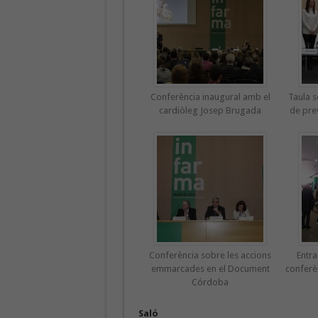
Conferència inaugural amb el
Taula s
cardiòleg Josep Brugada
de prev
Conferència sobre les accions
Entra
emmarcades en el Document
conferèn
Córdoba
Saló