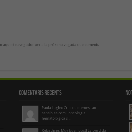
 en aquest navegador per a la pròxima vegada que comenti.
Comentaris Recents
Not
Paula Luglin: Crec que temes tan
sensibles com l'oncologia
hematològica s'...
Rebirthing: Muy buen post! La perdida