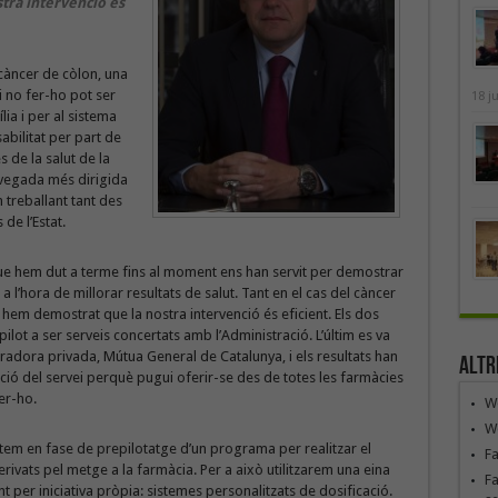
tra intervenció és
càncer de còlon, una
 i no fer-ho pot ser
18 j
lia i per al sistema
abilitat per part de
 de la salut de la
 vegada més dirigida
 treballant tant des
de l’Estat.
que hem dut a terme fins al moment ens han servit per demostrar
a l’hora de millorar resultats de salut. Tant en el cas del càncer
 hem demostrat que la nostra intervenció és eficient. Els dos
lot a ser serveis concertats amb l’Administració. L’últim es va
dora privada, Mútua General de Catalunya, i els resultats han
Altr
ació del servei perquè pugui oferir-se des de totes les farmàcies
er-ho.
We
We
stem en fase de prepilotatge d’un programa per realitzar el
F
vats pel metge a la farmàcia. Per a això utilitzarem una eina
Fa
 per iniciativa pròpia: sistemes personalitzats de dosificació.