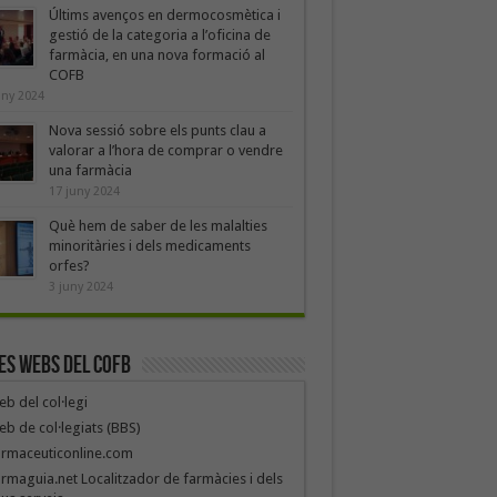
Últims avenços en dermocosmètica i
gestió de la categoria a l’oficina de
farmàcia, en una nova formació al
COFB
uny 2024
Nova sessió sobre els punts clau a
valorar a l’hora de comprar o vendre
una farmàcia
17 juny 2024
Què hem de saber de les malalties
minoritàries i dels medicaments
orfes?
3 juny 2024
es webs del COFB
b del col·legi
b de col·legiats (BBS)
armaceuticonline.com
rmaguia.net Localitzador de farmàcies i dels