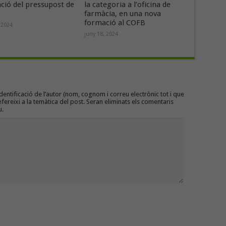
ació del pressupost de
la categoria a l’oficina de
farmàcia, en una nova
formació al COFB
 2024
juny 18, 2024
entificació de l’autor (nom, cognom i correu electrònic tot i que
efereixi a la temàtica del post. Seran eliminats els comentaris
u.