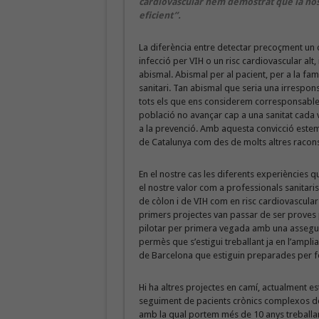
cardiovascular hem demostrat que la nos
eficient”.
La diferència entre detectar precoçment un 
infecció per VIH o un risc cardiovascular alt,
abismal. Abismal per al pacient, per a la famí
sanitari. Tan abismal que seria una irrespons
tots els que ens considerem corresponsables
població no avançar cap a una sanitat cada
a la prevenció. Amb aquesta convicció estem
de Catalunya com des de molts altres racons 
En el nostre cas les diferents experiències 
el nostre valor com a professionals sanitaris 
de còlon i de VIH com en risc cardiovascular
primers projectes van passar de ser proves pi
pilotar per primera vegada amb una assegura
permès que s’estigui treballant ja en l’ampli
de Barcelona que estiguin preparades per f
Hi ha altres projectes en camí, actualment e
seguiment de pacients crònics complexos deri
amb la qual portem més de 10 anys treballant