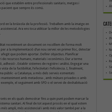
se
ió que establim entre professionals sanitaris, metges i
ÁG
 un pacient que sempre és comú.
Cate
rd en la brúixola de la professió. Treballem amb la imatge en
assistencial. Ara ens toca utilitzar la millor de les metodologies
De
.
I
Mó
ditat recentment un document on recollíem de forma molt
er a la implementació d’un nou servei: en primer lloc, detectar
No
r afegit que podem aportar. Definir objectius. Planificar
Op
tari de recursos humans, materials i econòmics. Dur a terme
R
ó, adhesió-. Establir sistemes de registre i anàlisi. Engegar una
Se
sta de la factibilitat, l’efectivitat i l’eficiència. I, finalment,
S
ema públic -a Catalunya, a més dels serveis esmentats
e manteniment amb metadona-, amb mútues privades o amb
er exemple, el seguiment amb SPD o el servei de deshabituació
onts en els quals demostrar fins a quin punt podem marcar la
 sistema sanitari. Al final de tot aquest procés en el qual estem
a més ampli, més assistencial i amb més valor també per a la