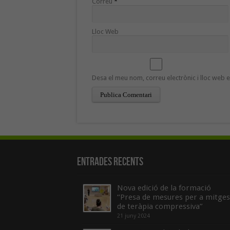
Correu
*
Lloc Web
Desa el meu nom, correu electrònic i lloc web
Entrades recents
Nova edició de la formació
“Presa de mesures per a mitges
de teràpia compressiva”
21 juny 2024