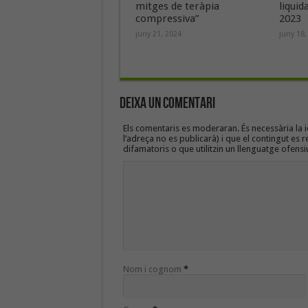
mitges de teràpia
liquid
compressiva”
2023
juny 21, 2024
juny 18,
Deixa un Comentari
Els comentaris es moderaran. És necessària la id
l’adreça no es publicarà) i que el contingut es r
difamatoris o que utilitzin un llenguatge ofensi
Nom i cognom
*