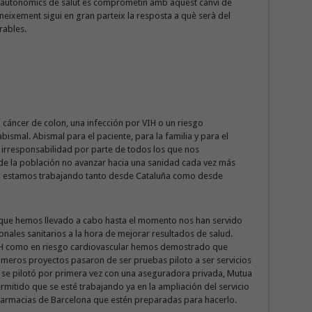
s autonòmics de salut es comprometin amb aquest canvi de
neixement sigui en gran parteix la resposta a què serà del
rables.
 cáncer de colon, una infección por VIH o un riesgo
bismal. Abismal para el paciente, para la familia y para el
a irresponsabilidad por parte de todos los que nos
e la población no avanzar hacia una sanidad cada vez más
ión estamos trabajando tanto desde Cataluña como desde
s que hemos llevado a cabo hasta el momento nos han servido
ales sanitarios a la hora de mejorar resultados de salud.
 VIH como en riesgo cardiovascular hemos demostrado que
rimeros proyectos pasaron de ser pruebas piloto a ser servicios
o se pilotó por primera vez con una aseguradora privada, Mutua
rmitido que se esté trabajando ya en la ampliación del servicio
farmacias de Barcelona que estén preparadas para hacerlo.