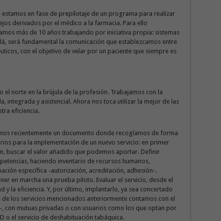
 estamos en fase de prepilotaje de un programa para realizar
jos derivados por el médico a la farmacia. Para ello
vamos más de 10 años trabajando por iniciativa propia: sistemas
llá, será fundamental la comunicación que establezcamos entre
uticos, con el objetivo de velar por un paciente que siempre es
l norte en la brújula de la profesión. Trabajamos con la
 integrada y asistencial. Ahora nos toca utilizar la mejor de las
ra eficiencia.
amos recientemente un documento donde recogíamos de forma
ios para la implementación de un nuevo servicio: en primer
ón, buscar el valor añadido que podemos aportar. Definir
ompetencias, haciendo inventario de recursos humanos,
ación específica -autorización, acreditación, adhesión-.
oner en marcha una prueba piloto. Evaluar el servicio, desde el
ad y la eficiencia. Y, por último, implantarlo, ya sea concertado
s de los servicios mencionados anteriormente contamos con el
 con mutuas privadas o con usuarios como los que optan por
PD o el servicio de deshabituación tabáquica.