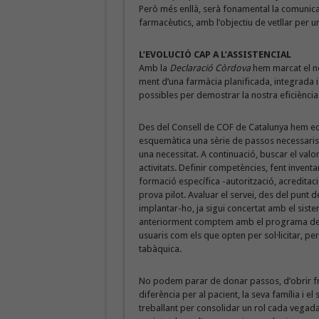
Però més enllà, serà fonamental la comunicac
farmacèutics, amb l’objectiu de vetllar per
L’EVOLUCIÓ CAP A L’ASSISTENCIAL
Amb la
Declaració Còrdova
hem marcat el no
ment d’una farmàcia planificada, integrada i 
possibles per demostrar la nostra eficiència
Des del Consell de COF de Catalunya hem e
esquemàtica una sèrie de passos necessaris p
una necessitat. A continuació, buscar el valo
activitats. Definir competències, fent inven
formació específica -autorització, acreditaci
prova pilot. Avaluar el servei, des del punt de vi
implantar-ho, ja sigui concertat amb el sist
anteriorment comptem amb el programa d
usuaris com els que opten per sol·licitar, p
tabàquica.
No podem parar de donar passos, d’obrir fr
diferència per al pacient, la seva família i el
treballant per consolidar un rol cada vegad