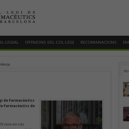
L·LEGIAL
OPINIONS DEL COL·LEGI
RECOMANACIONS
IN
rència
No
egi de Farmacèutics
 de Farmacèutics de
IH com en risc