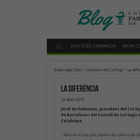
NOTÍCIES FARMÀCIA
MÓN CO
Estàs aquí:
Inici
>
Opinions del Col·legi
>
La dife
La diferència
23 abril 2015
Jordi de Dalmases, president del Col·l
de Barcelona i del Consell de Col·legis
Catalunya.
“Tant en el cas del càncer de còlon i de V