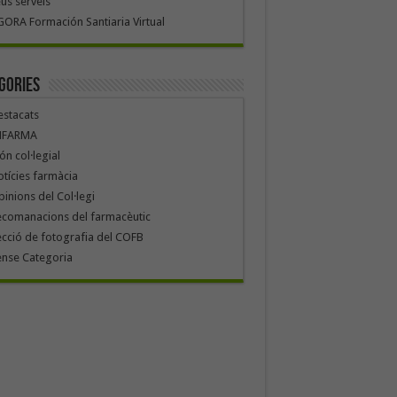
us serveis
ORA Formación Santiaria Virtual
gories
stacats
NFARMA
n col·legial
tícies farmàcia
inions del Col·legi
ecomanacions del farmacèutic
cció de fotografia del COFB
ense Categoria