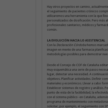
Hay otros proyectos en camino, actualmente
el seguimiento de pacientes crónicos comple
utilizaremos una herramienta con la que lle
personalizados de dosificación. Pero más a
profesionales sanitarios, médicos y farmacé
común.
LA EVOLUCIÓN HACIA LO ASISTENCIAL
Con la
Declaración Córdoba
hemos marcado e
imagen en mente de una farmacia planificada,
metodologías posibles para demostrar nuest
Desde el Consejo de COF de Cataluña edit
muy esquemática una serie de pasos necesar
lugar, detectar una necesidad. A continuaci
objetivos. Planificar actividades. Definir c
materiales y económicos. Llevar a cabo form
Establecer sistemas de registro y análisis. P
punto de vista de la factibilidad, la efectivid
con el sistema público -en Cataluña, ademá
programa de mantenimiento con metadona-,
solicitar, por ejemplo, el seguimiento con S