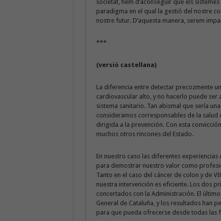
societat, hem d’aconseguir que els sisteme
paradigma en el qual la gestió del nostre co
nostre futur. D’aquesta manera, serem impa
***
(versió castellana)
La diferencia entre detectar precozmente un
cardiovascular alto, y no hacerlo puede ser a
sistema sanitario. Tan abismal que sería un
consideramos corresponsables de la salud d
dirigida a la prevención. Con esta convicc
muchos otros rincones del Estado.
En nuestro caso las diferentes experiencia
para demostrar nuestro valor como profesion
Tanto en el caso del cáncer de colon y de
nuestra intervención es eficiente. Los dos p
concertados con la Administración. El últim
General de Cataluña, y los resultados han pe
para que pueda ofrecerse desde todas las 