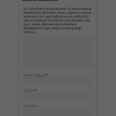
Els comentaris es moderaran. És necessària la
identificació de l’autor (nom, cognom i correu
electrònic tot i que l’adreça no es publicarà) i
que el contingut es refereixi a la temàtica del
post. Seran eliminats els comentaris
difamatoris o que utilitzin un llenguatge
ofensiu.
Nom i cognom
*
Correu
*
Lloc Web