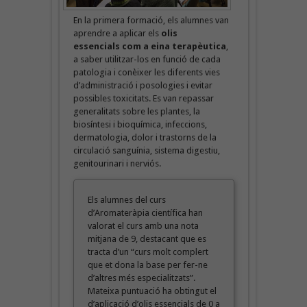
En la primera formació, els alumnes van
aprendre a aplicar els
olis
essencials com a eina terapèutica
,
a saber utilitzar-los en funció de cada
patologia i conèixer les diferents vies
d’administració i posologies i evitar
possibles toxicitats. Es van repassar
generalitats sobre les plantes, la
biosíntesi i bioquímica, infeccions,
dermatologia, dolor i trastorns de la
circulació sanguínia, sistema digestiu,
genitourinari i nerviós.
Els alumnes del curs
d’Aromateràpia científica han
valorat el curs amb una nota
mitjana de 9, destacant que es
tracta d’un “curs molt complert
que et dona la base per fer-ne
d’altres més especialitzats”.
Mateixa puntuació ha obtingut el
d’aplicació d’olis essencials de 0 a