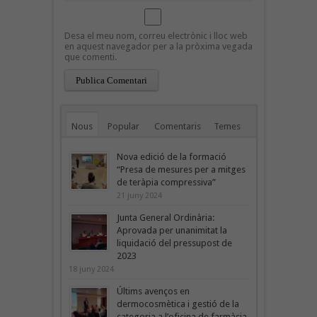
Desa el meu nom, correu electrònic i lloc web
en aquest navegador per a la pròxima vegada
que comenti.
Nous
Popular
Comentaris
Temes
Nova edició de la formació
“Presa de mesures per a mitges
de teràpia compressiva”
21 juny 2024
Junta General Ordinària:
Aprovada per unanimitat la
liquidació del pressupost de
2023
18 juny 2024
Últims avenços en
dermocosmètica i gestió de la
categoria a l’oficina de farmàcia,