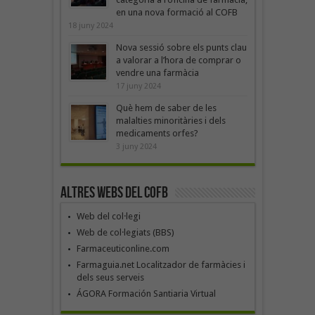
en una nova formació al COFB
18 juny 2024
Nova sessió sobre els punts clau
a valorar a l’hora de comprar o
vendre una farmàcia
17 juny 2024
Què hem de saber de les
malalties minoritàries i dels
medicaments orfes?
3 juny 2024
Altres webs del COFB
Web del col·legi
Web de col·legiats (BBS)
Farmaceuticonline.com
Farmaguia.net Localitzador de farmàcies i
dels seus serveis
ÁGORA Formación Santiaria Virtual