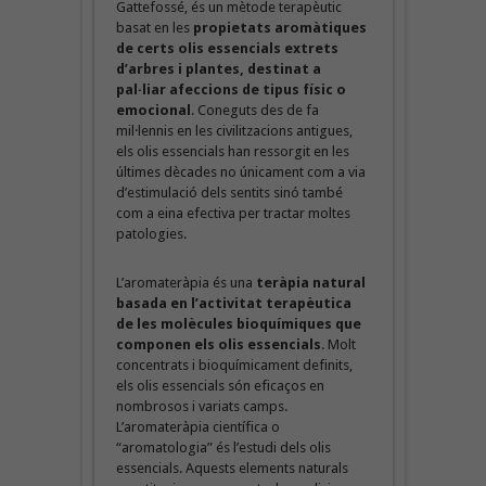
Gattefossé, és un mètode terapèutic
basat en les
propietats aromàtiques
de certs olis essencials extrets
d’arbres i plantes, destinat a
pal·liar afeccions de tipus físic o
emocional
. Coneguts des de fa
mil·lennis en les civilitzacions antigues,
els olis essencials han ressorgit en les
últimes dècades no únicament com a via
d’estimulació dels sentits sinó també
com a eina efectiva per tractar moltes
patologies.
L’aromateràpia és una
teràpia natural
basada en l’activitat terapèutica
de les molècules bioquímiques que
componen els olis essencials
. Molt
concentrats i bioquímicament definits,
els olis essencials són eficaços en
nombrosos i variats camps.
L’aromateràpia científica o
“aromatologia” és l’estudi dels olis
essencials. Aquests elements naturals