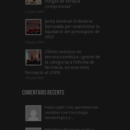
mitges de teràpia
compressiva”
21 juny 2024
Junta General Ordinària:
Aprovada per unanimitat la
liquidació del pressupost de
2023
18 juny 2024
Últims avenços en
dermocosmètica i gestió de
la categoria a l’oficina de
farmàcia, en una nova
formació al COFB
18 juny 2024
Comentaris Recents
Paula Luglin: Crec que temes tan
sensibles com l'oncologia
hematològica s'...
Rebirthing: Muy buen post! La