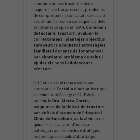
nens amb aquest trastorn tenen un
major risc de fracàs escolar, problemes
de comportament i dificultats de relació
social-familiar com a conseqüència dels
símptomes propis del TDAH.
Conèixer i
detectar el trastorn, avaluar-lo
correctament i plantejar objectius
terapèutics adequats i estratègies
familiars i docents és fonamental
per abordar el problema de salut i
ajudar els nens i adolescents
afectats.
El TDAH va ser el tema escollit per
abordar a la
Tertúlia d’actualitat
que
va tenir lloc al Col·legi el 22 d’abril. La
ponent, la
Dra. Marta García,
psiquiatra de la Unitat de trastorn
per dèficit d’atenció de l’Hospital
Clínic de Barcelona
, parla al vídeo de
quina és la seva visió d’aquesta
patologia i quines són les estratègies
terapèutiques actuals d’abordatge.