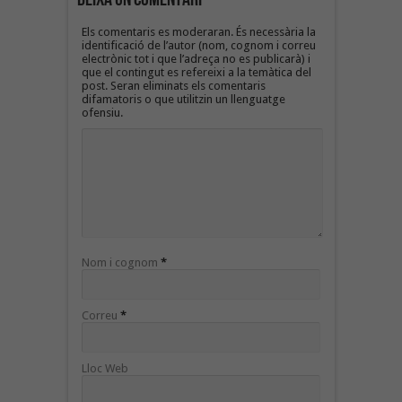
Els comentaris es moderaran. És necessària la
identificació de l’autor (nom, cognom i correu
electrònic tot i que l’adreça no es publicarà) i
que el contingut es refereixi a la temàtica del
post. Seran eliminats els comentaris
difamatoris o que utilitzin un llenguatge
ofensiu.
Nom i cognom
*
Correu
*
Lloc Web