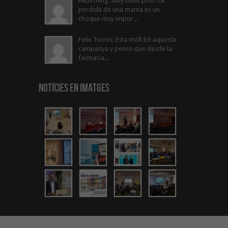
Rebirthing: Muy buen post! La
perdida de una mama es un
choque muy impor...
Felix Torres: Esta molt bé aquesta
campanya y penso que desde la
farmacia...
Notícies en Imatges