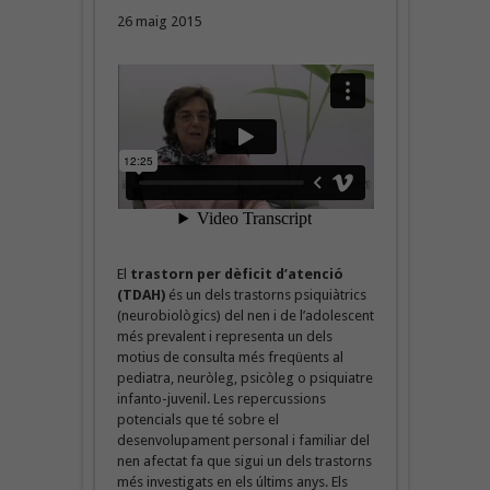
26 maig 2015
El
trastorn per dèficit d’atenció
(TDAH)
és un dels trastorns psiquiàtrics
(neurobiològics) del nen i de l’adolescent
més prevalent i representa un dels
motius de consulta més freqüents al
pediatra, neuròleg, psicòleg o psiquiatre
infanto-juvenil. Les repercussions
potencials que té sobre el
desenvolupament personal i familiar del
nen afectat fa que sigui un dels trastorns
més investigats en els últims anys. Els