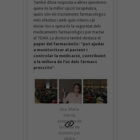
També dóna resposta a altres qüestions:
quina és la millor opció terapèutica,
quins són els tractaments farmacològics
més efectius i amb quin criteris cal
iniciar-los o quina és la seguretat dels
medicaments farmacològics per tractar
el TDAH. La doctora també destaca el
paper del farmacèutic: “pot ajudar
a monitoritzar al pacient i
controlar la medicació, contribuint
a la millora de l’ús dels fàrmacs
prescrits”
.
Dra. Marta
García,
psiquiatra de
la Unitat de
trastorn per
dèficit