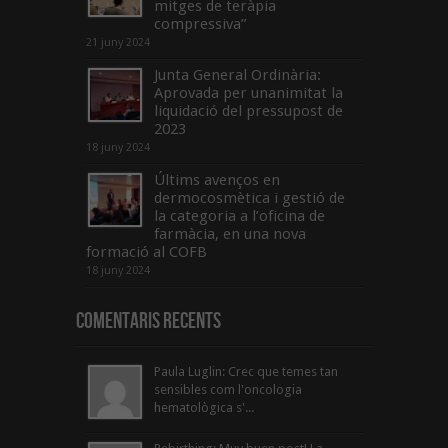
mitges de teràpia
compressiva”
21 juny 2024
Junta General Ordinària:
Aprovada per unanimitat la
liquidació del pressupost de
2023
18 juny 2024
Últims avenços en
dermocosmètica i gestió de
la categoria a l’oficina de
farmàcia, en una nova
formació al COFB
18 juny 2024
Comentaris Recents
Paula Luglin: Crec que temes tan
sensibles com l'oncologia
hematològica s'...