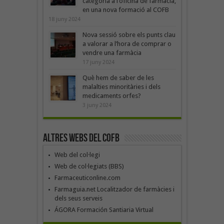
categoria a l’oficina de farmàcia,
en una nova formació al COFB
18 juny 2024
Nova sessió sobre els punts clau
a valorar a l’hora de comprar o
vendre una farmàcia
17 juny 2024
Què hem de saber de les
malalties minoritàries i dels
medicaments orfes?
3 juny 2024
Altres webs del COFB
Web del col·legi
Web de col·legiats (BBS)
Farmaceuticonline.com
Farmaguia.net Localitzador de farmàcies i
dels seus serveis
ÁGORA Formación Santiaria Virtual