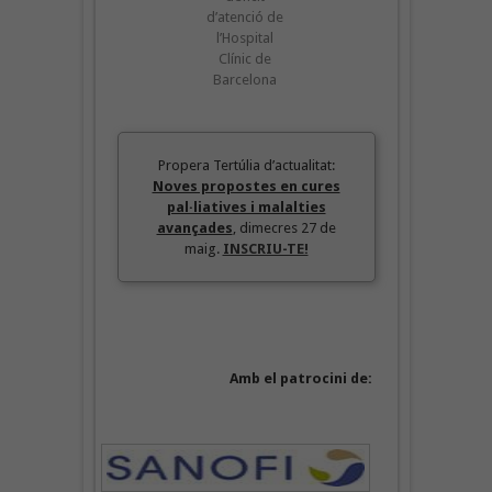
d’atenció de
l’Hospital
Clínic de
Barcelona
Propera Tertúlia d’actualitat:
Noves propostes en cures
pal·liatives i malalties
avançades
, dimecres 27 de
maig.
INSCRIU-TE!
Amb el patrocini de: