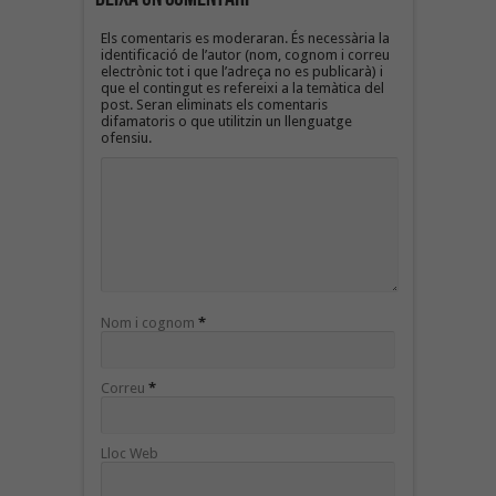
Els comentaris es moderaran. És necessària la
identificació de l’autor (nom, cognom i correu
electrònic tot i que l’adreça no es publicarà) i
que el contingut es refereixi a la temàtica del
post. Seran eliminats els comentaris
difamatoris o que utilitzin un llenguatge
ofensiu.
Nom i cognom
*
Correu
*
Lloc Web