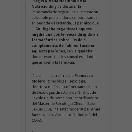
maig el
XIV Dia Nacional de la
Nutrició
dirigit a destacar la
importància de seguir una alimentación
saludable per a la dona embarassada i
en període de lactància. És per això que
el
Col·legi ha organitzat aquest
migdia una conferència dirigida als
farmacèutics sobre l’ús dels
complements de l’alimentació en
aquests períodes
, i en la qual s’ha
donat resposta a les consultes i dubtes
que arriben a la farmàcia.
L’acte ha anat a càrrec de
Francisca
Molero
, ginecòloga i sexòloga,
directora del Instituto Iberoamericano
de Sexología, directora de l’Institut de
Sexologia de Barcelona i coordinadora
del Màster de Sexologia Clínica i Salut
Sexual (UB), i ha estat moderat per
Anna
Bach
, vocal d’Alimentació i Nutrició del
COFB.