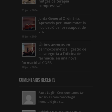
mitges de teràpia
compressiva”
21 juny 2024
Junta General Ordinària:
Aprovada per unanimitat la
liquidació del pressupost de
2023
18 juny 2024
Últims avenços en
dermocosmètica i gestió de
la categoria a l’oficina de
farmàcia, en una nova
formació al COFB
18 juny 2024
Comentaris Recents
Paula Luglin: Crec que temes tan
sensibles com l'oncologia
hematològica s'...
Rebirthing: Muy buen post! La