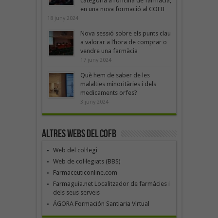
categoria a l’oficina de farmàcia,
en una nova formació al COFB
18 juny 2024
Nova sessió sobre els punts clau
a valorar a l’hora de comprar o
vendre una farmàcia
17 juny 2024
Què hem de saber de les
malalties minoritàries i dels
medicaments orfes?
3 juny 2024
Altres webs del COFB
Web del col·legi
Web de col·legiats (BBS)
Farmaceuticonline.com
Farmaguia.net Localitzador de farmàcies i
dels seus serveis
ÁGORA Formación Santiaria Virtual