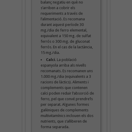
balanç negatiu en què no
s’arriben a cobrir els
requeriments a través de
l’alimentació. Es recomana
durant aquest període 30
mg./dia de ferro elemental,
equivalent a 150 mg. de sulfat
ferrós o 300 mg. de gluconat
ferrós. En el cas de la lactància,
15 mg./dia.
Calci
. La població
espanyola arriba als nivells
recomanats. Es recomanen uns
1.000 mg./dia (equivalents a 3
racions de làctics). Aliments i
complements que contenen
calci poden reduir l’absorció de
ferro, pel que convé prendre’ls
per separat. Algunes formes
galèniques de complements
multivitamínics inclouen els dos
nutrients, que s’alliberen de
forma separada.