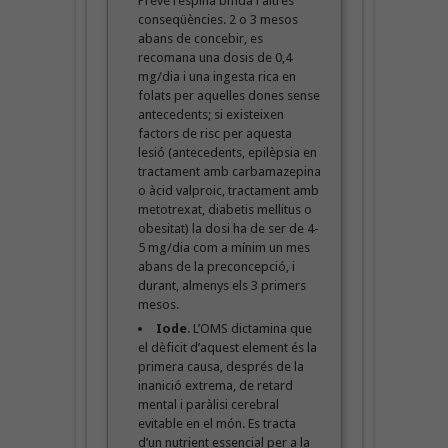
Prevé l’espina bífida i altres
conseqüències. 2 o 3 mesos
abans de concebir, es
recomana una dosis de 0,4
mg/dia i una ingesta rica en
folats per aquelles dones sense
antecedents; si existeixen
factors de risc per aquesta
lesió (antecedents, epilèpsia en
tractament amb carbamazepina
o àcid valproic, tractament amb
metotrexat, diabetis mellitus o
obesitat) la dosi ha de ser de 4-
5 mg/dia com a mínim un mes
abans de la preconcepció, i
durant, almenys els 3 primers
mesos.
Iode
. L’OMS dictamina que
el dèficit d’aquest element és la
primera causa, després de la
inanició extrema, de retard
mental i paràlisi cerebral
evitable en el món. Es tracta
d’un nutrient essencial per a la