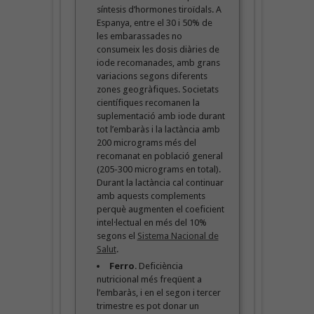
síntesis d’hormones tiroïdals. A
Espanya, entre el 30 i 50% de
les embarassades no
consumeix les dosis diàries de
iode recomanades, amb grans
variacions segons diferents
zones geogràfiques. Societats
científiques recomanen la
suplementació amb iode durant
tot l’embaràs i la lactància amb
200 micrograms més del
recomanat en població general
(205-300 micrograms en total).
Durant la lactància cal continuar
amb aquests complements
perquè augmenten el coeficient
intel·lectual en més del 10%
segons el
Sistema Nacional de
Salut
.
Ferro
. Deficiència
nutricional més freqüent a
l’embaràs, i en el segon i tercer
trimestre es pot donar un