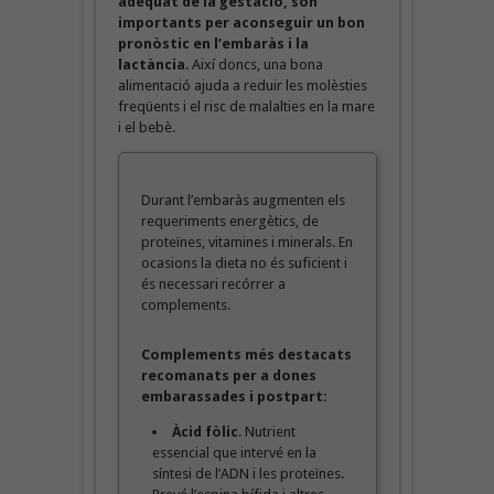
adequat de la gestació, són
importants per aconseguir un bon
pronòstic en l’embaràs i la
lactància
. Així doncs, una bona
alimentació ajuda a reduir les molèsties
freqüents i el risc de malalties en la mare
i el bebè.
Durant l’embaràs augmenten els
requeriments energètics, de
proteïnes, vitamines i minerals. En
ocasions la dieta no és suficient i
és necessari recórrer a
complements.
Complements més destacats
recomanats per a dones
embarassades i postpart:
Àcid fòlic
. Nutrient
essencial que intervé en la
síntesi de l’ADN i les proteïnes.