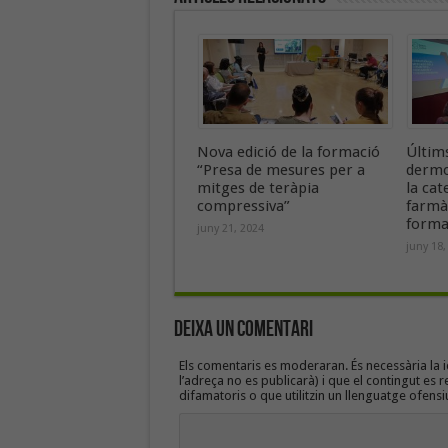
Nova edició de la formació
Últim
“Presa de mesures per a
dermo
mitges de teràpia
la cat
compressiva”
farmà
forma
juny 21, 2024
juny 18,
Deixa un Comentari
Els comentaris es moderaran. És necessària la id
l’adreça no es publicarà) i que el contingut es r
difamatoris o que utilitzin un llenguatge ofensi