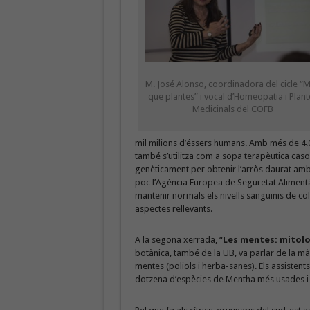
M. José Alonso, coordinadora del cicle “
que plantes” i vocal d’Homeopatia i Plant
Medicinals del COFB
mil milions d’éssers humans. Amb més de 4.000
també s’utilitza com a sopa terapèutica caso
genèticament per obtenir l’arròs daurat amb
poc l’Agència Europea de Seguretat Alimentàr
mantenir normals els nivells sanguinis de coles
aspectes rellevants.
A la segona xerrada, “
Les mentes: mitolog
botànica, també de la UB, va parlar de la mà
mentes (poliols i herba-sanes). Els assisten
dotzena d’espècies de Mentha més usades i t