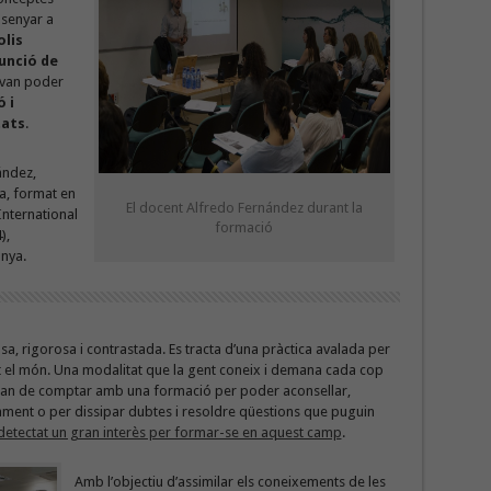
nsenyar a
olis
unció de
s van poder
 i
tats
.
ández,
ia, format en
El docent Alfredo Fernández durant la
International
formació
),
nya.
sa, rigorosa i contrastada. Es tracta d’una pràctica avalada per
tot el món. Una modalitat que la gent coneix i demana cada cop
t han de comptar amb una formació per poder aconsellar,
ivament o per dissipar dubtes i resoldre qüestions que puguin
a detectat un gran interès per formar-se en aquest camp
.
Amb l’objectiu d’assimilar els coneixements de les