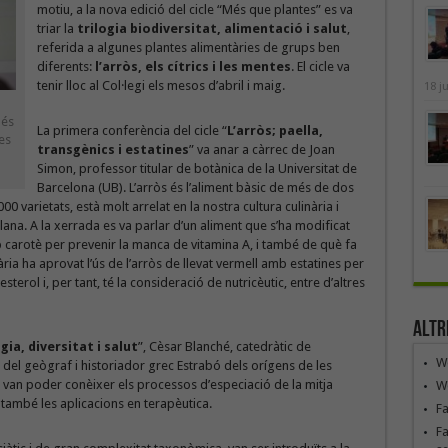
motiu, a la nova edició del cicle “Més que plantes” es va
triar la
trilogia biodiversitat, alimentació i salut
,
referida a algunes plantes alimentàries de grups ben
diferents:
l’arròs, els cítrics i les mentes
. El cicle va
tenir lloc al Col·legi els mesos d’abril i maig.
18 j
Més
La primera conferència del cicle “
L’arròs; paella,
es
transgènics i estatines
” va anar a càrrec de Joan
Simon, professor titular de botànica de la Universitat de
Barcelona (UB). L’arròs és l’aliment bàsic de més de dos
 varietats, està molt arrelat en la nostra cultura culinària i
lana. A la xerrada es va parlar d’un aliment que s’ha modificat
 carotè per prevenir la manca de vitamina A, i també de què fa
ia ha aprovat l’ús de l’arròs de llevat vermell amb estatines per
terol i, per tant, té la consideració de nutricèutic, entre d’altres
Altr
ia, diversitat i salut
”, Cèsar Blanché, catedràtic de
We
 del geògraf i historiador grec Estrabó dels orígens de les
ts van poder conèixer els processos d’especiació de la mitja
We
ambé les aplicacions en terapèutica.
F
Fa