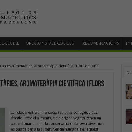
L·LEGIAL
OPINIONS DEL COL·LEGI
RECOMANACIONS
IN
antes alimentàries, aromateràpia científica i Flors de Bach
No
àries, aromateràpia científica i Flors
La relació entre alimentació i salut és coneguda des
d’antic. Entre el aliments, els d’origen vegetal tenen un
paper fonamental, i la conservació de la seva diversitat
és bàsica per a la supervivència humana. Per aquest