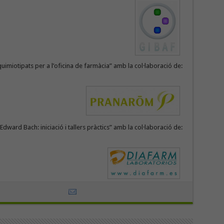
quimiotipats per a l’oficina de farmàcia” amb la col·laboració de:
’Edward Bach: iniciació i tallers pràctics” amb la col·laboració de: