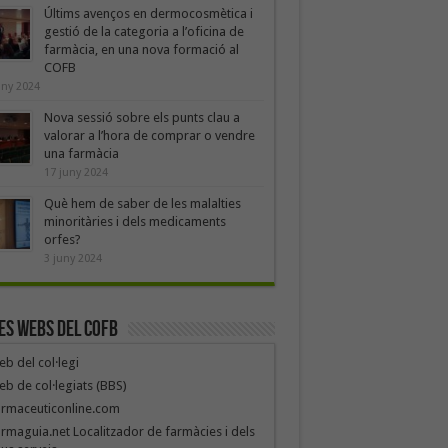
Últims avenços en dermocosmètica i
gestió de la categoria a l’oficina de
farmàcia, en una nova formació al
COFB
uny 2024
Nova sessió sobre els punts clau a
valorar a l’hora de comprar o vendre
una farmàcia
17 juny 2024
Què hem de saber de les malalties
minoritàries i dels medicaments
orfes?
3 juny 2024
es webs del COFB
b del col·legi
b de col·legiats (BBS)
armaceuticonline.com
rmaguia.net Localitzador de farmàcies i dels