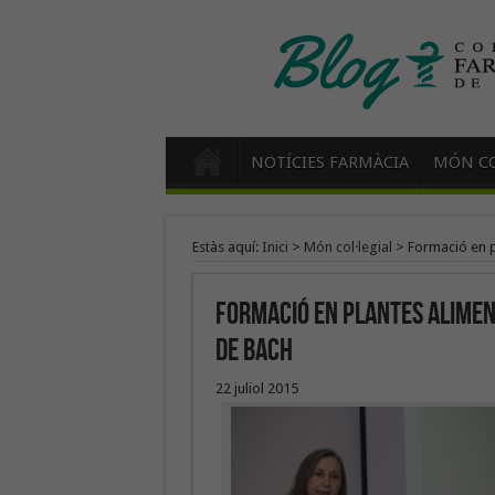
NOTÍCIES FARMÀCIA
MÓN CO
Estàs aquí:
Inici
>
Món col·legial
>
Formació en pl
Formació en plantes aliment
de Bach
22 juliol 2015