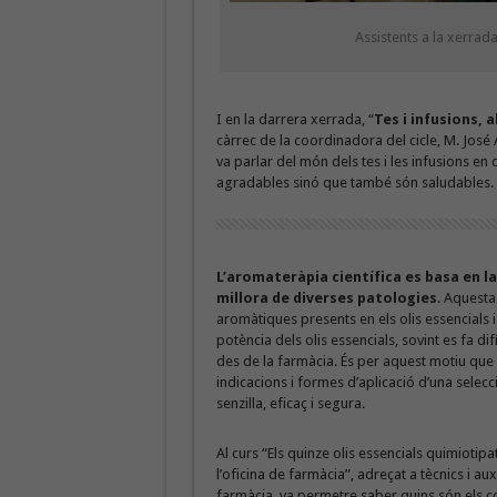
Assistents a la xerrada
I en la darrera xerrada, “
Tes i infusions,
càrrec de la coordinadora del cicle, M. José
va parlar del món dels tes i les infusions e
agradables sinó que també són saludables.
L’aromateràpia científica es basa en la 
millora de diverses patologies
. Aquesta
aromàtiques presents en els olis essencials i
potència dels olis essencials, sovint es fa di
des de la farmàcia. És per aquest motiu que e
indicacions i formes d’aplicació d’una sele
senzilla, eficaç i segura.
Al curs “Els quinze olis essencials quimiotipa
l’oficina de farmàcia”, adreçat a tècnics i aux
farmàcia, va permetre saber quins són els 