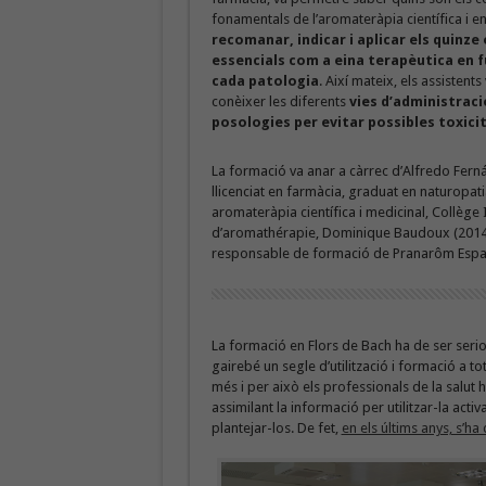
fonamentals de l’aromateràpia científica i e
recomanar, indicar i aplicar els quinze 
essencials com a eina terapèutica en f
cada patologia
. Així mateix, els assistent
conèixer les diferents
vies d’administració
posologies per evitar possibles toxici
La formació va anar a càrrec d’Alfredo Fern
llicenciat en farmàcia, graduat en naturopat
aromateràpia científica i medicinal, Collège 
d’aromathérapie, Dominique Baudoux (2014
responsable de formació de Pranarôm Espa
La formació en Flors de Bach ha de ser serio
gairebé un segle d’utilització i formació a 
més i per això els professionals de la salu
assimilant la informació per utilitzar-la act
plantejar-los. De fet,
en els últims anys, s’h