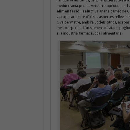
Pel que fa als cítrics, originaris del sud-est 
mediterrània per les virtuts terapèutiques. La
alimentació i salut
” va anar a càrrec de C
va explicar, entre d’altres aspectes rellevan
C va permetre, amb l’ajut dels cítrics, acab
mesocarpi dels fruits tenen activitat hipogluce
a la indústria farmacèutica i alimentària.