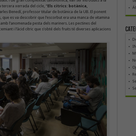
asiàtic i de gran complexitat taxonòmica, van ser introduïts a la
se
 tercera xerrada del cicle, “
Els cítrics: botànica,
ÁG
arles Benedí, professor titular de botànica de la UB. El ponent
ts, que es va descobrir que l’escorbut era una manca de vitamina
ar amb l’anomenada pesta dels mariners. Les pectines del
Cate
miant i l’àcid cítric que s’obté dels fruits té diverses aplicacions
De
I
Mó
No
Op
R
Se
S