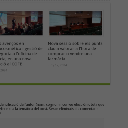
s avenços en
Nova sessió sobre els punts
cosmètica i gestió de
clau a valorar a l’hora de
egoria a l’oficina de
comprar o vendre una
cia, en una nova
farmàcia
ció al COFB
juny 17, 2024
 2024
entificació de l’autor (nom, cognom i correu electrònic tot i que
efereixi a la temàtica del post. Seran eliminats els comentaris
u.