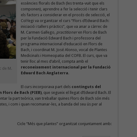
essències florals de Bach (les trenta-vuit que els
componen), aprendre a fer la selecció i tenir clars
els factors a considerar en el procés de selecció, el
Col·legi va organitzar el curs “Flors d’Edward Bach:
iniciació i tallers pràctics”, que va anar a càrrec de
M. Carmen Gallego,
practitioner
en Flors de Bach
per la Fundació Edward Bach i professora del
programa internacional d’educació en Flors de
Bach, i coordinat M. José Alonso, vocal de Plantes
Medicinals i Homeopatia del COFB. El curs, que va
tenir lloc al mes d’abril, compta amb el
reconeixement internacional per la Fundació
c de M.
Edward Bach Anglaterra
.
El curs incorporava part dels
continguts del
 Flors de Bach (PIEB)
, que segueix el llegat d’Edward Bach. El
tar la part teòrica, van treballar quines Flors de Bach són més
tes, i com i quan recomanar-les, a banda del seu ús per al
Cicle “Més que plantes” organitzat conjuntament amb: