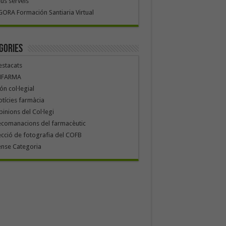
us serveis
ORA Formación Santiaria Virtual
gories
stacats
NFARMA
n col·legial
tícies farmàcia
inions del Col·legi
ecomanacions del farmacèutic
cció de fotografia del COFB
ense Categoria