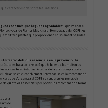
 que va tancar el cicle sobre tes i infusions
 alguna cosa més que begudes agradables
”, que va anar a
 Alonso, vocal de Plantes Medicinals i Homeopatia del COFB, es
n què s’utilitzen plantes que proporcionen no solament begudes
utilització dels olis essencials en la prevenció i la
 pràctica es basa en la relació que hi ha entre les molècules
 les accions terapèutiques. A causa de la gran complexitat i
fícil iniciar-se en el coneixement i entrenar-se en la recomanació
l curs que s’organitza al COFB se centra en les principals
cció de quinze olis essencials per poder-los recomanar de forma
ts per a
iliars de
conceptes