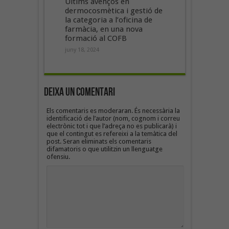
Últims avenços en
dermocosmètica i gestió de
la categoria a l’oficina de
farmàcia, en una nova
formació al COFB
juny 18, 2024
Deixa un Comentari
Els comentaris es moderaran. És necessària la
identificació de l’autor (nom, cognom i correu
electrònic tot i que l’adreça no es publicarà) i
que el contingut es refereixi a la temàtica del
post. Seran eliminats els comentaris
difamatoris o que utilitzin un llenguatge
ofensiu.