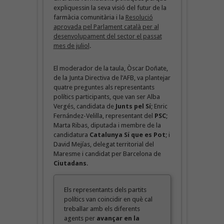
expliquessin la seva visió del futur de la
farmàcia comunitària i la
Resolució
aprovada pel Parlament català per al
desenvolupament del sector el passat
mes de juliol
.
El moderador de la taula, Òscar Doñate,
de la Junta Directiva de l’AFB, va plantejar
quatre preguntes als representants
polítics participants, que van ser Alba
Vergés, candidata de
Junts pel Sí
; Enric
Fernández-Velilla, representant del
PSC
;
Marta Ribas, diputada i membre de la
candidatura
Catalunya Sí que es Pot
; i
David Mejías, delegat territorial del
Maresme i candidat per Barcelona de
Ciutadans
.
Els representants dels partits
polítics van coincidir en què cal
treballar amb els diferents
agents per
avançar en la