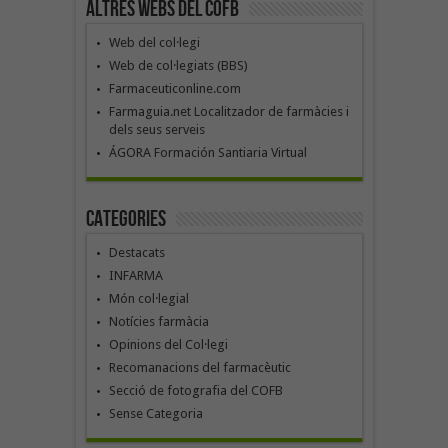
Altres webs del COFB
Web del col·legi
Web de col·legiats (BBS)
Farmaceuticonline.com
Farmaguia.net Localitzador de farmàcies i
dels seus serveis
ÁGORA Formación Santiaria Virtual
Categories
Destacats
INFARMA
Món col·legial
Notícies farmàcia
Opinions del Col·legi
Recomanacions del farmacèutic
Secció de fotografia del COFB
Sense Categoria