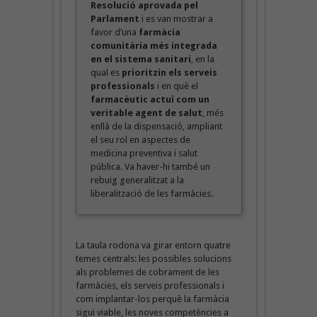
Resolució aprovada pel
Parlament
i es van mostrar a
favor d’una
farmàcia
comunitària més integrada
en el sistema sanitari
, en la
qual es
prioritzin els serveis
professionals
i en què el
farmacèutic actuï com un
veritable agent de salut
, més
enllà de la dispensació, ampliant
el seu rol en aspectes de
medicina preventiva i salut
pública. Va haver-hi també un
rebuig generalitzat a la
liberalització de les farmàcies.
La taula rodona va girar entorn quatre
temes centrals: les possibles solucions
als problemes de cobrament de les
farmàcies, els serveis professionals i
com implantar-los perquè la farmàcia
sigui viable, les noves competències a