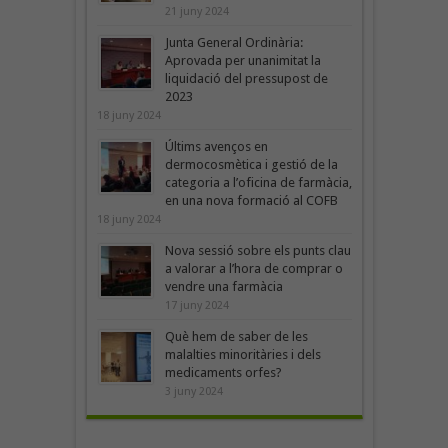
21 juny 2024
Junta General Ordinària:
Aprovada per unanimitat la
liquidació del pressupost de
2023
18 juny 2024
Últims avenços en
dermocosmètica i gestió de la
categoria a l’oficina de farmàcia,
en una nova formació al COFB
18 juny 2024
Nova sessió sobre els punts clau
a valorar a l’hora de comprar o
vendre una farmàcia
17 juny 2024
Què hem de saber de les
malalties minoritàries i dels
medicaments orfes?
3 juny 2024