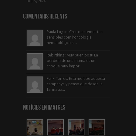
18 juny 2024
Comentaris Recents
Paula Luglin: Crec que temes tan
sensibles com l'oncologia
hematològica s'...
Rebirthing: Muy buen post! La
perdida de una mama es un
choque muy impor...
Felix Torres: Esta molt bé aquesta
campanya y penso que desde la
farmacia...
Notícies en Imatges