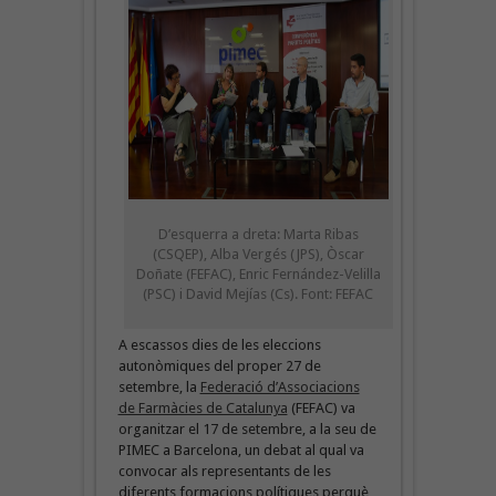
D’esquerra a dreta: Marta Ribas
(CSQEP), Alba Vergés (JPS), Òscar
Doñate (FEFAC), Enric Fernández-Velilla
(PSC) i David Mejías (Cs). Font: FEFAC
A escassos dies de les eleccions
autonòmiques del proper 27 de
setembre, la
Federació d’Associacions
de Farmàcies de Catalunya
(FEFAC) va
organitzar el 17 de setembre, a la seu de
PIMEC a Barcelona, un debat al qual va
convocar als representants de les
diferents formacions polítiques perquè