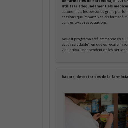
de farmàcies de Barcelona, el 2014
utilitzar adequadament els medic
autonomia a les persones grans per fome
sessions que imparteixen els farmacèutic
centres cívics i associacions.
Aquest programa està emmarcat en el Pla
actiu i saludable”, en què es recullen in
vida activa i independent de les persone
Radars, detectar des de la farmàcia