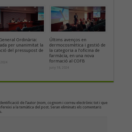
General Ordinària:
Últims avenços en
ada per unanimitat la
dermocosmètica i gestió de
ació del pressupost de
la categoria a l’oficina de
farmàcia, en una nova
formació al COFB
 2024
juny 18, 2024
entificació de l’autor (nom, cognom i correu electrònic tot i que
efereixi a la temàtica del post. Seran eliminats els comentaris
u.