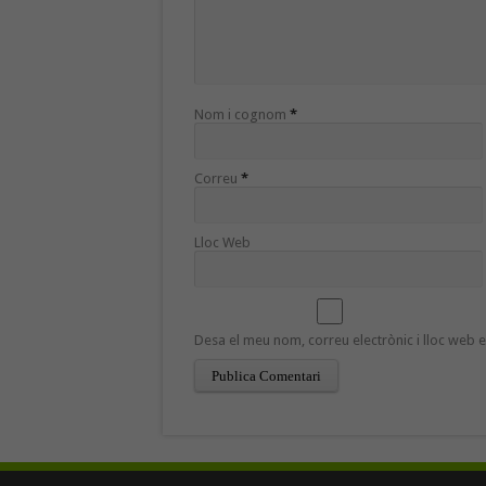
Nom i cognom
*
Correu
*
Lloc Web
Desa el meu nom, correu electrònic i lloc web