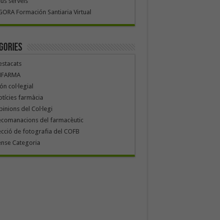
us serveis
ORA Formación Santiaria Virtual
gories
stacats
NFARMA
n col·legial
tícies farmàcia
inions del Col·legi
ecomanacions del farmacèutic
cció de fotografia del COFB
ense Categoria