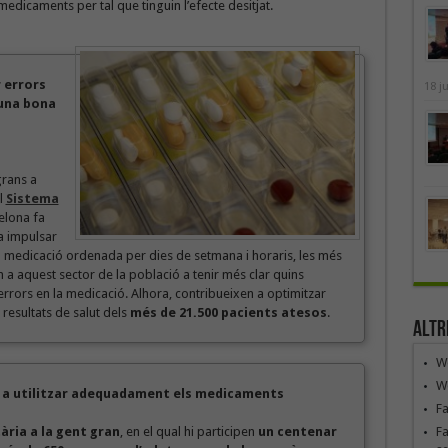
medicaments per tal que tinguin l’efecte desitjat.
 errors
18 j
 una bona
grans a
l
Sistema
elona fa
a impulsar
la medicació ordenada per dies de setmana i horaris, les més
n a aquest sector de la població a tenir més clar quins
errors en la medicació. Alhora, contribueixen a optimitzar
 resultats de salut dels
més de 21.500 pacients atesos
.
Altr
We
We
 a utilitzar adequadament els medicaments
F
ria a la gent gran
, en el qual hi participen
un centenar
Fa