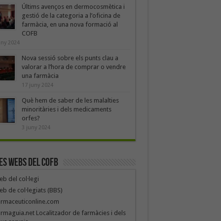
Últims avenços en dermocosmètica i
gestió de la categoria a l’oficina de
farmàcia, en una nova formació al
COFB
uny 2024
Nova sessió sobre els punts clau a
valorar a l’hora de comprar o vendre
una farmàcia
17 juny 2024
Què hem de saber de les malalties
minoritàries i dels medicaments
orfes?
3 juny 2024
es webs del COFB
b del col·legi
b de col·legiats (BBS)
armaceuticonline.com
rmaguia.net Localitzador de farmàcies i dels