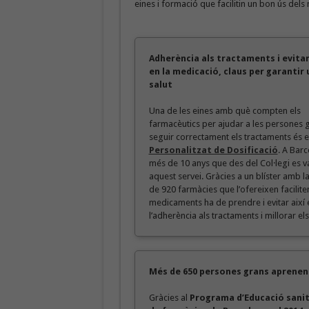
eines i formació que facilitin un bon ús dels 
Adherència als tractaments i evitar
en la medicació, claus per garantir
salut
Una de les eines amb què compten els
farmacèutics per ajudar a les persones 
seguir correctament els tractaments és e
Personalitzat de Dosificació
. A Barc
més de 10 anys que des del Col·legi es v
aquest servei. Gràcies a un blíster amb 
de 920 farmàcies que l’ofereixen facilite
medicaments ha de prendre i evitar així 
l’adherència als tractaments i millorar els
Més de 650 persones grans aprenen
Gràcies al
Programa d’Educació sanità