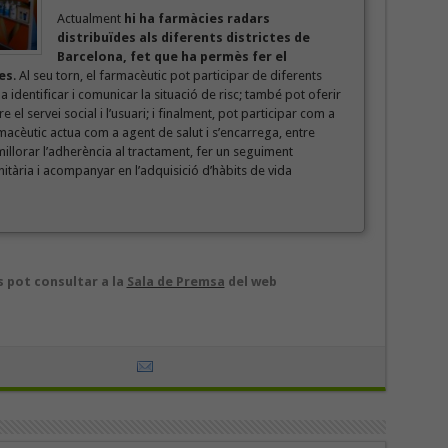
Actualment
hi ha farmàcies radars
distribuïdes als diferents districtes de
Barcelona, fet que ha permès fer el
es
. Al seu torn, el farmacèutic pot participar de diferents
 identificar i comunicar la situació de risc; també pot oferir
el servei social i l’usuari; i finalment, pot participar com a
rmacèutic actua com a agent de salut i s’encarrega, entre
illorar l’adherència al tractament, fer un seguiment
itària i acompanyar en l’adquisició d’hàbits de vida
 pot consultar a la
Sala de Premsa
del web