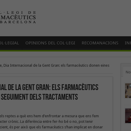
L·LEGIAL
OPINIONS DEL COL·LEGI
RECOMANACIONS
IN
e, Dia Internacional de la Gent Gran: els farmacèutics donen eines
No
nal de la Gent Gran: els farmacèutics
l seguiment dels tractaments
dels reptes a què ens hem d’enfrontar a mesura que ens fem
ter crònic. La diferència entre fer-ho bé o no, pot tenir
cient, és per això que els farmacèutics s’han implicat en donar