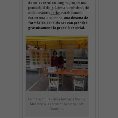
de colesterol
en sang mitjançant una
punxada al dit, gràcies a la col·laboració
de laboratoris
Roche
. Paral·lelament,
durant tota la setmana,
una desena de
farmàcies de la ciutat van prendre
gratuïtament la pressió arterial
.
Farmacèutiques de la farmàcia Ros de
Manresa a la carpa de la plaça Sant
Domènec