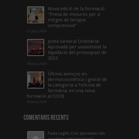
Nova edició de la formació
“Presa de mesures per a
mitges de teràpia
compressiva”
21 juny 2024
Junta General Ordinària:
Aprovada per unanimitat la
liquidació del pressupost de
2023
18 juny 2024
Últims avenços en
dermocosmètica i gestió de
la categoria a l’oficina de
farmàcia, en una nova
formació al COFB
18 juny 2024
Comentaris Recents
Paula Luglin: Crec que temes tan
sensibles com l'oncologia