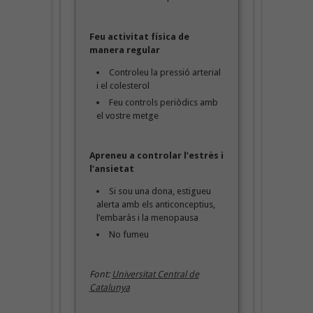
Feu activitat física de
manera regular
Controleu la pressió arterial
i el colesterol
Feu controls periòdics amb
el vostre metge
Apreneu a controlar l’estrès i
l’ansietat
Si sou una dona, estigueu
alerta amb els anticonceptius,
l’embaràs i la menopausa
No fumeu
Font:
Universitat Central de
Catalunya