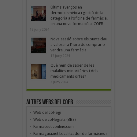
Últims avenços en
dermocosmètica i gestió de la
categoria a l’oficina de farmàcia,
en una nova formació al COFB
18 juny 2024
Nova sessió sobre els punts clau
a valorar a l’hora de comprar o
vendre una farmàcia
17 juny 2024
Què hem de saber de les
malalties minoritàries i dels
medicaments orfes?
3 juny 2024
Altres webs del COFB
Web del col·legi
Web de col·legiats (BBS)
Farmaceuticonline.com
Farmaguia.net Localitzador de farmàcies i