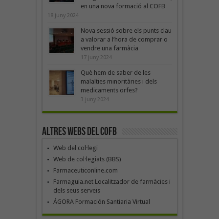
en una nova formació al COFB
18 juny 2024
Nova sessió sobre els punts clau
a valorar a l’hora de comprar o
vendre una farmàcia
17 juny 2024
Què hem de saber de les
malalties minoritàries i dels
medicaments orfes?
3 juny 2024
Altres webs del COFB
Web del col·legi
Web de col·legiats (BBS)
Farmaceuticonline.com
Farmaguia.net Localitzador de farmàcies i
dels seus serveis
ÁGORA Formación Santiaria Virtual