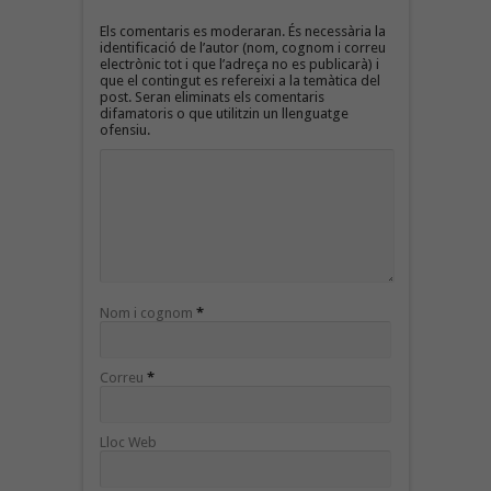
Els comentaris es moderaran. És necessària la
identificació de l’autor (nom, cognom i correu
electrònic tot i que l’adreça no es publicarà) i
que el contingut es refereixi a la temàtica del
post. Seran eliminats els comentaris
difamatoris o que utilitzin un llenguatge
ofensiu.
Nom i cognom
*
Correu
*
Lloc Web