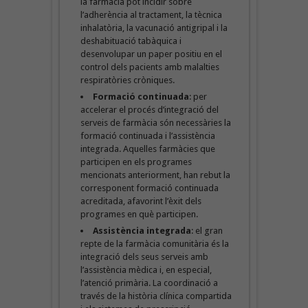
la farmàcia pot incidir sobre
l’adherència al tractament, la tècnica
inhalatòria, la vacunació antigripal i la
deshabituació tabàquica i
desenvolupar un paper positiu en el
control dels pacients amb malalties
respiratòries cròniques.
Formació continuada
: per
accelerar el procés d’integració del
serveis de farmàcia són necessàries la
formació continuada i l’assistència
integrada. Aquelles farmàcies que
participen en els programes
mencionats anteriorment, han rebut la
corresponent formació continuada
acreditada, afavorint l’èxit dels
programes en què participen.
Assistència integrada
: el gran
repte de la farmàcia comunitària és la
integració dels seus serveis amb
l’assistència mèdica i, en especial,
l’atenció primària. La coordinació a
través de la història clínica compartida