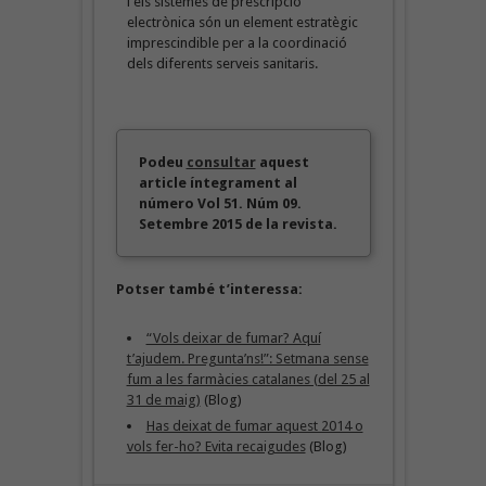
i els sistemes de prescripció
electrònica són un element estratègic
imprescindible per a la coordinació
dels diferents serveis sanitaris.
Podeu
consultar
aquest
article íntegrament al
número Vol 51. Núm 09.
Setembre 2015 de la revista.
Potser també t’interessa:
“Vols deixar de fumar? Aquí
t’ajudem. Pregunta’ns!”: Setmana sense
fum a les farmàcies catalanes (del 25 al
31 de maig)
(Blog)
Has deixat de fumar aquest 2014 o
vols fer-ho? Evita recaigudes
(Blog)