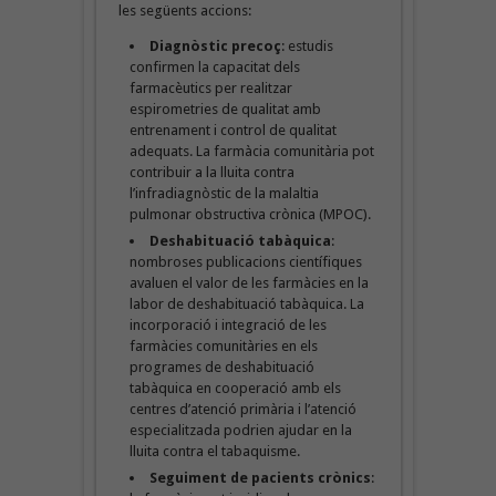
les següents accions:
Diagnòstic precoç
: estudis
confirmen la capacitat dels
farmacèutics per realitzar
espirometries de qualitat amb
entrenament i control de qualitat
adequats. La farmàcia comunitària pot
contribuir a la lluita contra
l’infradiagnòstic de la malaltia
pulmonar obstructiva crònica (MPOC).
Deshabituació tabàquica
:
nombroses publicacions científiques
avaluen el valor de les farmàcies en la
labor de deshabituació tabàquica. La
incorporació i integració de les
farmàcies comunitàries en els
programes de deshabituació
tabàquica en cooperació amb els
centres d’atenció primària i l’atenció
especialitzada podrien ajudar en la
lluita contra el tabaquisme.
Seguiment de pacients crònics
: