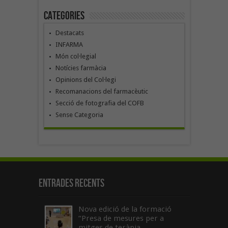
Categories
Destacats
INFARMA
Món col·legial
Notícies farmàcia
Opinions del Col·legi
Recomanacions del farmacèutic
Secció de fotografia del COFB
Sense Categoria
Entrades recents
Nova edició de la formació
“Presa de mesures per a
mitges de teràpia