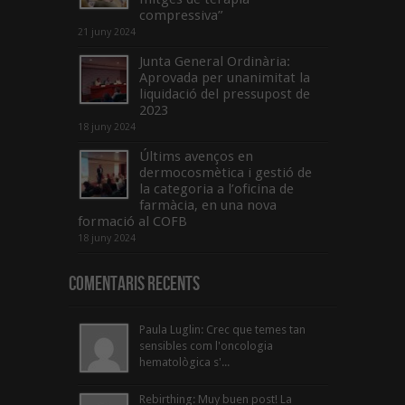
compressiva”
21 juny 2024
Junta General Ordinària:
Aprovada per unanimitat la
liquidació del pressupost de
2023
18 juny 2024
Últims avenços en
dermocosmètica i gestió de
la categoria a l’oficina de
farmàcia, en una nova
formació al COFB
18 juny 2024
Comentaris Recents
Paula Luglin: Crec que temes tan
sensibles com l'oncologia
hematològica s'...
Rebirthing: Muy buen post! La