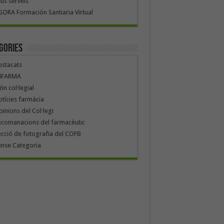
us serveis
ORA Formación Santiaria Virtual
gories
stacats
NFARMA
n col·legial
tícies farmàcia
inions del Col·legi
ecomanacions del farmacèutic
cció de fotografia del COFB
ense Categoria