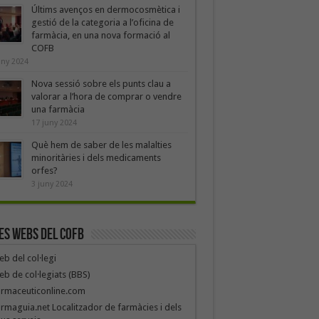
Últims avenços en dermocosmètica i
gestió de la categoria a l’oficina de
farmàcia, en una nova formació al
COFB
uny 2024
Nova sessió sobre els punts clau a
valorar a l’hora de comprar o vendre
una farmàcia
17 juny 2024
Què hem de saber de les malalties
minoritàries i dels medicaments
orfes?
3 juny 2024
es webs del COFB
b del col·legi
b de col·legiats (BBS)
armaceuticonline.com
rmaguia.net Localitzador de farmàcies i dels