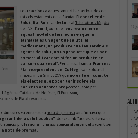
Les reaccions a aquest anunci han arribat des de
tots els estaments de la Sanitat. El
conseller de
Salut, Boi Ruiz
, va declarar al
Telenotícies Migdia
18 j
de TV3
d’ahir dijous que “
ens reafirmem en
aquest model de farmàcia i en què la
farmàcia és un agent de salut i, el
medicament, un producte que fan servir els
agents de salut, no un producte que es pot
comercialitzar com si fos un producte de
consum qualsevol
”. Per la seva banda,
Francesc
 fent
Pla, vicepresident del Col·legi
,
va explicar al
mateix mitjà (minut 29’)
que
no es té en compte
els efectes que poden tenir sobre els
pacients aquestes propostes
, com per
 L’
Agència Catalana de Notícies
,
El Punt Avui
,
racions de Pla al respecte.
Altr
We
eix dimecres va emetre una
nota de premsa
on afirmava que
garant de la salut pública”
, doncs amb “aquest sistema es
We
ut, atenció professional i una assistència al servei del pacient per
F
 la nota de premsa.
Fa