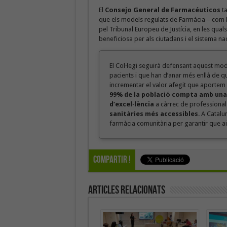
El
Consejo General de Farmacéuticos
ta
que els models regulats de Farmàcia – com l’
pel Tribunal Europeu de Justícia, en les quals
beneficiosa per als ciutadans i el sistema na
El Col·legi seguirà defensant aquest m
pacients i que han d’anar més enllà de q
incrementar el valor afegit que aportem d
99% de la població compta amb una f
d’excel·lència
a càrrec de professionals
sanitàries més accessibles
. A Catal
farmàcia comunitària per garantir que aix
Compartir !
Articles Relacionats