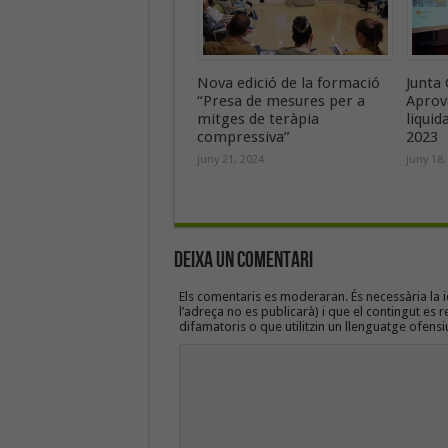
Nova edició de la formació
Junta 
“Presa de mesures per a
Aprov
mitges de teràpia
liquid
compressiva”
2023
juny 21, 2024
juny 18,
Deixa un Comentari
Els comentaris es moderaran. És necessària la id
l’adreça no es publicarà) i que el contingut es r
difamatoris o que utilitzin un llenguatge ofensi