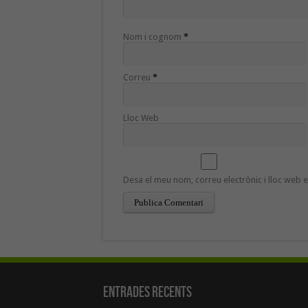
Nom i cognom
*
Correu
*
Lloc Web
Desa el meu nom, correu electrònic i lloc web
Entrades recents