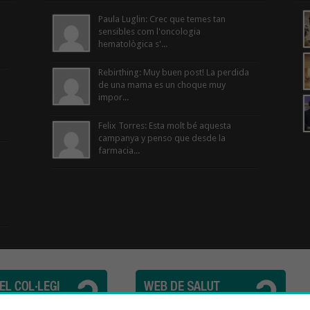
Paula Luglin: Crec que temes tan
sensibles com l'oncologia
hematològica s'...
Rebirthing: Muy buen post! La perdida
de una mama es un choque muy
impor...
Felix Torres: Esta molt bé aquesta
campanya y penso que desde la
farmacia...