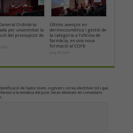
General Ordinària:
Últims avenços en
ada per unanimitat la
dermocosmètica i gestió de
ació del pressupost de
la categoria a l’oficina de
farmàcia, en una nova
formació al COFB
 2024
juny 18, 2024
entificació de l’autor (nom, cognom i correu electrònic tot i que
efereixi a la temàtica del post. Seran eliminats els comentaris
u.