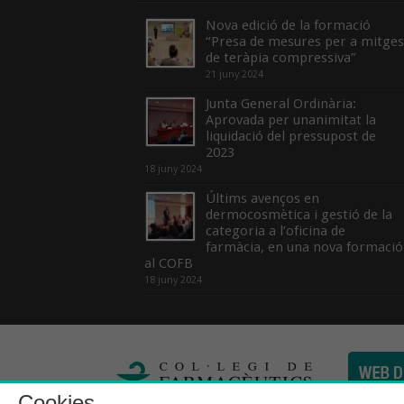
Nova edició de la formació
“Presa de mesures per a mitges
de teràpia compressiva”
21 juny 2024
Junta General Ordinària:
Aprovada per unanimitat la
liquidació del pressupost de
2023
18 juny 2024
Últims avenços en
dermocosmètica i gestió de la
categoria a l’oficina de
farmàcia, en una nova formació
al COFB
18 juny 2024
Cookies