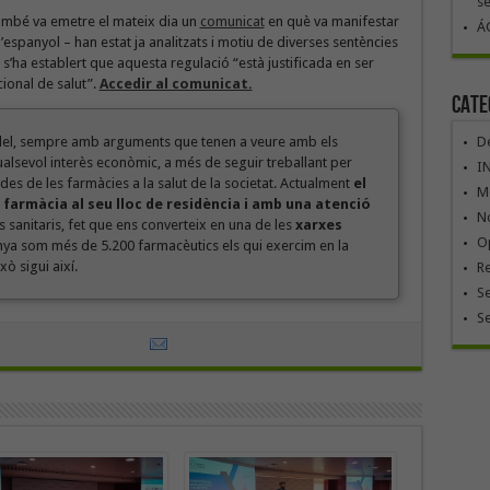
se
mbé va emetre el mateix dia un
comunicat
en què va manifestar
ÁG
espanyol – han estat ja analitzats i motiu de diverses sentències
 s’ha establert que aquesta regulació “està justificada en ser
cional de salut”.
Accedir al comunicat.
Cate
odel, sempre amb arguments que tenen a veure amb els
De
ualsevol interès econòmic, a més de seguir treballant per
I
es de les farmàcies a la salut de la societat. Actualment
el
Mó
armàcia al seu lloc de residència i amb una atenció
No
 sanitaris, fet que ens converteix en una de les
xarxes
Op
unya som més de 5.200 farmacèutics els qui exercim en la
ò sigui així.
R
Se
S