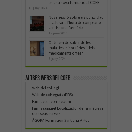
en una nova formació al COFB
18 juny 2024
Nova sessió sobre els punts clau
a valorar a l’hora de comprar o
vendre una farmàcia
17 juny 2024
Què hem de saber de les
malalties minoritàries i dels
medicaments orfes?
3 juny 2024
Altres webs del COFB
Web del col·legi
Web de col·legiats (BBS)
Farmaceuticonline.com
Farmaguia.net Localitzador de farmàcies i
dels seus serveis
ÁGORA Formación Santiaria Virtual