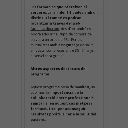
Les
farmàcies que ofereixen el
servei estaran identificades amb un
distintiu i també es podran
localitzar a través del web
farmacardio.com
, des d’on també es
podrà adquirir el cupó de compra del
servei, a un preu de 58€. Per als
mutualistes amb assegurança de salut,
en edats compreses entre 35 i 74 anys,
el servei serà gratuït.
Altres aspectes destacats del
programa
Aquest programa posa de manifest, un
cop més, l
a importància de la
col·laboració entre professionals
sanitaris, en aquest cas metges i
farmacèutics, per aconseguir
resultats positius per a la salut del
pacient.