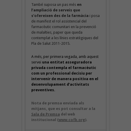
També suposa un pas més
en
l’ampliació de serveis que
s’ofereixen des de la farmàcia
i posa
de manifest el rol assistencial del
farmacèutic comunitari en la prevenció
de malalties, paper que queda
contemplat a les línies estratègiques del
Pla de Salut 2011-2015.
A més, per primera vegada, amb aquest
servei
una entitat asseguradora
privada contempla el farmacèutic
com un professional decisiu per
intervenir de manera positiva en el
desenvolupament d’activitats
preventives.
Nota de premsa enviada als
mitjans, que es pot consultar a la
Sala de Premsa
del web
institucional (
www.cofb.org
).