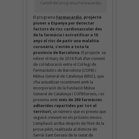
Cartell del programa Farmacardio
El programa
Farmacardio
,
projecte
pioner a Espanya per detectar
factors de risc cardiovascular des
de la farmàcia i estratificar a 10
anys el risc de patir una malaltia
coronària
,
s’estén a tota la
província de Barcelona
. El projecte va
néixer el març de 2014 fruit d’un conveni
de col·laboració entre el Col·legi de
Farmacèutics de Barcelona (COFB) i
Mútua General de Catalunya (MGC), que
s’ha actualitzat recentment amb la
incorporació de la Fundació Mútua
General de Catalunya i COFBServeis, i es
presenta amb
més de 200 farmàcies
adherides repartides per tot el
territori,
un número que es preveu que
seguirà creixent en els pròxims mesos.
L’ampliació arriba després de l’èxit de la
prova pilot, realitzada al districte de
Sarrià-Sant Gervasi de la ciutat de