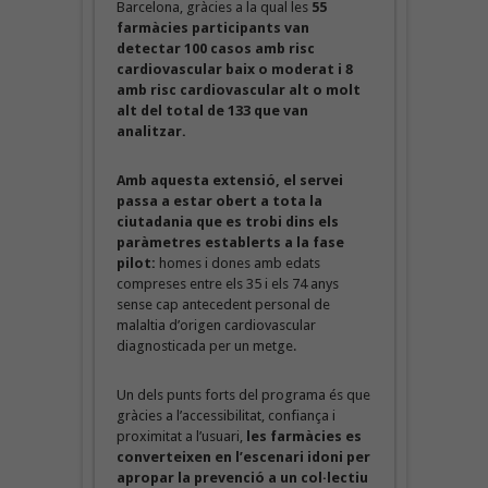
Barcelona, gràcies a la qual les
55
farmàcies participants van
detectar 100 casos amb risc
cardiovascular baix o moderat i 8
amb risc cardiovascular alt o molt
alt del total de 133 que van
analitzar.
Amb aquesta extensió, el servei
passa a estar obert a tota la
ciutadania que es trobi dins els
paràmetres establerts a la fase
pilot:
homes i dones amb edats
compreses entre els 35 i els 74 anys
sense cap antecedent personal de
malaltia d’origen cardiovascular
diagnosticada per un metge.
Un dels punts forts del programa és que
gràcies a l’accessibilitat, confiança i
proximitat a l’usuari,
les farmàcies es
converteixen en l’escenari idoni per
apropar la prevenció a un col·lectiu