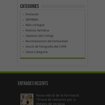
Categories
Destacats
INFARMA
Món col·legial
Notícies farmàcia
Opinions del Col·legi
Recomanacions del farmacèutic
Secció de fotografia del COFB
Sense Categoria
Entrades recents
Nova edició de la formació
“Presa de mesures per a
mitges de teràpia