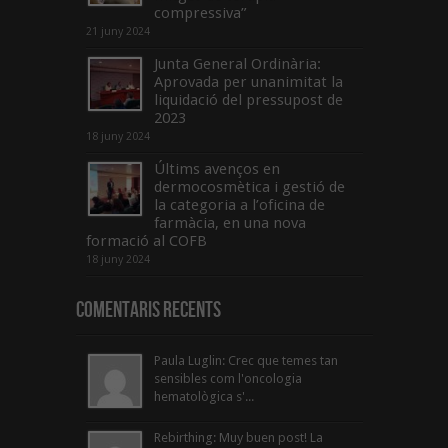
compressiva”
21 juny 2024
Junta General Ordinària:
Aprovada per unanimitat la
liquidació del pressupost de
2023
18 juny 2024
Últims avenços en
dermocosmètica i gestió de
la categoria a l’oficina de
farmàcia, en una nova
formació al COFB
18 juny 2024
Comentaris Recents
Paula Luglin: Crec que temes tan
sensibles com l'oncologia
hematològica s'...
Rebirthing: Muy buen post! La