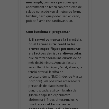
més ampli
, com ara a persones que
aparentment no tenen cap problema de
salut o no acudeixen al metge de forma
habitual, però que poden ser, en canvi,
població amb risc cardiovascular.
Com funciona el programa?
El servei comença a la farmàcia,
on el farmacèutic realitza les
proves específiques per mesurar
els factors de risc cardiovascular
,
que en total tindran una durada de no
més de 30 minuts. Aquests factors
seran l’hàbit tabàquic, l’edat, el sexe, la
tensió arterial, la xifra de
colesterolèmia, l’IMC (Índex de Massa
Corporal) i els possibles antecedents
personals de diabetis mellitus
diagnosticada, així com la xifra de
glicèmia capil·lar, el perímetre
abdominal i l’índex cintura/maluc. Al
finalitzar-les,
el farmacèutic
entregarà a l’usuari un informe