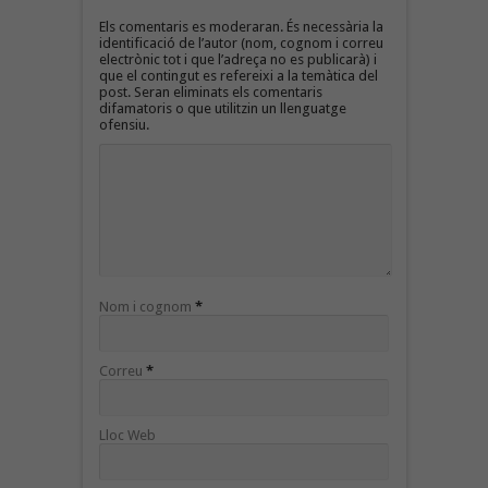
Els comentaris es moderaran. És necessària la
identificació de l’autor (nom, cognom i correu
electrònic tot i que l’adreça no es publicarà) i
que el contingut es refereixi a la temàtica del
post. Seran eliminats els comentaris
difamatoris o que utilitzin un llenguatge
ofensiu.
Nom i cognom
*
Correu
*
Lloc Web