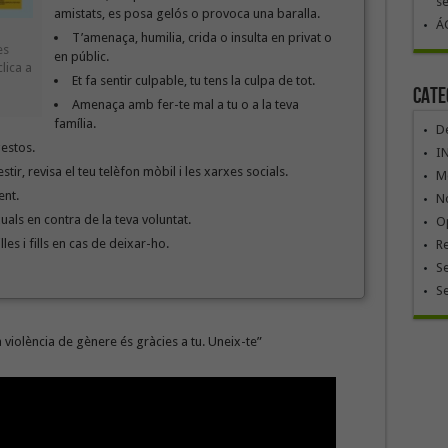
se
amistats, es posa gelós o provoca una baralla.
ÁG
T’amenaça, humilia, crida o insulta en privat o
es
en públic.
lica a
Et fa sentir culpable, tu tens la culpa de tot.
Cate
Amenaça amb fer-te mal a tu o a la teva
família.
De
gestos.
I
stir, revisa el teu telèfon mòbil i les xarxes socials.
Mó
ent.
No
uals en contra de la teva voluntat.
Op
les i fills en cas de deixar-ho.
R
Se
S
la violència de gènere és gràcies a tu. Uneix-te”