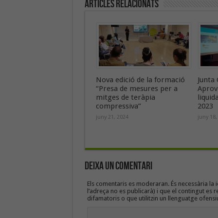
Articles Relacionats
Nova edició de la formació
Junta 
“Presa de mesures per a
Aprov
mitges de teràpia
liquid
compressiva”
2023
juny 21, 2024
juny 18,
Deixa un Comentari
Els comentaris es moderaran. És necessària la id
l’adreça no es publicarà) i que el contingut es r
difamatoris o que utilitzin un llenguatge ofensi