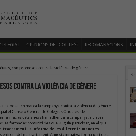
L·LEGIAL
OPINIONS DEL COL·LEGI
RECOMANACIONS
IN
èutics, compromesos contra la violència de gènere
No
sos contra la violència de gènere
ualtat ha posat en marxa la campanya contra la violència de gènere
qual el Consejo General de Colegios Oficiales de
 Les farmàcies catalanes s’han adherit a la campanya: a través
es les farmàcies comunitàries que vulguin participar, en el qual
maltractament i s’informa de les diferents maneres
s enfront del maltractament. Aquesta iniciativa forma part de la