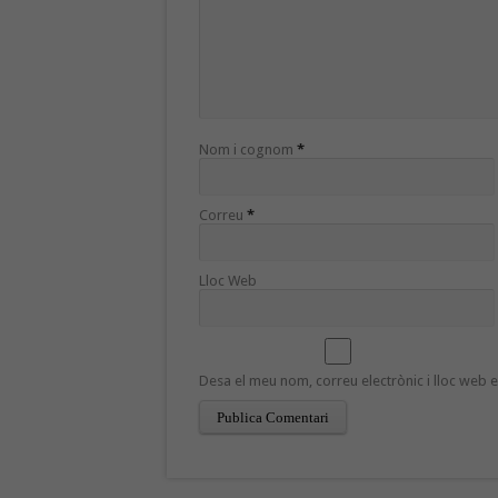
Nom i cognom
*
Correu
*
Lloc Web
Desa el meu nom, correu electrònic i lloc web