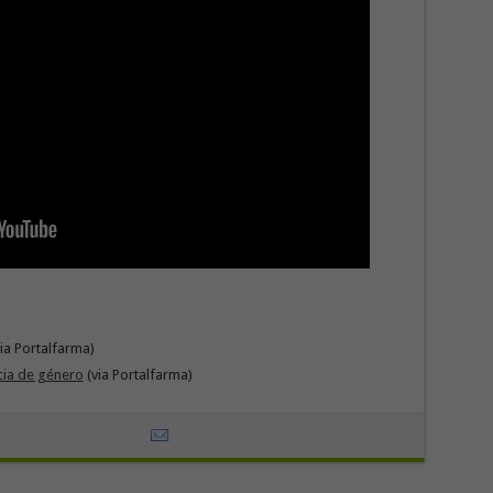
ia Portalfarma)
cia de género
(via Portalfarma)