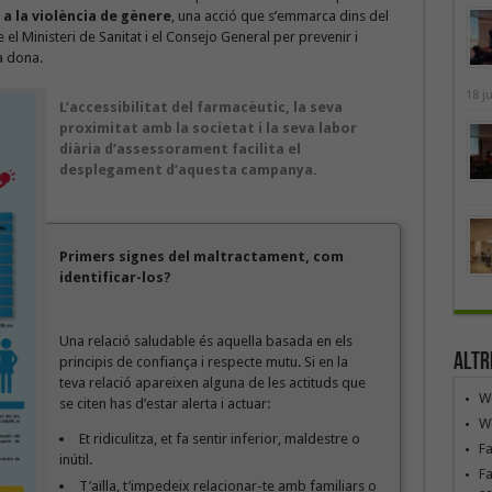
a la violència de gènere
, una acció que s’emmarca dins del
el Ministeri de Sanitat i el Consejo General per prevenir i
a dona.
18 j
L’accessibilitat del farmacèutic, la seva
proximitat amb la societat i la seva labor
diària d’assessorament facilita el
desplegament d’aquesta campanya.
Primers signes del maltractament, com
identificar-los?
Una relació saludable és aquella basada en els
Altr
principis de confiança i respecte mutu. Si en la
teva relació apareixen alguna de les actituds que
We
se citen has d’estar alerta i actuar:
We
Et ridiculitza, et fa sentir inferior, maldestre o
F
inútil.
Fa
T’aïlla, t’impedeix relacionar-te amb familiars o