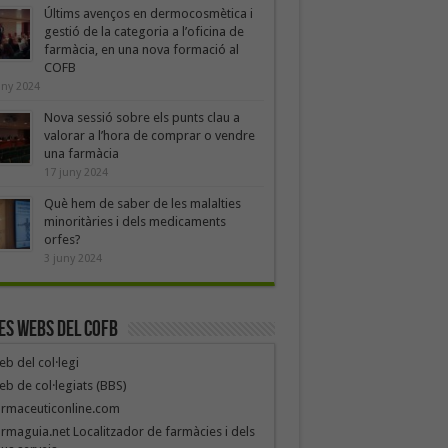
Últims avenços en dermocosmètica i
gestió de la categoria a l’oficina de
farmàcia, en una nova formació al
COFB
uny 2024
Nova sessió sobre els punts clau a
valorar a l’hora de comprar o vendre
una farmàcia
17 juny 2024
Què hem de saber de les malalties
minoritàries i dels medicaments
orfes?
3 juny 2024
es webs del COFB
b del col·legi
b de col·legiats (BBS)
armaceuticonline.com
rmaguia.net Localitzador de farmàcies i dels