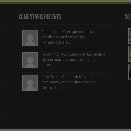
Comentaris Recents
Not
Paula Luglin: Crec que temes tan
sensibles com l'oncologia
hematològica s'...
Rebirthing: Muy buen post! La perdida
de una mama es un choque muy
impor...
Felix Torres: Esta molt bé aquesta
campanya y penso que desde la
farmacia...