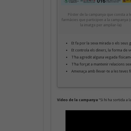
Pòster de la campanya que consta a l
farmàcies que participen a la campanya (c
la imatge per ampliar-la)
Et fa por la seva mirada o els seus 
Et controla els diners, la forma de ve
T’ha agredit alguna vegada físicam
T’ha forçat a mantenir relacions sex
Amenaça amb llevar-te a les teves fil
Vídeo de la campanya
“Si hi ha sortida a 