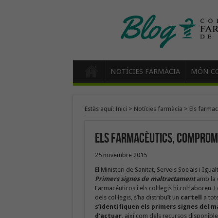
NOTÍCIES FARMÀCIA
MÓN CO
Estàs aquí:
Inici
>
Notícies farmàcia
>
Els farmac
Els farmacèutics, comprome
25 novembre 2015
El Ministeri de Sanitat, Serveis Socials i Ig
Primers signes de maltractament
amb la 
Farmacéuticos i els col·legis hi col·laboren.
dels col·legis, s’ha distribuït un
cartell
a tot
s’identifiquen els primers signes del 
d’actuar
, així com dels recursos disponible