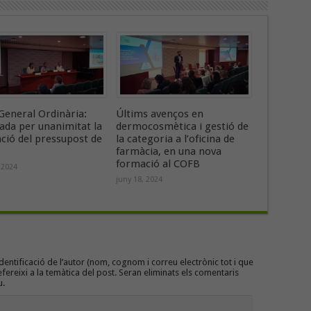
General Ordinària:
Últims avenços en
ada per unanimitat la
dermocosmètica i gestió de
ació del pressupost de
la categoria a l’oficina de
farmàcia, en una nova
formació al COFB
 2024
juny 18, 2024
entificació de l’autor (nom, cognom i correu electrònic tot i que
efereixi a la temàtica del post. Seran eliminats els comentaris
u.