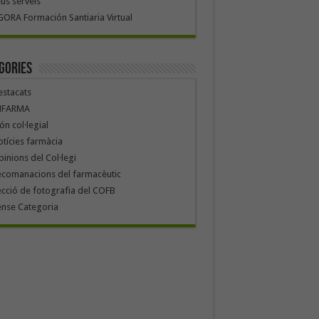
us serveis
ORA Formación Santiaria Virtual
gories
stacats
NFARMA
n col·legial
tícies farmàcia
inions del Col·legi
ecomanacions del farmacèutic
cció de fotografia del COFB
ense Categoria