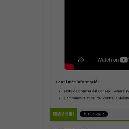
Font i més informació:
Nota de premsa del Consejo General
(v
Campanya “Hay salida” contra la violen
Compartir !