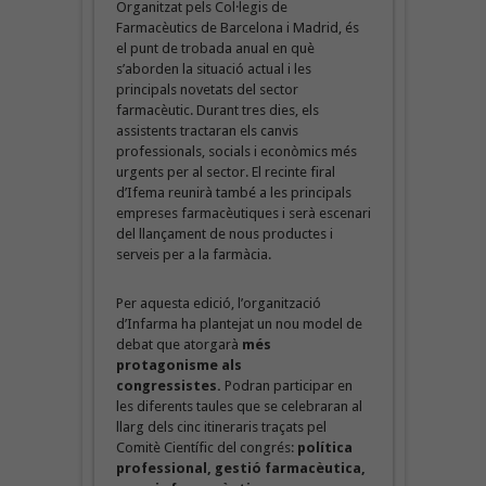
Organitzat pels Col·legis de
Farmacèutics de Barcelona i Madrid, és
el punt de trobada anual en què
s’aborden la situació actual i les
principals novetats del sector
farmacèutic. Durant tres dies, els
assistents tractaran els canvis
professionals, socials i econòmics més
urgents per al sector. El recinte firal
d’Ifema reunirà també a les principals
empreses farmacèutiques i serà escenari
del llançament de nous productes i
serveis per a la farmàcia.
Per aquesta edició, l’organització
d’Infarma ha plantejat un nou model de
debat que atorgarà
més
protagonisme als
congressistes.
Podran participar en
les diferents taules que se celebraran al
llarg dels cinc itineraris traçats pel
Comitè Científic del congrés:
política
professional, gestió farmacèutica,