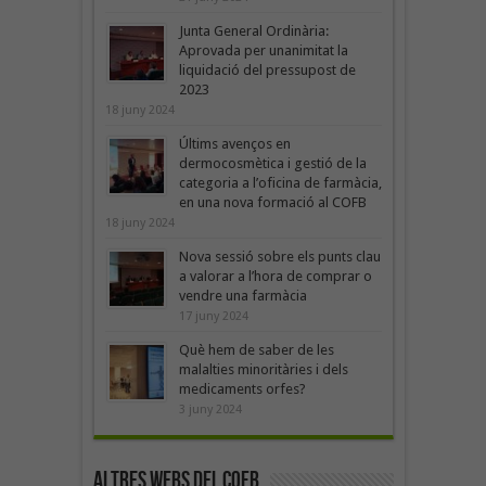
Junta General Ordinària:
Aprovada per unanimitat la
liquidació del pressupost de
2023
18 juny 2024
Últims avenços en
dermocosmètica i gestió de la
categoria a l’oficina de farmàcia,
en una nova formació al COFB
18 juny 2024
Nova sessió sobre els punts clau
a valorar a l’hora de comprar o
vendre una farmàcia
17 juny 2024
Què hem de saber de les
malalties minoritàries i dels
medicaments orfes?
3 juny 2024
Altres webs del COFB