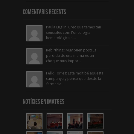
Comentaris Recents
Paula Luglin: Crec que temes tan
sensibles com l'oncologia
hematològica s'...
Rebirthing: Muy buen post! La
perdida de una mama es un
choque muy impor...
Felix Torres: Esta molt bé aquesta
campanya y penso que desde la
farmacia...
Notícies en Imatges