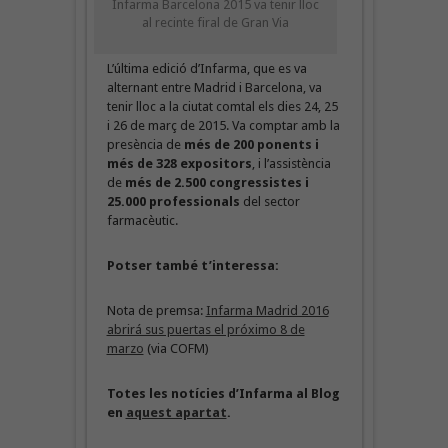
Infarma Barcelona 2015 va tenir lloc
al recinte firal de Gran Via
L’última edició d’Infarma, que es va
alternant entre Madrid i Barcelona, va
tenir lloc a la ciutat comtal els dies 24, 25
i 26 de març de 2015. Va comptar amb la
presència de
més de 200 ponents i
més de 328 expositors
, i l’assistència
de
més de 2.500 congressistes i
25.000 professionals
del sector
farmacèutic.
Potser també t’interessa:
Nota de premsa:
Infarma Madrid 2016
abrirá sus puertas el próximo 8 de
marzo
(via COFM)
Totes les notícies d’Infarma al Blog
en
aquest apartat
.