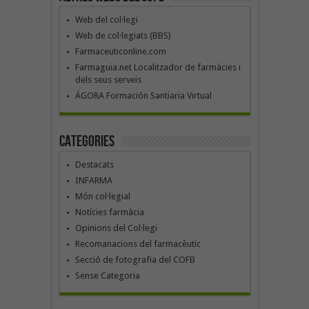
Web del col·legi
Web de col·legiats (BBS)
Farmaceuticonline.com
Farmaguia.net Localitzador de farmàcies i
dels seus serveis
ÁGORA Formación Santiaria Virtual
Categories
Destacats
INFARMA
Món col·legial
Notícies farmàcia
Opinions del Col·legi
Recomanacions del farmacèutic
Secció de fotografia del COFB
Sense Categoria