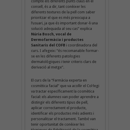
compte els diferents punts claus en el
consell, és a dir, tant conèixer les
diferents textures de la pell com saber
prioritzar el que es més preocupa a
l’usuari, ja que és important donar-li una
solució adequada al seu cas” explica
Núria Bosch, vocal de
Dermofarmàcia i productes
Sanitaris del COFB
i coordinadora del
curs. I afegeix: “és recomanable formar-
se en les diferents patologies
dermatològiques i tenir criteris clars de
derivació al metge”.
El curs de la “Farmàcia experta en
cosmètica facial” que va acollir el Col·legi
va tractar específicament la cosmètica
facial: els alumnes van poder aprendre a
distingir els diferents tipus de pell,
aplicar correctament el producte,
identificar els productes més adients i
personalitzar el tractament. També van
tenir oportunitat de conèixer les
tècniques de fidelització de la cosmètica