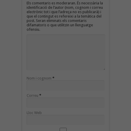
Els comentaris es moderaran. És necessària la
identificació de l’autor (nom, cognom i correu
electrònic tot i que l’adreça no es publicarà) i
que el contingut es refereixi a la temàtica del
post. Seran eliminats els comentaris
difamatoris o que utilitzin un llenguatge
ofensiu.
Nom i cognom
*
Correu
*
Lloc Web