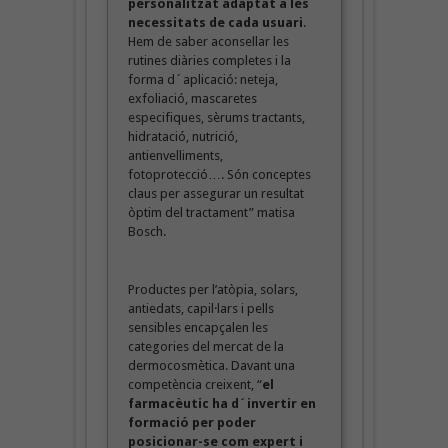
personalitzat adaptat a les
necessitats de cada usuari
.
Hem de saber aconsellar les
rutines diàries completes i la
forma d´aplicació: neteja,
exfoliació, mascaretes
especifiques, sèrums tractants,
hidratació, nutrició,
antienvelliments,
fotoprotecció…. Són conceptes
claus per assegurar un resultat
òptim del tractament” matisa
Bosch.
Productes per l’atòpia, solars,
antiedats, capil·lars i pells
sensibles encapçalen les
categories del mercat de la
dermocosmètica. Davant una
competència creixent, “
el
farmacèutic ha d´invertir en
formació per poder
posicionar-se com expert i