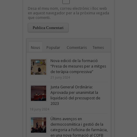
Desa el meu nom, correu electrònic i lloc web
en aquest navegador per a la pròxima vegada
que comenti.
Nous
Popular
Comentaris
Temes
Nova edició de la formació
“Presa de mesures per a mitges
de teràpia compressiva”
21 juny 2024
Junta General Ordinària:
Aprovada per unanimitat la
liquidació del pressupost de
2023
18 juny 2024
Últims avenços en
dermocosmètica i gestió de la
categoria a l’oficina de farmàcia,
en una nova formació al COFB