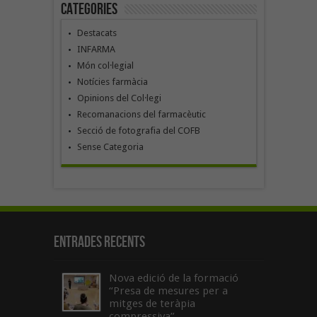
Categories
Destacats
INFARMA
Món col·legial
Notícies farmàcia
Opinions del Col·legi
Recomanacions del farmacèutic
Secció de fotografia del COFB
Sense Categoria
Entrades recents
Nova edició de la formació
“Presa de mesures per a
mitges de teràpia
compressiva”