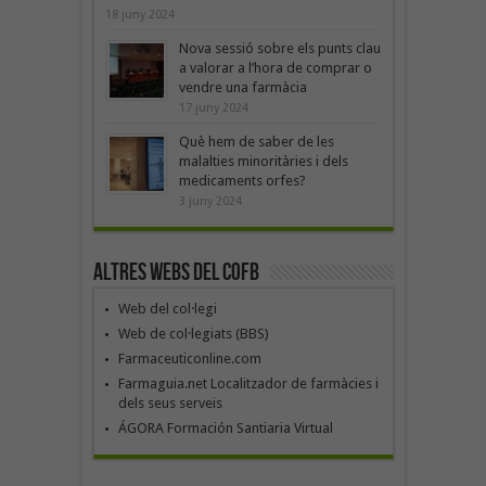
18 juny 2024
Nova sessió sobre els punts clau
a valorar a l’hora de comprar o
vendre una farmàcia
17 juny 2024
Què hem de saber de les
malalties minoritàries i dels
medicaments orfes?
3 juny 2024
Altres webs del COFB
Web del col·legi
Web de col·legiats (BBS)
Farmaceuticonline.com
Farmaguia.net Localitzador de farmàcies i
dels seus serveis
ÁGORA Formación Santiaria Virtual