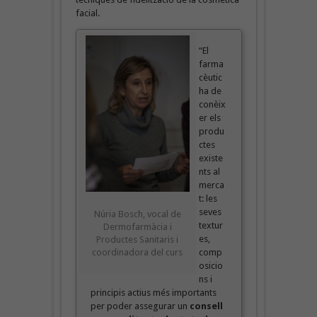
facial.
“El
farma
cèutic
ha de
conèix
er els
produ
ctes
existe
nts al
merca
t: les
seves
Núria Bosch, vocal de
textur
Dermofarmàcia i
es,
Productes Sanitaris i
coordinadora del curs
comp
osicio
ns i
principis actius més importants
per poder assegurar un
consell