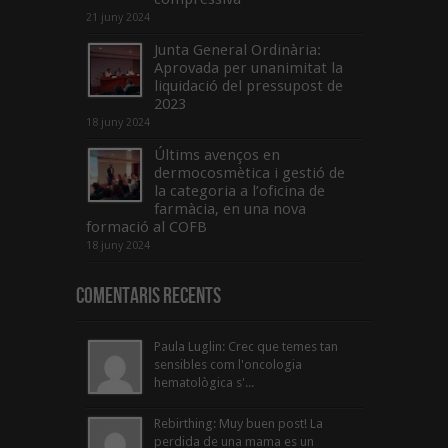
21 juny 2024
Junta General Ordinària:
Aprovada per unanimitat la
liquidació del pressupost de
2023
18 juny 2024
Últims avenços en
dermocosmètica i gestió de
la categoria a l’oficina de
farmàcia, en una nova
formació al COFB
18 juny 2024
Comentaris Recents
Paula Luglin: Crec que temes tan
sensibles com l'oncologia
hematològica s'...
Rebirthing: Muy buen post! La
perdida de una mama es un