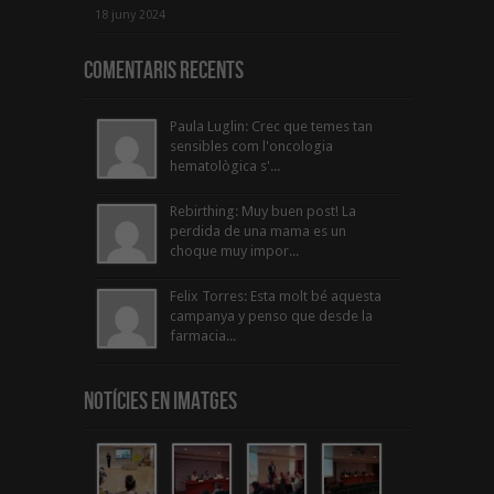
18 juny 2024
Comentaris Recents
Paula Luglin: Crec que temes tan
sensibles com l'oncologia
hematològica s'...
Rebirthing: Muy buen post! La
perdida de una mama es un
choque muy impor...
Felix Torres: Esta molt bé aquesta
campanya y penso que desde la
farmacia...
Notícies en Imatges