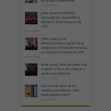
de teràpia compressiva”
21 juny 2024
Junta General Ordinària:
Aprovada per unanimitat la
liquidació del pressupost de
2023
18 juny 2024
Últims avenços en
dermocosmètica i gestió de la
categoria a l’oficina de farmàcia,
en una nova formació al COFB
18 juny 2024
Nova sessió sobre els punts clau
a valorar a l’hora de comprar o
vendre una farmàcia
17 juny 2024
Què hem de saber de les
malalties minoritàries i dels
medicaments orfes?
3 juny 2024