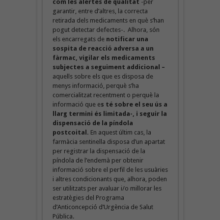
com les alertes de qualitat
-per
garantir, entre d’altres, la correcta
retirada dels medicaments en què s’han
pogut detectar defectes-. Alhora, són
els encarregats de
notificar una
sospita de reacció adversa a un
fàrmac, vigilar els medicaments
subjectes a seguiment addicional –
aquells sobre els que es disposa de
menys informació, perquè s’ha
comercialitzat recentment o perquè la
informació que e
s té sobre el seu ús a
llarg termini és limitada-, i seguir la
dispensació de la píndola
postcoital.
En aquest últim cas, la
farmàcia sentinella disposa d’un apartat
per registrar la dispensació de la
píndola de l’endemà per obtenir
informació sobre el perfil de les usuàries
i altres condicionants que, alhora, poden
ser utilitzats per avaluar i/o millorar les
estratègies del Programa
d’Anticoncepció d’Urgència de Salut
Pública.