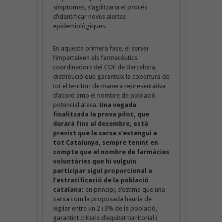
símptomes, s’agilitzaria el procés
d’identificar noves alertes
epidemiològiques.
En aquesta primera fase, el servei
l’imparteixen els farmacèutics
coordinadors del COF de Barcelona,
distribució que garanteix la cobertura de
tot el territori de manera representativa
d’acord amb el nombre de població
potencial atesa.
Una vegada
finalitzada la prova pilot, que
durarà fins al desembre, està
previst que la xarxa s’estengui a
tot Catalunya, sempre tenint en
compte que el nombre de farmàcies
voluntàries que hi vulguin
participar sigui proporcional a
l’estratificació de la població
catalana:
en principi, s’estima que una
xarxa com la proposada hauria de
vigilar entre un 2 i 3% de la població,
garantint criteris d’equitat territorial i