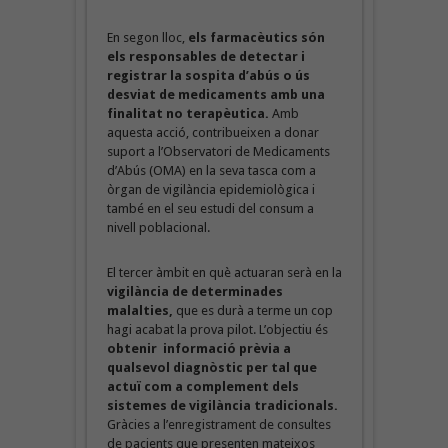
En segon lloc,
els farmacèutics són
els responsables de detectar i
registrar la sospita d’abús o ús
desviat de medicaments amb una
finalitat no terapèutica.
Amb
aquesta acció, contribueixen a donar
suport a l’Observatori de Medicaments
d’Abús (OMA) en la seva tasca com a
òrgan de vigilància epidemiològica i
també en el seu estudi del consum a
nivell poblacional.
El tercer àmbit en què actuaran serà en la
vigilància de determinades
malalties,
que es durà a terme un cop
hagi acabat la prova pilot. L’objectiu és
obtenir informació prèvia a
qualsevol diagnòstic per tal que
actuï com a complement dels
sistemes de vigilància tradicionals.
Gràcies a l’enregistrament de consultes
de pacients que presenten mateixos