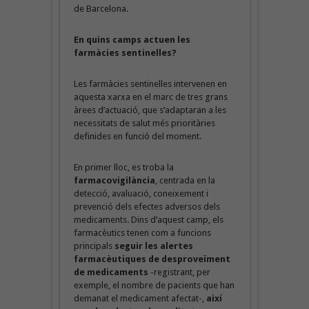
de Barcelona.
En quins camps actuen les
farmàcies sentinelles?
Les farmàcies sentinelles intervenen en
aquesta xarxa en el marc de tres grans
àrees d’actuació, que s’adaptaran a les
necessitats de salut més prioritàries
definides en funció del moment.
En primer lloc, es troba la
farmacovigilància
, centrada en la
detecció, avaluació, coneixement i
prevenció dels efectes adversos dels
medicaments. Dins d’aquest camp, els
farmacèutics tenen com a funcions
principals
seguir les alertes
farmacèutiques de desproveïment
de medicaments
-registrant, per
exemple, el nombre de pacients que han
demanat el medicament afectat-,
així