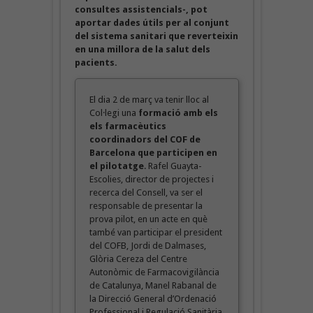
consultes assistencials-, pot
aportar dades útils per al conjunt
del sistema sanitari que reverteixin
en una millora de la salut dels
pacients.
El dia 2 de març va tenir lloc al
Col·legi una
formació amb els
els farmacèutics
coordinadors del COF de
Barcelona que participen en
el pilotatge
. Rafel Guayta-
Escolies, director de projectes i
recerca del Consell, va ser el
responsable de presentar la
prova pilot, en un acte en què
també van participar el president
del COFB, Jordi de Dalmases,
Glòria Cereza del Centre
Autonòmic de Farmacovigilància
de Catalunya, Manel Rabanal de
la Direcció General d’Ordenació
Professional i Regulació Sanitària