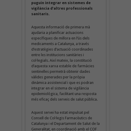
puguin integrar en sistemes de
vigilància d’altres professionals
sanitaris.
Aquesta informació de primera mà
ajudaria a planificar actuacions
específiques de millora en l’ús dels
medicaments a Catalunya, a través
d’estratègies d’actuació coordinades
entre les institucions sanitàries i
col·legials. Així mateix, la constitució
d’aquesta xarxa estable de farmàcies
sentinelles permetrà obtenir dades
vàlides generades per la pròpia
dinàmica assistencial i que es podran
integrar en el sistema de vigilància
epidemiològica, facilitant una resposta
més eficaç dels serveis de salut pública.
Aquest servei ha estat impulsat pel
Consell de Col·legis Farmacèutics de
Catalunya i el Departament de Salut de la
Generalitat, en coordinació amb el COF