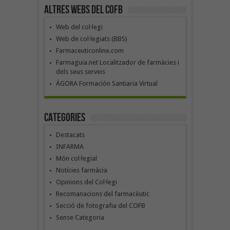
Altres webs del COFB
Web del col·legi
Web de col·legiats (BBS)
Farmaceuticonline.com
Farmaguia.net Localitzador de farmàcies i
dels seus serveis
ÁGORA Formación Santiaria Virtual
Categories
Destacats
INFARMA
Món col·legial
Notícies farmàcia
Opinions del Col·legi
Recomanacions del farmacèutic
Secció de fotografia del COFB
Sense Categoria