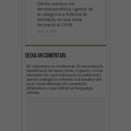
Últims avenços en
dermocosmètica i gestió de
la categoria a l’oficina de
farmàcia, en una nova
formació al COFB
juny 18, 2024
Deixa un Comentari
Els comentaris es moderaran. És necessària la
identificació de l’autor (nom, cognom i correu
electrònic tot i que l’adreça no es publicarà) i
que el contingut es refereixi a la temàtica del
post. Seran eliminats els comentaris
difamatoris o que utilitzin un llenguatge
ofensiu.