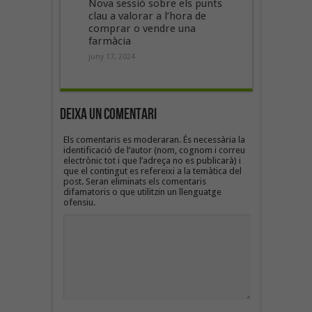
Nova sessió sobre els punts
clau a valorar a l’hora de
comprar o vendre una
farmàcia
juny 17, 2024
Deixa un Comentari
Els comentaris es moderaran. És necessària la
identificació de l’autor (nom, cognom i correu
electrònic tot i que l’adreça no es publicarà) i
que el contingut es refereixi a la temàtica del
post. Seran eliminats els comentaris
difamatoris o que utilitzin un llenguatge
ofensiu.