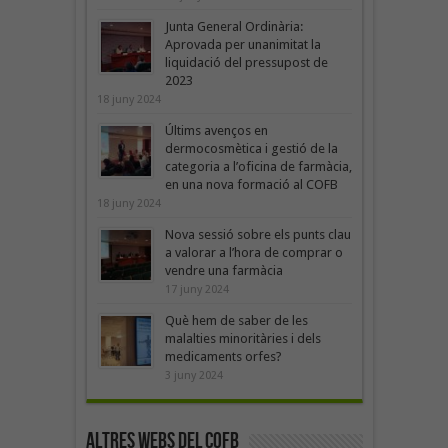
Junta General Ordinària:
Aprovada per unanimitat la
liquidació del pressupost de
2023
18 juny 2024
Últims avenços en
dermocosmètica i gestió de la
categoria a l’oficina de farmàcia,
en una nova formació al COFB
18 juny 2024
Nova sessió sobre els punts clau
a valorar a l’hora de comprar o
vendre una farmàcia
17 juny 2024
Què hem de saber de les
malalties minoritàries i dels
medicaments orfes?
3 juny 2024
Altres webs del COFB