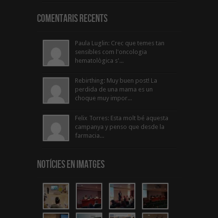
Comentaris Recents
Paula Luglin: Crec que temes tan
sensibles com l'oncologia
hematològica s'...
Rebirthing: Muy buen post! La
perdida de una mama es un
choque muy impor...
Felix Torres: Esta molt bé aquesta
campanya y penso que desde la
farmacia...
Notícies en Imatges