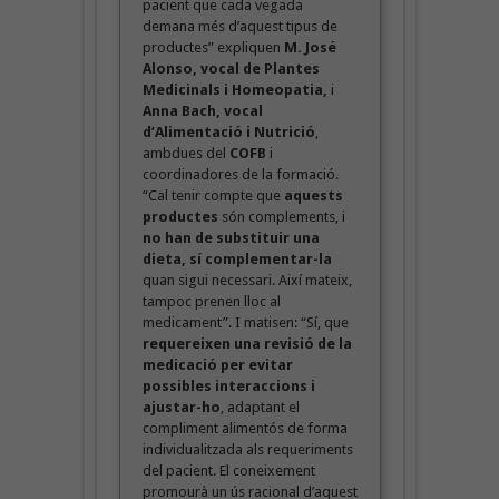
pacient que cada vegada
demana més d’aquest tipus de
productes” expliquen
M. José
Alonso, vocal de Plantes
Medicinals i Homeopatia,
i
Anna Bach, vocal
d’Alimentació i Nutrició
,
ambdues del
COFB
i
coordinadores de la formació.
“Cal tenir compte que
aquests
productes
són complements, i
no han de substituir una
dieta, sí complementar-la
quan sigui necessari. Així mateix,
tampoc prenen lloc al
medicament”. I matisen: “Sí, que
requereixen una revisió de la
medicació per evitar
possibles interaccions i
ajustar-ho
, adaptant el
compliment alimentós de forma
individualitzada als requeriments
del pacient. El coneixement
promourà un ús racional d’aquest