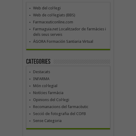
Web del col·legi
Web de col·legiats (BBS)
Farmaceuticonline.com
Farmaguia.net Localitzador de farmàcies i
dels seus serveis
ÁGORA Formación Santiaria Virtual
Categories
Destacats
INFARMA
Món col·legial
Notícies farmàcia
Opinions del Col·legi
Recomanacions del farmacèutic
Secció de fotografia del COFB
Sense Categoria