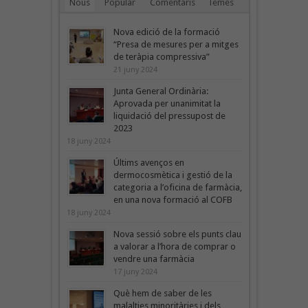
Nous
Popular
Comentaris
Temes
Nova edició de la formació
“Presa de mesures per a mitges
de teràpia compressiva”
21 juny 2024
Junta General Ordinària:
Aprovada per unanimitat la
liquidació del pressupost de
2023
18 juny 2024
Últims avenços en
dermocosmètica i gestió de la
categoria a l’oficina de farmàcia,
en una nova formació al COFB
18 juny 2024
Nova sessió sobre els punts clau
a valorar a l’hora de comprar o
vendre una farmàcia
17 juny 2024
Què hem de saber de les
malalties minoritàries i dels