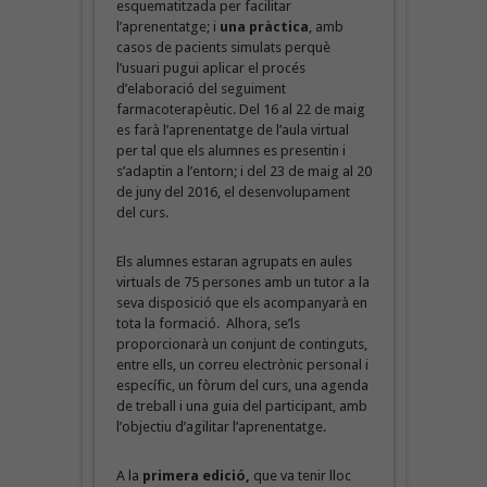
esquematitzada per facilitar
l’aprenentatge; i
una pràctica
, amb
casos de pacients simulats perquè
l’usuari pugui aplicar el procés
d’elaboració del seguiment
farmacoterapèutic. Del 16 al 22 de maig
es farà l’aprenentatge de l’aula virtual
per tal que els alumnes es presentin i
s’adaptin a l’entorn; i del 23 de maig al 20
de juny del 2016, el desenvolupament
del curs.
Els alumnes estaran agrupats en aules
virtuals de 75 persones amb un tutor a la
seva disposició que els acompanyarà en
tota la formació. Alhora, se’ls
proporcionarà un conjunt de continguts,
entre ells, un correu electrònic personal i
específic, un fòrum del curs, una agenda
de treball i una guia del participant, amb
l’objectiu d’agilitar l’aprenentatge.
A la
primera edició,
que va tenir lloc