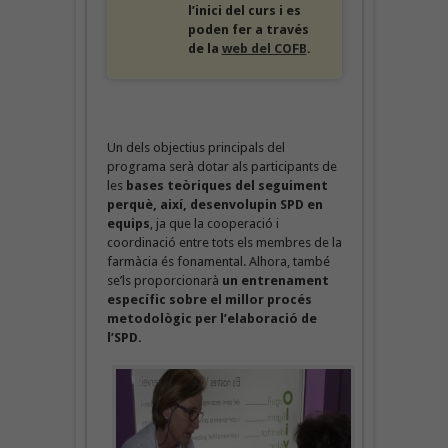
l’inici del curs i es
poden fer a través
de la
web del COFB
.
Un dels objectius principals del
programa serà dotar als participants de
les
bases teòriques del seguiment
perquè, així, desenvolupin SPD en
equips
, ja que la cooperació i
coordinació entre tots els membres de la
farmàcia és fonamental. Alhora, també
se’ls proporcionarà
un entrenament
específic sobre el millor procés
metodològic per l’elaboració de
l’SPD.