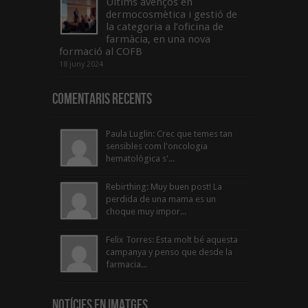
Últims avenços en
dermocosmètica i gestió de
la categoria a l’oficina de
farmàcia, en una nova
formació al COFB
18 juny 2024
Comentaris Recents
Paula Luglin: Crec que temes tan
sensibles com l'oncologia
hematològica s'...
Rebirthing: Muy buen post! La
perdida de una mama es un
choque muy impor...
Felix Torres: Esta molt bé aquesta
campanya y penso que desde la
farmacia...
Notícies en Imatges