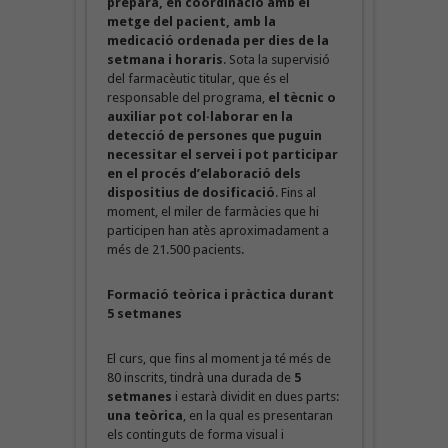
prepara, en coordinació amb el
metge del pacient, amb la
medicació ordenada per dies de la
setmana i horaris
. Sota la supervisió
del farmacèutic titular, que és el
responsable del programa,
el tècnic o
auxiliar pot col·laborar en la
detecció de persones que puguin
necessitar el servei i pot participar
en el procés d’elaboració dels
dispositius de dosificació
. Fins al
moment, el miler de farmàcies que hi
participen han atès aproximadament a
més de 21.500 pacients.
Formació teòrica i pràctica durant
5 setmanes
El curs, que fins al moment ja té més de
80 inscrits, tindrà una durada de
5
setmanes
i estarà dividit en dues parts:
una
teòrica
, en la qual es presentaran
els continguts de forma visual i