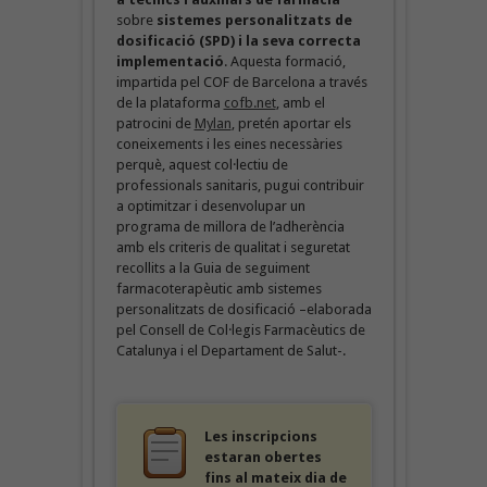
sobre
sistemes personalitzats de
dosificació (SPD) i la seva correcta
implementació
. Aquesta formació,
impartida pel COF de Barcelona a través
de la plataforma
cofb.net
, amb el
patrocini de
Mylan
, pretén aportar els
coneixements i les eines necessàries
perquè, aquest col·lectiu de
professionals sanitaris, pugui contribuir
a optimitzar i desenvolupar un
programa de millora de l’adherència
amb els criteris de qualitat i seguretat
recollits a la Guia de seguiment
farmacoterapèutic amb sistemes
personalitzats de dosificació –elaborada
pel Consell de Col·legis Farmacèutics de
Catalunya i el Departament de Salut-.
Les inscripcions
estaran obertes
fins al mateix dia de