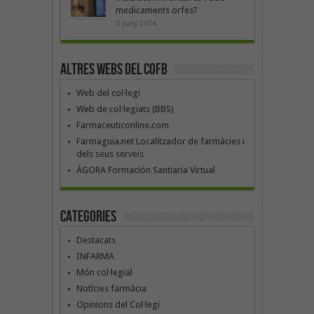
medicaments orfes?
3 juny 2024
Altres webs del COFB
Web del col·legi
Web de col·legiats (BBS)
Farmaceuticonline.com
Farmaguia.net Localitzador de farmàcies i
dels seus serveis
ÁGORA Formación Santiaria Virtual
Categories
Destacats
INFARMA
Món col·legial
Notícies farmàcia
Opinions del Col·legi