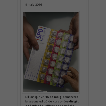
9 maig 2016
Dilluns que ve,
16 de maig
, començarà
la segona edició del curs
online
dirigit
a tècnics i auxiliars de farmàcia