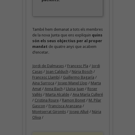
També hem demanat a tots els membres
de la nova Junta que ens expliquin
quins
són els seus objectius per al proper
mandat
de quatre anys que acabem
d’encetar.
Jordi de Dalmases
/
Francesc Pla
/
Jordi
Casas
/
Joan Calduch
/
Núria Bosch
/
Francesc Llambí
/
Guillermo Bagaría
/
Aina Surroca
/
Josep Manel Llop
/
Marta
Amat
/
Anna Bach
/
Lluïsa Juan
/
Roser
Vallès
/
Marta Alcalde
/
Ana María Culleré
/
Cristina Roure
/
Ramon Bonet
/
M. Pilar
Gascon
/
Francisca Aranzana
/
Montserrat Gironès
/
Josep Allué
/
Núria
Oliva
/