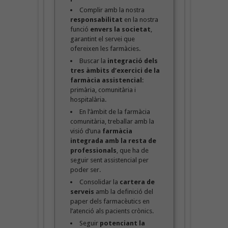
Complir amb la nostra
responsabilitat
en la nostra
funció
envers la societat
,
garantint el servei que
ofereixen les farmàcies.
Buscar la
integració dels
tres àmbits d’exercici de la
farmàcia assistencial
:
primària, comunitària i
hospitalària.
En l’àmbit de la farmàcia
comunitària, treballar amb la
visió d’una
farmàcia
integrada amb la resta de
professionals
, que ha de
seguir sent assistencial per
poder ser.
Consolidar la
cartera de
serveis
amb la definició del
paper dels farmacèutics en
l’atenció als pacients crònics.
Seguir
potenciant la