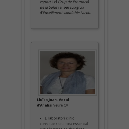
esport
, i el
Grup de Promoció
de la Salut
i el seu subgrup
d’
Envelliment saludable i actiu
.
Lluïsa Juan. Vocal
d’Anàlisi
Veure CV
El laboratori clínic
constitueix una eina essencial