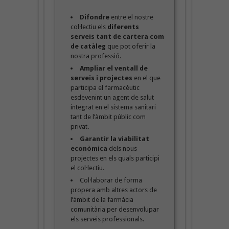
Difondre
entre el nostre
col·lectiu els
diferents
serveis tant de cartera com
de catàleg
que pot oferir la
nostra professió.
Ampliar el ventall de
serveis i projectes
en el que
participa el farmacèutic
esdevenint un agent de salut
integrat en el sistema sanitari
tant de l’àmbit públic com
privat.
Garantir la viabilitat
econòmica
dels nous
projectes en els quals participi
el col·lectiu.
Col·laborar de forma
propera amb altres actors de
l’àmbit de la farmàcia
comunitària per desenvolupar
els serveis professionals.