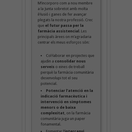
M’incorporo com a nou membre
a la Junta sobretot amb molta
il·lusió i ganes de fer avançar
plegats la nostra professió. Crec
que
el futur passa per la
farmàcia assistencial
. Les
principals àrees on m’agradaria
centrar els meus esforços són:
Col·laborar en projectes que
ajudin a
consolidar nous
serveis
o eines de treball
perquè la farmàcia comunitària
desenvolupi tot el seu
potencial.
Potenciar l’atenció en la
indicació farmacèutica i
intervenció en símptomes
menors o de baixa
complexitat
, on la farmàcia
comunitària juga un paper
fonamental.
Fomentar l’
intercanvi