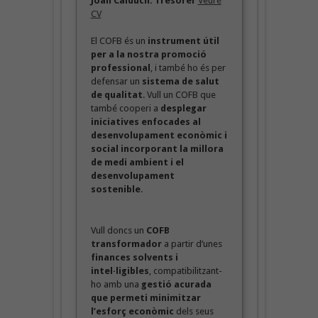
Joan Calduch. Tresorer
Veure
CV
El COFB és un
instrument útil
per a la nostra promoció
professional
, i també ho és per
defensar un
sistema de salut
de qualitat
. Vull un COFB que
també cooperi a
desplegar
iniciatives enfocades al
desenvolupament econòmic i
social incorporant la millora
de medi ambient i el
desenvolupament
sostenible
.
Vull doncs un
COFB
transformador
a partir d’unes
finances solvents i
intel·ligibles
, compatibilitzant-
ho amb una
gestió acurada
que permeti minimitzar
l’esforç econòmic
dels seus