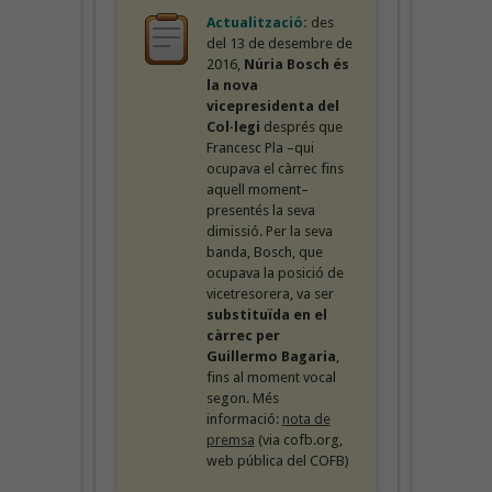
Actualització:
des
del 13 de desembre de
2016,
Núria Bosch és
la nova
vicepresidenta del
Col·legi
després que
Francesc Pla –qui
ocupava el càrrec fins
aquell moment–
presentés la seva
dimissió. Per la seva
banda, Bosch, que
ocupava la posició de
vicetresorera, va ser
substituïda en el
càrrec per
Guillermo Bagaria
,
fins al moment vocal
segon. Més
informació:
nota de
premsa
(via cofb.org,
web pública del COFB)