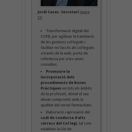
Jordi Casas. Secretari
Veure
CV
Transformació digital del
COFB, per agilitzar la tramitació
de les gestions col·legials i
facilitar-ne l’accés als col·legiats
a través de la web, porta de
referència per a les seves
consultes.
Promoure la
incorporació dels
procediments de Bones
Pràctiques
en tots els àmbits
de la professió, donat el seu
elevat compromís amb la
qualitat del servei farmacèutic.
Elaboració i aprovació del
codi de conducta d’alts
càrrecs del Col·legi
, tal com
estableix la Llei de