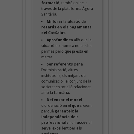
formació
, també online, a
través de la plataforma Àgora
Sanitària.
Millorar
la situació de
retards en els pagaments
del CatSalut.
Aprofundir
en allò que la
situació econòmica no ens ha
permès però que ja està en
marxa.
Ser referents
per a
l’Administració, altres
institucions, els mitjans de
comunicació i el conjunt de la
societat en tot allò relacionat
amb la farmàcia.
Defensar el model
d’ordenació en el
que
creiem,
perquè
garanteix la
independència dels
professionals
i
un
accés
al
servei excel·lent per
als
pacients.