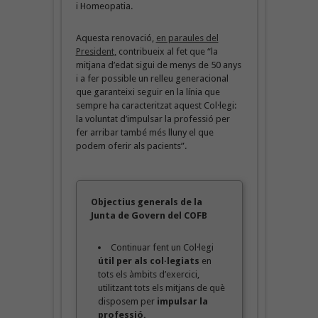
i Homeopatia.
Aquesta renovació,
en paraules del
President,
contribueix al fet que “la
mitjana d’edat sigui de menys de 50 anys
i a fer possible un relleu generacional
que garanteixi seguir en la línia que
sempre ha caracteritzat aquest Col·legi:
la voluntat d’impulsar la professió per
fer arribar també més lluny el que
podem oferir als pacients”.
Objectius generals de la
Junta de Govern del COFB
Continuar fent un Col·legi
útil per als col·legiats
en
tots els àmbits d’exercici,
utilitzant tots els mitjans de què
disposem per
impulsar la
professió.