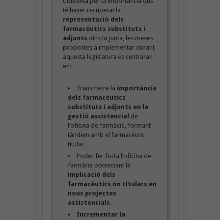
Contenta per la importància que
té haver recuperat la
representació dels
farmacèutics substituts i
adjunts
dins la Junta, les meves
propostes a implementar durant
aquesta legislatura es centraran
en:
Transmetre la
importància
dels farmacèutics
substituts i adjunts en la
gestió assistencial
de
l’oficina de farmàcia, formant
tàndem amb el farmacèutic
titular.
Poder fer forta l’oficina de
farmàcia potenciant la
implicació dels
farmacèutics no titulars
en
nous projectes
assistencials
.
Incrementar la