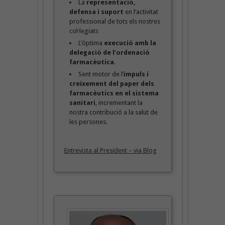
La
representació,
defensa i suport
en l’activitat
professional de tots els nostres
col·legiats
L’òptima
execució amb la
delegació de l’ordenació
farmacèutica
.
Sent motor de l’
impuls i
creixement del paper dels
farmacèutics en el sistema
sanitari
, incrementant la
nostra contribució a la salut de
les persones.
Entrevista al President – via Blog