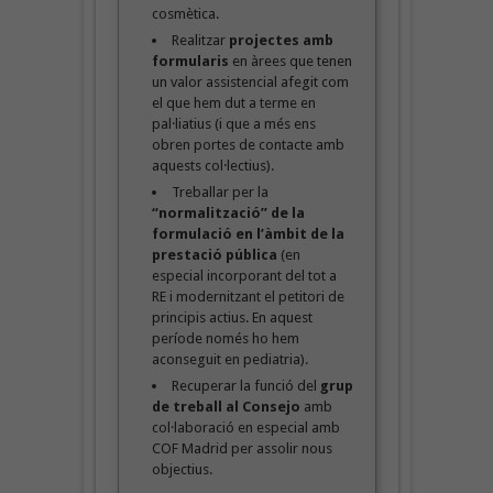
cosmètica.
Realitzar
projectes amb
formularis
en àrees que tenen
un valor assistencial afegit com
el que hem dut a terme en
pal·liatius (i que a més ens
obren portes de contacte amb
aquests col·lectius).
Treballar per la
“normalització” de la
formulació en l’àmbit de la
prestació pública
(en
especial incorporant del tot a
RE i modernitzant el petitori de
principis actius. En aquest
període només ho hem
aconseguit en pediatria).
Recuperar la funció del
grup
de treball al Consejo
amb
col·laboració en especial amb
COF Madrid per assolir nous
objectius.