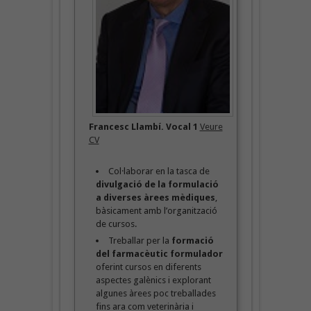
Francesc Llambí. Vocal 1
Veure
CV
Col·laborar en la tasca de
divulgació de la formulació
a diverses àrees mèdiques
,
bàsicament amb l’organització
de cursos.
Treballar per la
formació
del farmacèutic formulador
oferint cursos en diferents
aspectes galènics i explorant
algunes àrees poc treballades
fins ara com veterinària i