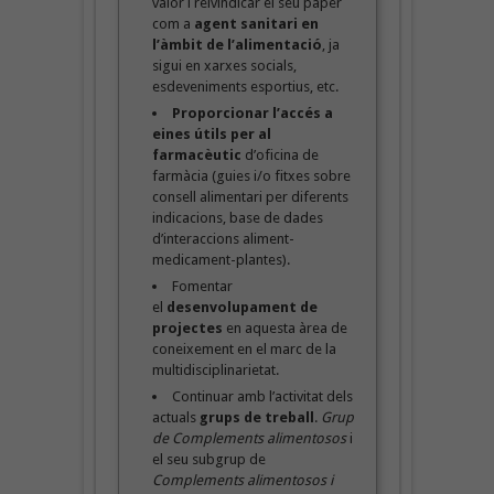
valor i reivindicar el seu paper
com a
agent sanitari en
l’àmbit de l’alimentació
, ja
sigui en xarxes socials,
esdeveniments esportius, etc.
Proporcionar l’accés a
eines útils per al
farmacèutic
d’oficina de
farmàcia (guies i/o fitxes sobre
consell alimentari per diferents
indicacions, base de dades
d’interaccions aliment-
medicament-plantes).
Fomentar
el
desenvolupament de
projectes
en aquesta àrea de
coneixement en el marc de la
multidisciplinarietat.
Continuar amb l’activitat dels
actuals
grups de treball
.
Grup
de Complements alimentosos
i
el seu subgrup de
Complements alimentosos i