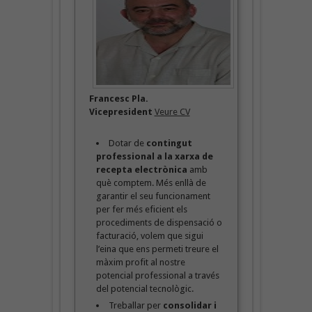
Francesc Pla.
Vicepresident
Veure CV
Dotar de
contingut
professional a la xarxa de
recepta electrònica
amb
què comptem. Més enllà de
garantir el seu funcionament
per fer més eficient els
procediments de dispensació o
facturació, volem que sigui
l’eina que ens permeti treure el
màxim profit al nostre
potencial professional a través
del potencial tecnològic.
Treballar per
consolidar i