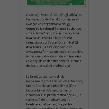
El Consejo General i el Col·legi Oficial de
Farmacèutics de Castelló continuen els
avanços en l’organització del
20
Congrés Nacional Farmacèutic
que,
sota el lema “La nostra innovació és la
teva salut”, reunirà a la professió
farmacèutica a
Castelló del 19 al 21
d’octubre.
Ja està disponible en
www.portalfarma.com
una
bestreta dels
temes que s’abordaran
durant tres dies
en els quals es debatrà sobre els temes
de major actualitat professional.
La farmàcia assistencial, els
medicaments d’ús animal i els antibiòtics,
l’atenció sociosanitària i domiciliària,
l’accessibilitat dels medicaments
innovadors i la problemàtica dels DH, la
verificació dels medicaments, la
falsificació i el comerç il·legal, les
vacunes, la cronicitat, la salut pública, etc.