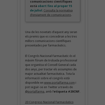
comunicacions científiques
està
obert fins al proper 15
de juliol
.
Consulta la normativa
d’enviament de comunicacions
.
Una de les novetats d’aquest any seran
els premis que es concediran a les tres
millors comunicacions científiques
presentades per farmacèutics.
El Congrés Nacional Farmacèutic és el
màxim fòrum de trobada professional
que organitza el Consell General cada
dos anys, per tractar els assumptes de
major actualitat farmacèutica. Tota la
informació sobre el congrés està
disponible en
www.portalfarma.com
i
pot seguir-se en Twitter a través de
@portalfarma
, amb l’
etiqueta #20CNF
.
20 Congreso Nacional Farmacéutico