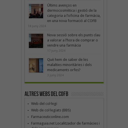
Últims avenços en
dermocosmètica i gestió de la
categoria a l’oficina de farmàcia,
en una nova formació al COFB
18 juny 2024
Nova sessió sobre els punts clau
a valorar a l’hora de comprar o
vendre una farmàcia
17 juny 2024
Què hem de saber de les
malalties minoritàries i dels
medicaments orfes?
3 juny 2024
Altres webs del COFB
Web del col·legi
Web de col·legiats (BBS)
Farmaceuticonline.com
Farmaguia.net Localitzador de farmàcies i