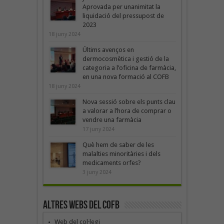
Aprovada per unanimitat la
liquidació del pressupost de
2023
18 juny 2024
Últims avenços en
dermocosmètica i gestió de la
categoria a l’oficina de farmàcia,
en una nova formació al COFB
18 juny 2024
Nova sessió sobre els punts clau
a valorar a l’hora de comprar o
vendre una farmàcia
17 juny 2024
Què hem de saber de les
malalties minoritàries i dels
medicaments orfes?
3 juny 2024
Altres webs del COFB
Web del col·legi