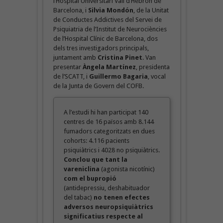
l’Hospital Universitari Vall d’Hebron de
Barcelona, i
Silvia Mondón
, de la Unitat
de Conductes Addictives del Servei de
Psiquiatria de l’Institut de Neurociències
de l’Hospital Clínic de Barcelona, dos
dels tres investigadors principals,
juntament amb
Cristina Pinet
. Van
presentar
Àngela Martínez
, presidenta
de l’SCATT, i
Guillermo Bagaria
, vocal
de la Junta de Govern del COFB.
A l’estudi hi han participat 140
centres de 16 països amb 8.144
fumadors categoritzats en dues
cohorts: 4.116 pacients
psiquiàtrics i 4028 no psiquiàtrics.
Conclou que tant la
vareniclina
(agonista nicotínic)
com el bupropió
(antidepressiu, deshabituador
del tabac)
no tenen efectes
adversos neuropsiquiàtrics
significatius respecte al