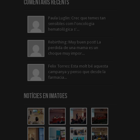
Comentaris Recents
Paula Luglin: Crec que temes tan
sensibles com l'oncologia
hematològica s'...
Rebirthing: Muy buen post! La
perdida de una mama es un
choque muy impor...
Felix Torres: Esta molt bé aquesta
campanya y penso que desde la
farmacia...
Notícies en Imatges