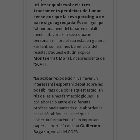
utilitzar qualsevol dels tres
tractaments per deixar de fumar
sense por que la seva patologia de
base sigui agreujada
. És conegut que
l’abandonament del tabac en malalt
mental afavoreix la seva situació
personal i millora el seu estat en general.
Per tant, són els més beneficiats del
resultat d’aquest estudi” explica
Montserrat Moral
, vicepresidenta de
l’SCATT.
“En acabar l’exposició hi va haver un
interessant i espontani debat sobre les
possibilitats que obre aquest estudi en
l’ús de les eines farmacològiques i la
col·laboració entre els diferents
professionals sanitaris que aborden la
cessació tabàquica i en el que el
col·lectiu farmacèutic té un important
paper a aportar” conclou
Guillermo
Bagaria
, vocal del COFB.