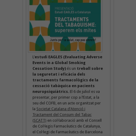
L’
estudi EAGLES (Evaluating Adverse
Events in a Global Smoking
Cessation Study)
és un
treball sobre
la seguretat i eficàcia dels
tractaments farmacològics de la
cessació tabàquica en pacients
neuropsiquiàtrics
. El 6 de juliol es va
presentar, per primer cop a l’Estat, a la
seu del COFB, en un acte organitzat per
la
Societat Catalana d’Atenció i
Tractament del Consum del Tabac
(SCATT)
en col·laboració amb el Consell
de Col·legis Farmacèutics de Catalunya,
el Col·legi de Farmacèutics de Barcelona