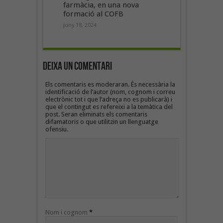
farmàcia, en una nova
formació al COFB
juny 18, 2024
Deixa un Comentari
Els comentaris es moderaran. És necessària la
identificació de l’autor (nom, cognom i correu
electrònic tot i que l’adreça no es publicarà) i
que el contingut es refereixi a la temàtica del
post. Seran eliminats els comentaris
difamatoris o que utilitzin un llenguatge
ofensiu.
Nom i cognom
*