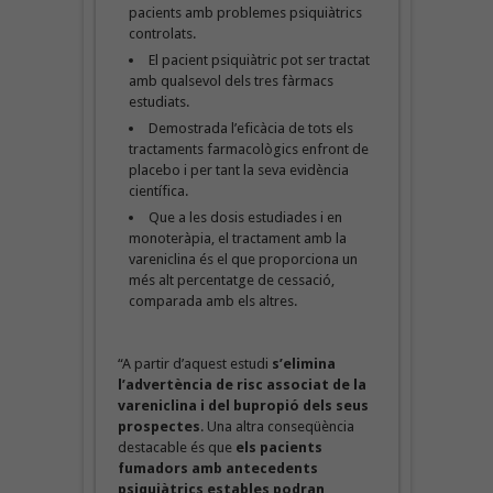
pacients amb problemes psiquiàtrics
controlats.
El pacient psiquiàtric pot ser tractat
amb qualsevol dels tres fàrmacs
estudiats.
Demostrada l’eficàcia de tots els
tractaments farmacològics enfront de
placebo i per tant la seva evidència
científica.
Que a les dosis estudiades i en
monoteràpia, el tractament amb la
vareniclina és el que proporciona un
més alt percentatge de cessació,
comparada amb els altres.
“A partir d’aquest estudi
s’elimina
l’advertència de risc associat de la
vareniclina i del bupropió dels seus
prospectes
. Una altra conseqüència
destacable és que
els pacients
fumadors amb antecedents
psiquiàtrics estables podran