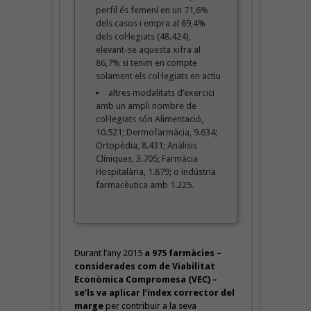
perfil és femení en un 71,6%
dels casos i empra al 69,4%
dels col·legiats (48.424),
elevant-se aquesta xifra al
86,7% si tenim en compte
solament els col·legiats en actiu
altres modalitats d’exercici
amb un ampli nombre de
col·legiats són Alimentació,
10.521; Dermofarmàcia, 9.634;
Ortopèdia, 8.431; Anàlisis
Clíniques, 3.705; Farmàcia
Hospitalària, 1.879; o indústria
farmacèutica amb 1.225.
Durant l’any 2015
a 975 farmàcies –
considerades com de Viabilitat
Econòmica Compromesa (VEC) –
se’ls va aplicar l’índex corrector del
marge
per contribuir a la seva