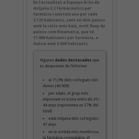
En l’actualitat a Espanya hi ha de
mitjana 2,2 farmacèutics per
farmàcia i existeix una per cada
2.125 habitants, sent un dels països
amb la ràtio més baix, molt lluny de
països com Dinamarca, que té
17.000 habitants per farmàcia, o
Suècia amb 5.000 habitants.
Algunes
dades destacades
que
es desprenen de l’informe:
el 71,5% dels col·legiats són
dones (49.909)
per edats, el grup més
important es troba entre els 35 i
44 anys (representa un 27% del
total)
edat mitjana dels col·legiats:
47 anys
en la sortida més nombrosa,
la farmàcia comunitària, el