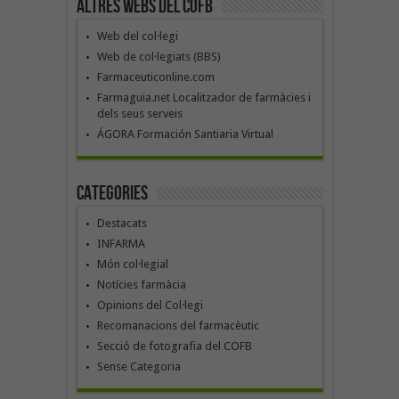
Altres webs del COFB
Web del col·legi
Web de col·legiats (BBS)
Farmaceuticonline.com
Farmaguia.net Localitzador de farmàcies i
dels seus serveis
ÁGORA Formación Santiaria Virtual
Categories
Destacats
INFARMA
Món col·legial
Notícies farmàcia
Opinions del Col·legi
Recomanacions del farmacèutic
Secció de fotografia del COFB
Sense Categoria