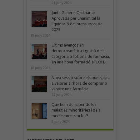
21 juny 2024
Junta General Ordinària:
Aprovada per unanimitat la
liquidació del pressupost de
2023
18 juny 2024
Últims avenços en
dermocosmètica i gestió de la
categoria a l’oficina de farmàcia,
en una nova formació al COFB
18 juny 2024
Nova sessió sobre els punts clau
a valorar a l’hora de comprar o
vendre una farmàcia
17 juny 2024
Què hem de saber de les
malalties minoritàries i dels
medicaments orfes?
3 juny 2024