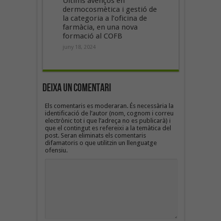
Últims avenços en
dermocosmètica i gestió de
la categoria a l’oficina de
farmàcia, en una nova
formació al COFB
juny 18, 2024
Deixa un Comentari
Els comentaris es moderaran. És necessària la
identificació de l’autor (nom, cognom i correu
electrònic tot i que l’adreça no es publicarà) i
que el contingut es refereixi a la temàtica del
post. Seran eliminats els comentaris
difamatoris o que utilitzin un llenguatge
ofensiu.