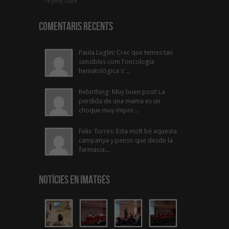
18 juny 2024
Comentaris Recents
Paula Luglin: Crec que temes tan
sensibles com l'oncologia
hematològica s'...
Rebirthing: Muy buen post! La
perdida de una mama es un
choque muy impor...
Felix Torres: Esta molt bé aquesta
campanya y penso que desde la
farmacia...
Notícies en Imatges