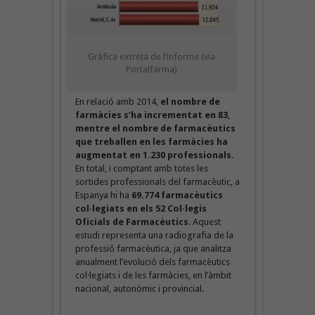
Gràfica extreta de l’informe (via
Portalfarma)
En relació amb 2014,
el nombre de
farmàcies s’ha incrementat en 83
,
mentre el nombre de farmacèutics
que treballen en les farmàcies ha
augmentat en 1.230 professionals
.
En total, i comptant amb totes les
sortides professionals del farmacèutic, a
Espanya hi ha
69.774 farmacèutics
col·legiats en els 52 Col·legis
Oficials de Farmacèutics
. Aquest
estudi representa una radiografia de la
professió farmacèutica, ja que analitza
anualment l’evolució dels farmacèutics
col·legiats i de les farmàcies, en l’àmbit
nacional, autonòmic i provincial.