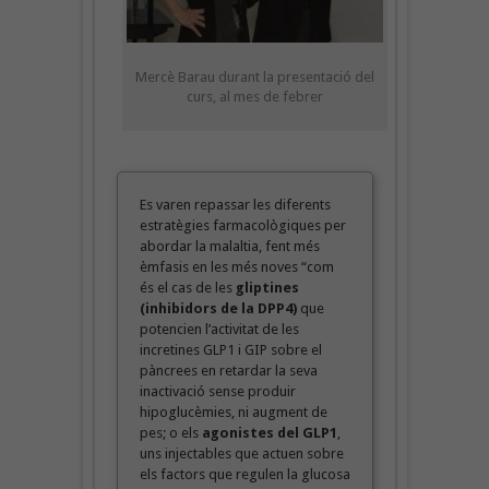
Mercè Barau durant la presentació del
curs, al mes de febrer
Es varen repassar les diferents
estratègies farmacològiques per
abordar la malaltia, fent més
èmfasis en les més noves “com
és el cas de les
gliptines
(inhibidors de la DPP4)
que
potencien l’activitat de les
incretines GLP1 i GIP sobre el
pàncrees en retardar la seva
inactivació sense produir
hipoglucèmies, ni augment de
pes; o els
agonistes del GLP1
,
uns injectables que actuen sobre
els factors que regulen la glucosa