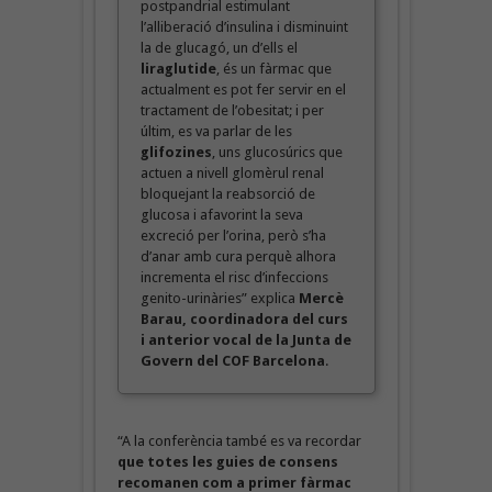
postpandrial estimulant
l’alliberació d’insulina i disminuint
la de glucagó, un d’ells el
liraglutide
, és un fàrmac que
actualment es pot fer servir en el
tractament de l’obesitat; i per
últim, es va parlar de les
glifozines
, uns glucosúrics que
actuen a nivell glomèrul renal
bloquejant la reabsorció de
glucosa i afavorint la seva
excreció per l’orina, però s’ha
d’anar amb cura perquè alhora
incrementa el risc d’infeccions
genito-urinàries” explica
Mercè
Barau, coordinadora del curs
i anterior vocal de la Junta de
Govern del COF Barcelona
.
“A la conferència també es va recordar
que totes les guies de consens
recomanen com a primer fàrmac