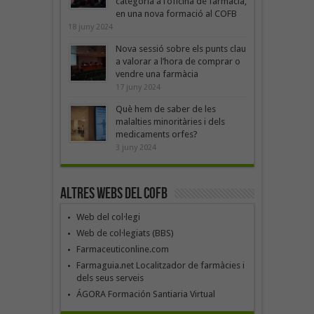
categoria a l’oficina de farmàcia,
en una nova formació al COFB
18 juny 2024
Nova sessió sobre els punts clau
a valorar a l’hora de comprar o
vendre una farmàcia
17 juny 2024
Què hem de saber de les
malalties minoritàries i dels
medicaments orfes?
3 juny 2024
Altres webs del COFB
Web del col·legi
Web de col·legiats (BBS)
Farmaceuticonline.com
Farmaguia.net Localitzador de farmàcies i
dels seus serveis
ÁGORA Formación Santiaria Virtual