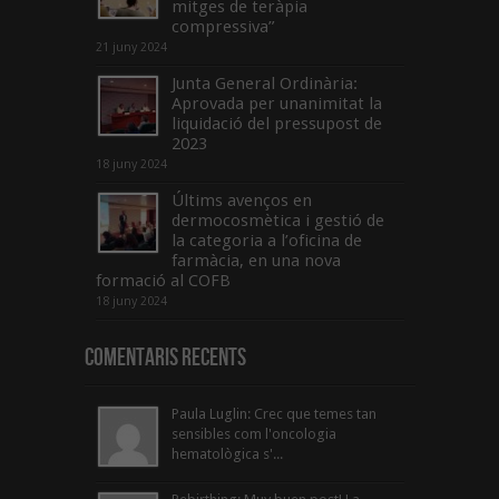
mitges de teràpia
compressiva”
21 juny 2024
Junta General Ordinària:
Aprovada per unanimitat la
liquidació del pressupost de
2023
18 juny 2024
Últims avenços en
dermocosmètica i gestió de
la categoria a l’oficina de
farmàcia, en una nova
formació al COFB
18 juny 2024
Comentaris Recents
Paula Luglin: Crec que temes tan
sensibles com l'oncologia
hematològica s'...