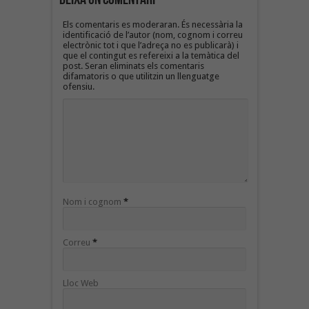
Els comentaris es moderaran. És necessària la
identificació de l’autor (nom, cognom i correu
electrònic tot i que l’adreça no es publicarà) i
que el contingut es refereixi a la temàtica del
post. Seran eliminats els comentaris
difamatoris o que utilitzin un llenguatge
ofensiu.
Nom i cognom
*
Correu
*
Lloc Web