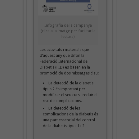
Infografia de la campanya
(clica a la imatge per facilitar la
lectura)
Les activitats i materials que
d’aquest any que difon la
Federació Internacional de
Diabetis
(FID) es basen en la
promoció de dos missatges clau:
La detecció de la diabetis
tipus 2 és important per
modificar el seu curs i reduir el
risc de complicacions.
La detecció de les
complicacions de la diabetis és
una part essencial del control
de la diabetis tipus 1 i 2.