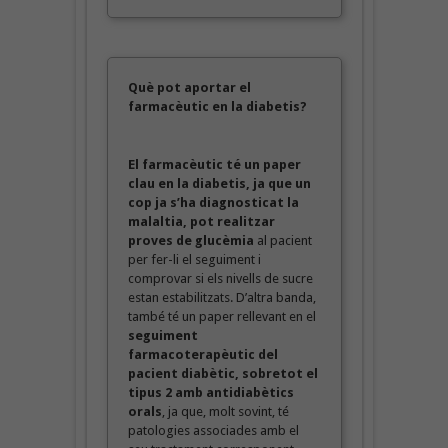
Què pot aportar el
farmacèutic en la diabetis?
El farmacèutic té un paper
clau en la diabetis, ja que un
cop ja s’ha diagnosticat la
malaltia, pot realitzar
proves de glucèmia
al pacient
per fer-li el seguiment i
comprovar si els nivells de sucre
estan estabilitzats. D’altra banda,
també té un paper rellevant en el
seguiment
farmacoterapèutic del
pacient diabètic, sobretot el
tipus 2 amb antidiabètics
orals
, ja que, molt sovint, té
patologies associades amb el