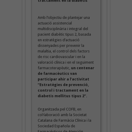
tractament en la diabetis
Amb l’objectiu de plantejar una
actuació assistencial
multidisciplinària i integral del
pacient diabètic tipus 2, basada
en estratègies d’actuació
dissenyades per prevenir la
malaltia, el control dels factors
de risc cardiovascular i en la
valoració clínica i en el seguiment
farmacoterapèutic,
un centenar
de farmacèutics van
participar ahir a l’activitat
“Estratègies de prevenció,
control i tractament en la
diabetis mellitus tipus 2”.
Organitzada pel COFB, en
col·laboració amb la Societat
Catalana de Farmàcia Clínica i la
Sociedad Española de
Farmacéuticos de Atención