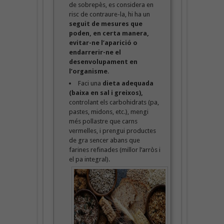
de sobrepès, es considera en
risc de contraure-la, hi ha un
seguit de mesures que
poden, en certa manera,
evitar-ne l’aparició o
endarrerir-ne el
desenvolupament en
l’organisme
.
Faci una
dieta adequada
(baixa en sal i greixos),
controlant els carbohidrats (pa,
pastes, midons, etc.), mengi
més pollastre que carns
vermelles, i prengui productes
de gra sencer abans que
farines refinades (millor l’arròs i
el pa integral).