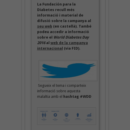
La Fundación para la
Diabetes recull més
informació i material de
difusió sobre la campanya al
seu web
(en castellà). També
podeu accedir a informació
sobre el
World Diabetes Day
2016
al
web de la campanya
internacional
(via FID).
Segueix el tema i comparteix
informació sobre aquesta
malaltia amb el
hashtag #WDD