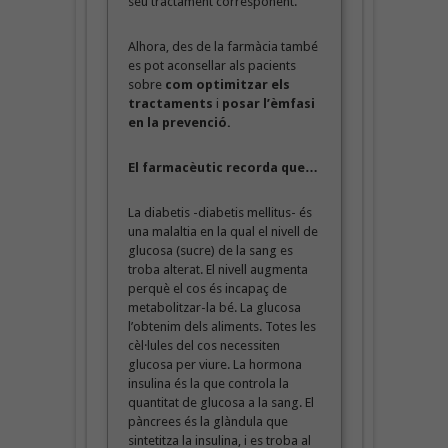
seu tractament corresponent.
Alhora, des de la farmàcia també
es pot aconsellar als pacients
sobre
com optimitzar els
tractaments
i
posar l’èmfasi
en la prevenció.
El farmacèutic recorda que…
La diabetis -diabetis mellitus- és
una malaltia en la qual el nivell de
glucosa (sucre) de la sang es
troba alterat. El nivell augmenta
perquè el cos és incapaç de
metabolitzar-la bé. La glucosa
l’obtenim dels aliments. Totes les
cèl·lules del cos necessiten
glucosa per viure. La hormona
insulina és la que controla la
quantitat de glucosa a la sang. El
pàncrees és la glàndula que
sintetitza la insulina, i es troba al