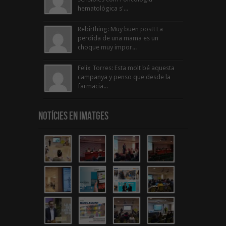
hematològica s'...
Rebirthing: Muy buen post! La
perdida de una mama es un
choque muy impor...
Felix Torres: Esta molt bé aquesta
campanya y penso que desde la
farmacia...
Notícies en Imatges