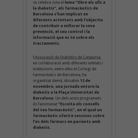
se celebra sota el
lema “Obre els ulls a
la diabetis”, els farmacèutics de
Barcelona s’han implicat en
diferents activitats amb l’objectiu
de contribuir a millorar la seva
prevenció, el seu control i la
informació que es té sobre els
tractaments.
L’
Associació de Diabètics de Catalunya
,
en col·laboració amb diferents entitats i
institucions, entre elles el Col·legi de
Farmacèutics de Barcelona, ha
organitzat demà, dissabte
12 de
novembre, una jornada entorn la
diabetis a la Plaça Universitat de
Barcelona.
Un dels actes programats
és l’anomenat
“Escolta els consells
del teu farmacèutic”, en el qual un
farmacèutic oferirà sessions sobre
l’ús dels fàrmacs en pacients amb
diabetis.