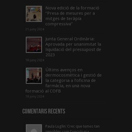
Nova edició de la formació
“Presa de mesures per a
mitges de teràpia
compressiva”
21 juny 2024
Junta General Ordinària:
Aprovada per unanimitat la
liquidació del pressupost de
2023
18 juny 2024
Últims avenços en
dermocosmètica i gestió de
la categoria a l’oficina de
farmàcia, en una nova
formació al COFB
18 juny 2024
Comentaris Recents
Paula Luglin: Crec que temes tan
sensibles com l'oncologia