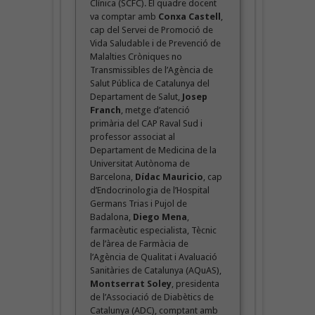
Clínica (SCFC). El quadre docent
va comptar amb
Conxa Castell
,
cap del Servei de Promoció de
Vida Saludable i de Prevenció de
Malalties Cròniques no
Transmissibles de l’Agència de
Salut Pública de Catalunya del
Departament de Salut,
Josep
Franch
, metge d’atenció
primària del CAP Raval Sud i
professor associat al
Departament de Medicina de la
Universitat Autònoma de
Barcelona,
Dídac Mauricio
, cap
d’Endocrinologia de l’Hospital
Germans Trias i Pujol de
Badalona,
Diego Mena
,
farmacèutic especialista, Tècnic
de l’àrea de Farmàcia de
l’Agència de Qualitat i Avaluació
Sanitàries de Catalunya (AQuAS),
Montserrat Soley
, presidenta
de l’Associació de Diabètics de
Catalunya (ADC), comptant amb