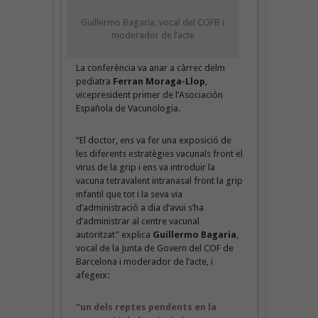
Guillermo Bagaria, vocal del COFB i
moderador de l’acte
La conferència va anar a càrrec delm
pediatra
Ferran Moraga-Llop
,
vicepresident primer de l’Asociación
Española de Vacunologia.
“El doctor, ens va fer una exposició de
les diferents estratègies vacunals front el
virus de la grip i ens va introduir la
vacuna tetravalent intranasal front la grip
infantil que tot i la seva via
d’administració a dia d’avui s’ha
d’administrar al centre vacunal
autoritzat” explica
Guillermo Bagaria
,
vocal de la Junta de Govern del COF de
Barcelona i moderador de l’acte, i
afegeix:
“un dels reptes pendents en la