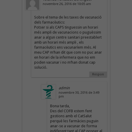
novembre 26, 2016 de 10:05 am
Sobre el tema de les taxes de vacunació
dels farmacèutics:
Potser si als CAPS tinguessin un horari
més ampli de vacunacions o puguèssim
anar a algun centre sanitari preestablert
amb un horari més ampli , els
farmacèutics ens vacunaríem més. Al
meu CAP m’han dit que com no puc anar
en horari de la infermera que no em
poden vacunar i no m’han donat cap
solució.
Respon
admin
novembre 30, 2016 de 3:49
pm
Bona tarda,
Des del COFB estem fent
gestions amb el CatSalut
perquè les farmàcies puguin
anar-se a vacunar de forma
indiferent tant al CAP proper al