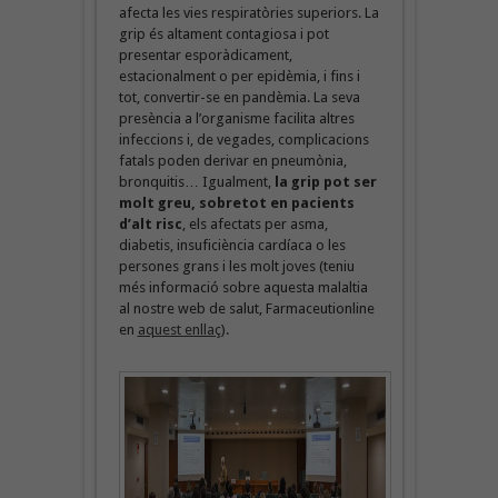
afecta les vies respiratòries superiors. La
grip és altament contagiosa i pot
presentar esporàdicament,
estacionalment o per epidèmia, i fins i
tot, convertir-se en pandèmia. La seva
presència a l’organisme facilita altres
infeccions i, de vegades, complicacions
fatals poden derivar en pneumònia,
bronquitis… Igualment,
la grip pot ser
molt greu, sobretot en pacients
d’alt risc
, els afectats per asma,
diabetis, insuficiència cardíaca o les
persones grans i les molt joves (teniu
més informació sobre aquesta malaltia
al nostre web de salut, Farmaceutionline
en
aquest enllaç
).