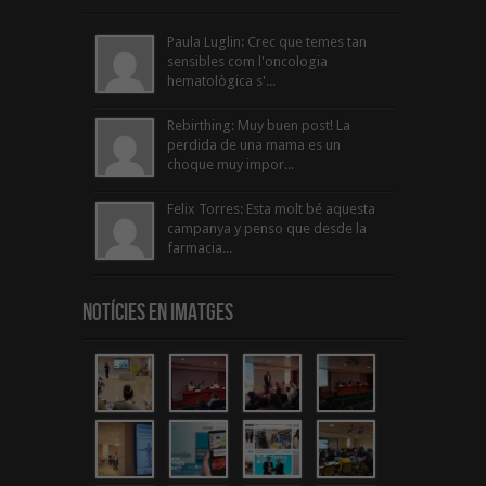
Paula Luglin: Crec que temes tan
sensibles com l'oncologia
hematològica s'...
Rebirthing: Muy buen post! La
perdida de una mama es un
choque muy impor...
Felix Torres: Esta molt bé aquesta
campanya y penso que desde la
farmacia...
Notícies en Imatges