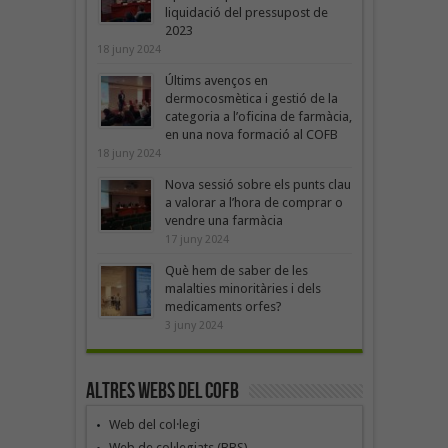
liquidació del pressupost de
2023
18 juny 2024
Últims avenços en
dermocosmètica i gestió de la
categoria a l’oficina de farmàcia,
en una nova formació al COFB
18 juny 2024
Nova sessió sobre els punts clau
a valorar a l’hora de comprar o
vendre una farmàcia
17 juny 2024
Què hem de saber de les
malalties minoritàries i dels
medicaments orfes?
3 juny 2024
Altres webs del COFB
Web del col·legi
Web de col·legiats (BBS)