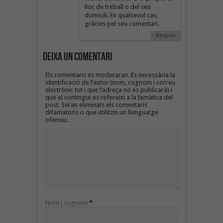
lloc de treball o del seu
domicili. En qualsevol cas,
gràcies pel seu comentari.
Respon
Deixa un Comentari
Els comentaris es moderaran. És necessària la
identificació de l’autor (nom, cognom i correu
electrònic tot i que l’adreça no es publicarà) i
que el contingut es refereixi a la temàtica del
post. Seran eliminats els comentaris
difamatoris o que utilitzin un llenguatge
ofensiu.
Nom i cognom
*