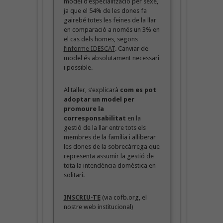
model d’especialització per sexe,
ja que el 54% de les dones fa
gairebé totes les feines de la llar
en comparació a només un 3% en
el cas dels homes, segons
l’informe IDESCAT
. Canviar de
model és absolutament necessari
i possible.
Al taller, s’explicarà
com es pot
adoptar un model per
promoure la
corresponsabilitat
en la
gestió de la llar entre tots els
membres de la família i alliberar
les dones de la sobrecàrrega que
representa assumir la gestió de
tota la intendència domèstica en
solitari.
INSCRIU-TE
(via cofb.org, el
nostre web institucional)