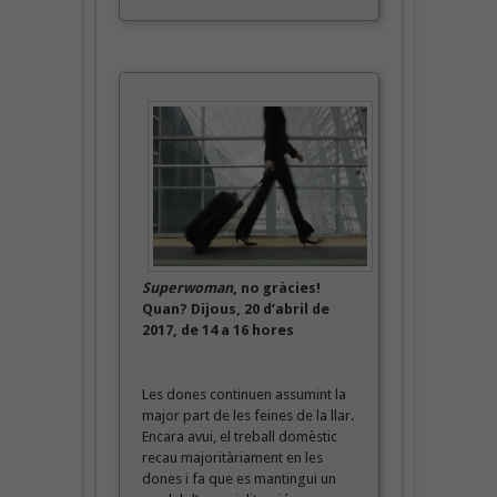
Superwoman
, no gràcies!
Quan? Dijous, 20 d’abril de
2017, de 14 a 16 hores
Les dones continuen assumint la
major part de les feines de la llar.
Encara avui, el treball domèstic
recau majoritàriament en les
dones i fa que es mantingui un