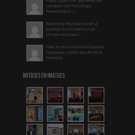
Paula Luglin: Crec que temes tan
sensibles com l'oncologia
hematològica s'...
Rebirthing: Muy buen post! La
perdida de una mama es un
choque muy impor...
Felix Torres: Esta molt bé aquesta
campanya y penso que desde la
farmacia...
Notícies en Imatges