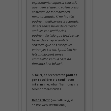
experimentar aquesta sensació
quan fem el que no volem o ens
abstenim de fer realitat els
nostres somnis. Si no fos així,
podríem dedicar-nos a acumular
diners sense haver de carregar
amb les conseqüències,
podríem fer ‘allò que toca’ sense
haver de carregar amb la
sensació que ens rosega les
entranyes i el cor, i podríem fer
feliç molta gent sense
emmalaltir. Però la cosa no
funciona ben bé així’
.
Al taller, es presentaran
pautes
per resoldre els conflictes
interns
i retrobar l’harmonia i la
serenor merescudes.
INSCRIU-TE
(via cofb.org, el
nostre web institucional)