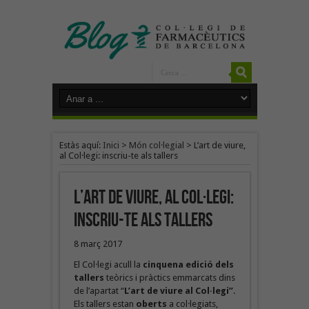
Estàs aquí:
Inici
>
Món col·legial
>
L’art de viure,
al Col·legi: inscriu-te als tallers
L’art de viure, al Col·legi:
inscriu-te als tallers
8 març 2017
El Col·legi acull la
cinquena edició dels
tallers
teòrics i pràctics emmarcats dins
de l’apartat “
L’art de viure al Col·legi”
.
Els tallers estan
oberts
a col·legiats,