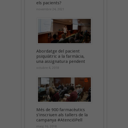
els pacients?
novembre 24, 2021
Abordatge del pacient
psiquiàtric a la farmàcia,
una assignatura pendent
octubre 4, 2018
Més de 900 farmacèutics
s’inscriuen als tallers de la
campanya #AtencióPell
maig 16, 2018