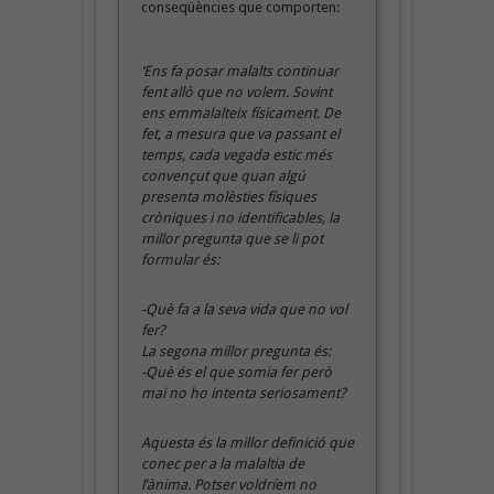
conseqüències que comporten:
‘Ens fa posar malalts continuar
fent allò que no volem. Sovint
ens emmalalteix físicament. De
fet, a mesura que va passant el
temps, cada vegada estic més
convençut que quan algú
presenta molèsties físiques
cròniques i no identificables, la
millor pregunta que se li pot
formular és:
-Què fa a la seva vida que no vol
fer?
La segona millor pregunta és:
-Què és el que somia fer però
mai no ho intenta seriosament?
Aquesta és la millor definició que
conec per a la malaltia de
l’ànima. Potser voldríem no