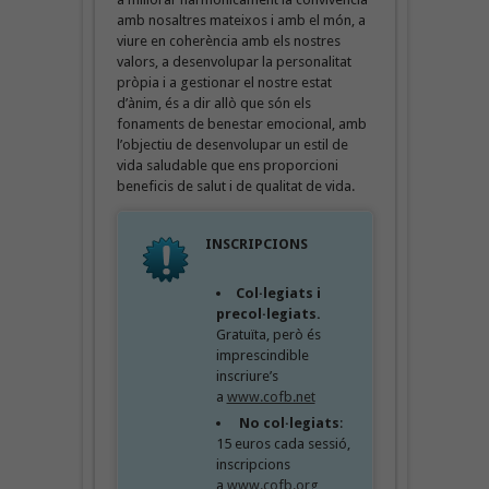
amb nosaltres mateixos i amb el món, a
viure en coherència amb els nostres
valors, a desenvolupar la personalitat
pròpia i a gestionar el nostre estat
d’ànim, és a dir allò que són els
fonaments de benestar emocional, amb
l’objectiu de desenvolupar un estil de
vida saludable que ens proporcioni
beneficis de salut i de qualitat de vida.
INSCRIPCIONS
Col·legiats i
precol·legiats.
Gratuïta, però és
imprescindible
inscriure’s
a
www.cofb.net
No col·legiats
:
15 euros cada sessió,
inscripcions
a
www.cofb.org