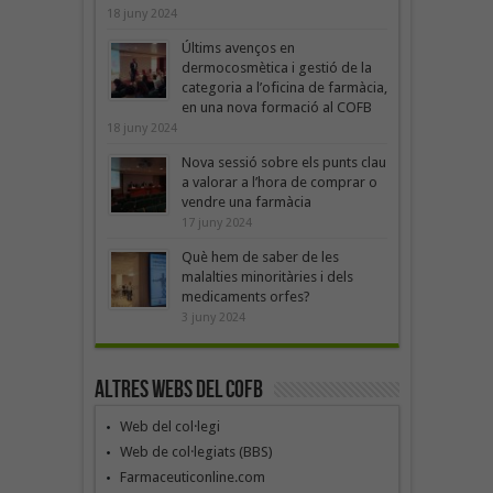
18 juny 2024
Últims avenços en
dermocosmètica i gestió de la
categoria a l’oficina de farmàcia,
en una nova formació al COFB
18 juny 2024
Nova sessió sobre els punts clau
a valorar a l’hora de comprar o
vendre una farmàcia
17 juny 2024
Què hem de saber de les
malalties minoritàries i dels
medicaments orfes?
3 juny 2024
Altres webs del COFB
Web del col·legi
Web de col·legiats (BBS)
Farmaceuticonline.com