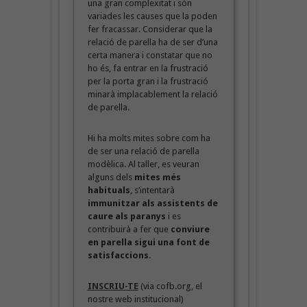
una gran complexitat i són
variades les causes que la poden
fer fracassar. Considerar que la
relació de parella ha de ser d’una
certa manera i constatar que no
ho és, fa entrar en la frustració
per la porta gran i la frustració
minarà implacablement la relació
de parella.
Hi ha molts mites sobre com ha
de ser una relació de parella
modèlica. Al taller, es veuran
alguns dels
mites més
habituals
, s’intentarà
immunitzar als assistents de
caure als paranys
i es
contribuirà a fer que
conviure
en parella sigui una font de
satisfaccions
.
INSCRIU-TE
(via cofb.org, el
nostre web institucional)