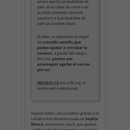
encara que les probabilitats de
patir un accident de cotxe o un
accident domèstic són molt
superiors a la probabilitat de
patir un accident d’avió.
Al taller, es repassarà un seguit
de
consells senzills que
poden ajudar a retrobar la
serenor
, a gaudir del viatge i,
fins i tot,
pautes per
aconseguir agafar el son en
ple vol
.
INSCRIU-TE
(via cofb.org, el
nostre web institucional)
Aquests tallers són possibles gràcies a la
col·laboració desinteressada de
Sophia
Blasco
, assessora i
coach
, que ajudarà
a millorar harmònicament la convivència