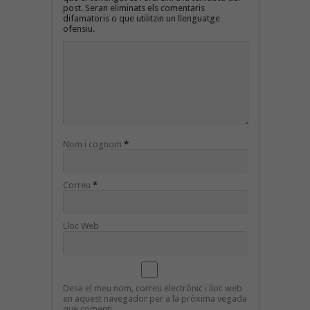
post. Seran eliminats els comentaris
difamatoris o que utilitzin un llenguatge
ofensiu.
Nom i cognom
*
Correu
*
Lloc Web
Desa el meu nom, correu electrònic i lloc web
en aquest navegador per a la pròxima vegada
que comenti.