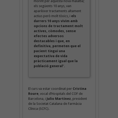
morint per aquesta nova malaltia;
els següents 10 anys, van
aparèixer tractaments altament
actius però molt tòxics, i
els
darrers 10 anys vivim amb
opcions de tractament molt
actives, còmodes, sense
efectes adversos
destacables i que, en
definitiva, permeten que el
pacient tingui una
expectativa de vida
pràcticament igual que la
població general
”.
El curs va estar coordinat per
Cristina
Roure
, vocal d’Hospitals del COF de
Barcelona, i
Julio Martínez
, president
de la Societat Catalana de Farmàcia
Clínica (SCFC).