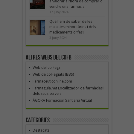
a valorar a l’hora de comprar o
vendre una farmàcia
17 juny 2024
Què hem de saber de les
malalties minoritàries i dels
medicaments orfes?
3 juny 2024
Altres webs del COFB
Web del col·legi
Web de col·legiats (BBS)
Farmaceuticonline.com
Farmaguia.net Localitzador de farmàcies i
dels seus serveis
ÁGORA Formación Santiaria Virtual
Categories
Destacats