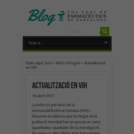
Estàs aquí:
Inici
>
Món col·legial
>
Actualització
en VIH
Actualització en VIH
10 abril 2017
La infecció pel virus de la
immunodeficiència humana (VIH) i
l’enorme incidència que ha tingut en la
població mundial han propiciat un canvi
quantitatiu i qualitatiu de la investigació.
Els avenços dels últims anys han permès