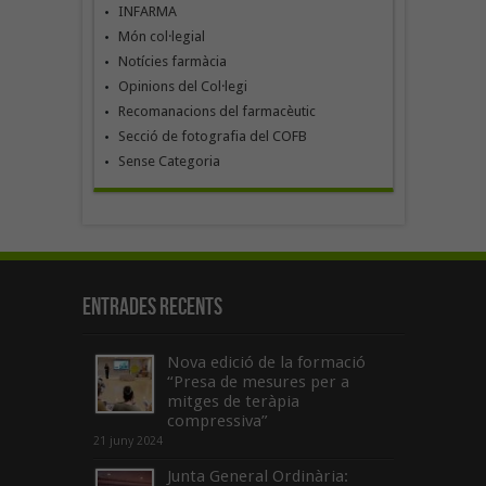
INFARMA
Món col·legial
Notícies farmàcia
Opinions del Col·legi
Recomanacions del farmacèutic
Secció de fotografia del COFB
Sense Categoria
Entrades recents
Nova edició de la formació
“Presa de mesures per a
mitges de teràpia
compressiva”
21 juny 2024
Junta General Ordinària: