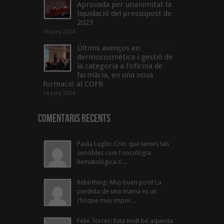
Aprovada per unanimitat la
liquidació del pressupost de
2023
18 juny 2024
Últims avenços en
dermocosmètica i gestió de
la categoria a l’oficina de
farmàcia, en una nova
formació al COFB
18 juny 2024
Comentaris Recents
Paula Luglin: Crec que temes tan
sensibles com l'oncologia
hematològica s'...
Rebirthing: Muy buen post! La
perdida de una mama es un
choque muy impor...
Felix Torres: Esta molt bé aquesta