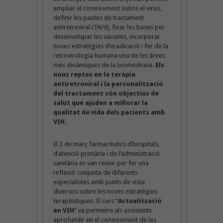
ampliar el coneixement sobre el virus,
definir les pautes de tractament
antiretroviral (TArV), fixar les bases per
desenvolupar les vacunes, incorporar
noves estratègies d’eradicació i fer de la
retrovirologia humana una de les àrees
més dinàmiques de la biomedicina.
Els
nous reptes en la teràpia
antiretroviral i la personalització
del tractament són objectius de
salut que ajuden a millorar la
qualitat de vida dels pacients amb
VIH.
El 2 de març farmacèutics d’hospitals,
d’atenció primària i de l’administració
sanitària es van reunir per fer una
reflexió conjunta de diferents
especialistes amb punts de vista
diversos sobre les noves estratègies
terapèutiques. El curs “
Actualització
en VIH
” va permetre als assistents
aprofundir en el coneixement de les