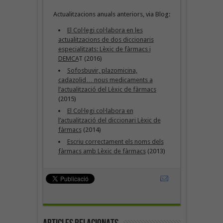
Actualitzacions anuals anteriors, via Blog:
El Col·legi col·labora en les
actualitzacions de dos diccionaris
especialitzats: Lèxic de fàrmacs i
DEMCA
T (2016)
Sofosbuvir, plazomicina,
cadazolid… nous medicaments a
l’actualització del Lèxic de fàrmacs
(2015)
El Col·legi col·labora en
l’actualització del diccionari Lèxic de
fàrmacs
(2014)
Escriu correctament els noms dels
fàrmacs amb Lèxic de fàrmacs
(2013)