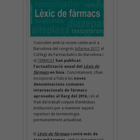
Coincidint amb la recent celebració a
Barcelona del congrés
Infarma 2017
, el
Col·legi de Farmacèutics de Barcelona i
el
TERMCAT
han
publicat
l’actualització anual del
Lèxic de
fàrmacs
en línia.
Concretament, s’han
incorporat a l’obra les
noves
denominacions comunes
internacionals de fàrmacs
aprovades al llarg del 2016
, i és el
fruit del treball conjunt d’ambdues
institucions per a mantenir aquest
repertori de terminologia
permanentment actualitzat.
El
Lèxic de fàrmacs
conté més de
tres mil termes
, amb la denominació