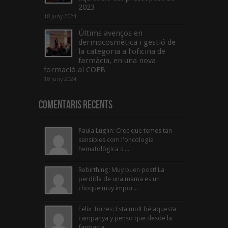
2023
18 juny 2024
Últims avenços en
dermocosmètica i gestió de
la categoria a l’oficina de
farmàcia, en una nova
formació al COFB
18 juny 2024
Comentaris Recents
Paula Luglin: Crec que temes tan
sensibles com l'oncologia
hematològica s'...
Rebirthing: Muy buen post! La
perdida de una mama es un
choque muy impor...
Felix Torres: Esta molt bé aquesta
campanya y penso que desde la
farmacia...