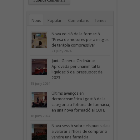
Nous
Popular
Comentaris
Temes
Nova edició de la formació
“Presa de mesures per a mitges
de teràpia compressiva”
21 juny 2024
Junta General Ordinària:
Aprovada per unanimitat la
liquidació del pressupost de
2023
18 juny 2024
Últims avenços en
dermocosmètica i gestió de la
categoria a l’oficina de farmàcia,
en una nova formació al COFB
18 juny 2024
Nova sessió sobre els punts clau
a valorar a l’hora de comprar o
vendre una farmàcia