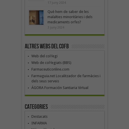
17 juny 2024
Què hem de saber de les
malalties minoritàries i dels
medicaments orfes?
3 juny 2024
Altres webs del COFB
Web del col·legi
Web de col·legiats (BBS)
Farmaceuticonline.com
Farmaguia.net Localitzador de farmàcies i
dels seus serveis
ÁGORA Formación Santiaria Virtual
Categories
Destacats
INFARMA