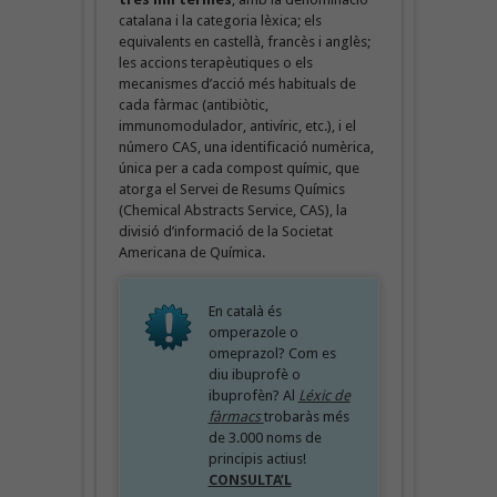
catalana i la categoria lèxica; els
equivalents en castellà, francès i anglès;
les accions terapèutiques o els
mecanismes d’acció més habituals de
cada fàrmac (antibiòtic,
immunomodulador, antivíric, etc.), i el
número CAS, una identificació numèrica,
única per a cada compost químic, que
atorga el Servei de Resums Químics
(Chemical Abstracts Service, CAS), la
divisió d’informació de la Societat
Americana de Química.
En català és
omperazole o
omeprazol? Com es
diu ibuprofè o
ibuprofèn? Al
Léxic de
fàrmacs
trobaràs més
de 3.000 noms de
principis actius!
CONSULTA’L