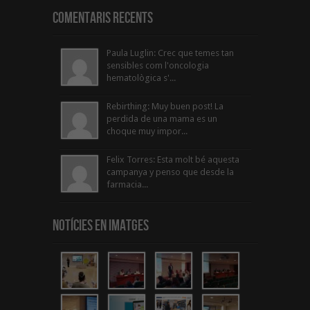
Comentaris Recents
Paula Luglin: Crec que temes tan
sensibles com l'oncologia
hematològica s'...
Rebirthing: Muy buen post! La
perdida de una mama es un
choque muy impor...
Felix Torres: Esta molt bé aquesta
campanya y penso que desde la
farmacia...
Notícies en Imatges