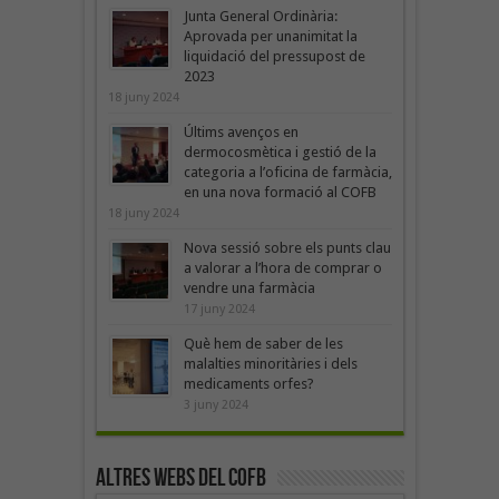
Junta General Ordinària:
Aprovada per unanimitat la
liquidació del pressupost de
2023
18 juny 2024
Últims avenços en
dermocosmètica i gestió de la
categoria a l’oficina de farmàcia,
en una nova formació al COFB
18 juny 2024
Nova sessió sobre els punts clau
a valorar a l’hora de comprar o
vendre una farmàcia
17 juny 2024
Què hem de saber de les
malalties minoritàries i dels
medicaments orfes?
3 juny 2024
Altres webs del COFB