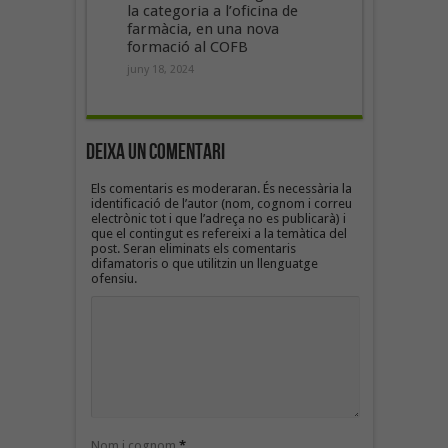
la categoria a l’oficina de
farmàcia, en una nova
formació al COFB
juny 18, 2024
Deixa un Comentari
Els comentaris es moderaran. És necessària la
identificació de l’autor (nom, cognom i correu
electrònic tot i que l’adreça no es publicarà) i
que el contingut es refereixi a la temàtica del
post. Seran eliminats els comentaris
difamatoris o que utilitzin un llenguatge
ofensiu.
Nom i cognom
*