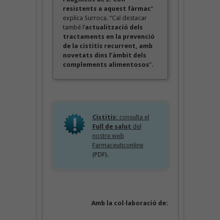
resistents a aquest fàrmac
”
explica Surroca. “Cal destacar
també l’
actualització dels
tractaments en la prevenció
de la cistitis recurrent, amb
novetats dins l’àmbit dels
complements alimentosos
”.
Cistitis:
consulta el
Full de salut
del
nostre web
Farmaceuticonline
(PDF).
Amb la col·laboració de: