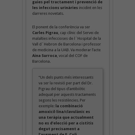
guies pel tractament i prevenció de
les infeccions urinàries
incidint en les
darreres novetats.
El ponent de la conferència va ser
Carles Pigrau
, cap clínic del Servei de
malalties infeccioses de l´Hospital de la
Vall d´Hebron de Barcelona i professor
de medicina a la UAB. Va moderar l’acte
Aina Surroca
, vocal del COF de
Barcelona.
“Un dels punts més interessants
va ser la revisió per part del Dr.
Pigrau del tipus d’antibiòtic
adequat per aquests tractaments
segons les resistències. Per
exemple:
la combinació
amoxicil·lina/clavulànic es
una teràpia que actualment
no es d’elecció per a cistitis
degut precisament a
l’augment de E. Coli