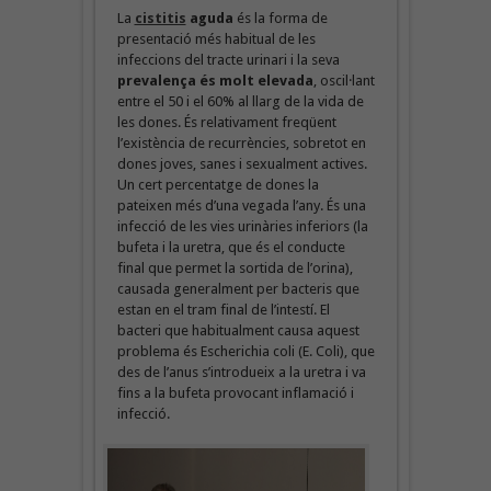
La
cistitis
aguda
és la forma de
presentació més habitual de les
infeccions del tracte urinari i la seva
prevalença és molt elevada
, oscil·lant
entre el 50 i el 60% al llarg de la vida de
les dones. És relativament freqüent
l’existència de recurrències, sobretot en
dones joves, sanes i sexualment actives.
Un cert percentatge de dones la
pateixen més d’una vegada l’any. És una
infecció de les vies urinàries inferiors (la
bufeta i la uretra, que és el conducte
final que permet la sortida de l’orina),
causada generalment per bacteris que
estan en el tram final de l’intestí. El
bacteri que habitualment causa aquest
problema és Escherichia coli (E. Coli), que
des de l’anus s’introdueix a la uretra i va
fins a la bufeta provocant inflamació i
infecció.