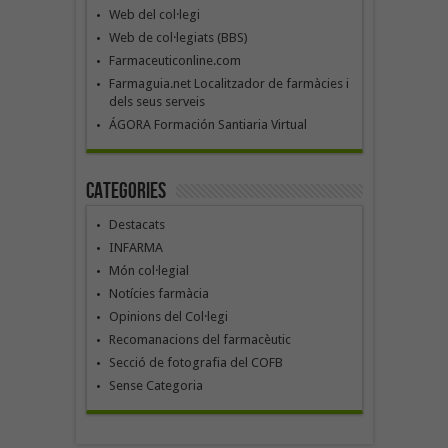
Web del col·legi
Web de col·legiats (BBS)
Farmaceuticonline.com
Farmaguia.net Localitzador de farmàcies i
dels seus serveis
ÁGORA Formación Santiaria Virtual
Categories
Destacats
INFARMA
Món col·legial
Notícies farmàcia
Opinions del Col·legi
Recomanacions del farmacèutic
Secció de fotografia del COFB
Sense Categoria