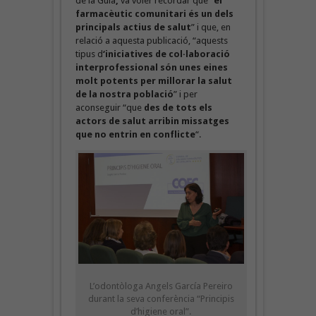
de la Guia
,
va voler recordar que “
el
farmacèutic comunitari és un dels
principals actius de salut
” i que, en
relació a aquesta publicació, “aquests
tipus d
‘iniciatives de col·laboració
interprofessional són unes eines
molt potents per millorar la salut
de la nostra població
” i per
aconseguir “que
des de tots els
actors de salut arribin missatges
que no entrin en conflicte
“.
L’odontòloga Angels García Pereiro
durant la seva conferència “Principis
d’higiene oral”.