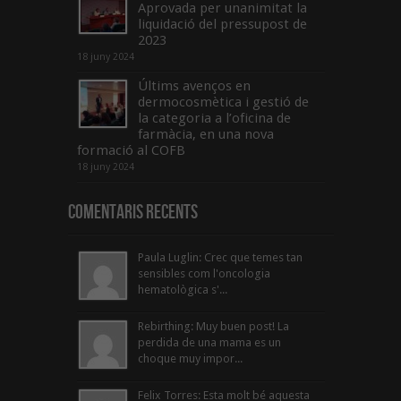
Aprovada per unanimitat la
liquidació del pressupost de
2023
18 juny 2024
Últims avenços en
dermocosmètica i gestió de
la categoria a l’oficina de
farmàcia, en una nova
formació al COFB
18 juny 2024
Comentaris Recents
Paula Luglin: Crec que temes tan
sensibles com l'oncologia
hematològica s'...
Rebirthing: Muy buen post! La
perdida de una mama es un
choque muy impor...
Felix Torres: Esta molt bé aquesta