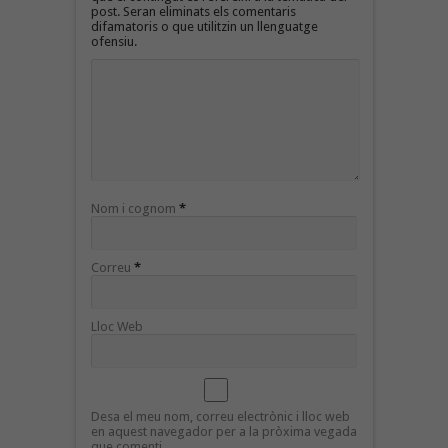
post. Seran eliminats els comentaris
difamatoris o que utilitzin un llenguatge
ofensiu.
Nom i cognom
*
Correu
*
Lloc Web
Desa el meu nom, correu electrònic i lloc web
en aquest navegador per a la pròxima vegada
que comenti.