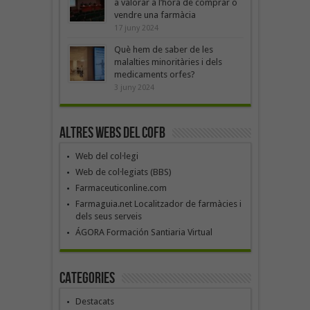
a valorar a l’hora de comprar o
vendre una farmàcia
17 juny 2024
Què hem de saber de les
malalties minoritàries i dels
medicaments orfes?
3 juny 2024
Altres webs del COFB
Web del col·legi
Web de col·legiats (BBS)
Farmaceuticonline.com
Farmaguia.net Localitzador de farmàcies i
dels seus serveis
ÁGORA Formación Santiaria Virtual
Categories
Destacats