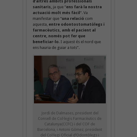
d’altres àmbits professionals
sanitaris,
ja que “
ens farà la nostra
actuació molt més fàcil
“. Va
manifestar que “
una relació
com
aquesta,
entre odontostomatòlegs i
farmacèutics, amb el pacient al
centre, només pot fer que
beneficiar-lo
. I aquest és el nord que
ens hauria de guiar a tots”.
Jordi de Dalmases, president del
Consell de Col·legis Farmacèutics de
Catalunya(CCFC) i del COF de
Barcelona, i Antoni Gómez, president
del Col·legi Oficial d’Odontòlegs i