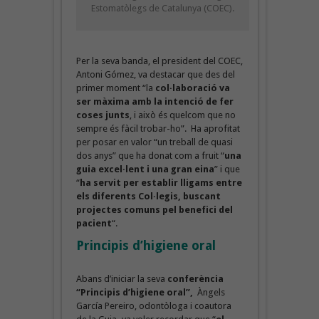
Estomatòlegs de Catalunya (COEC).
Per la seva banda, el president del COEC,
Antoni Gómez, va destacar que des del
primer moment “la
col·laboració va
ser màxima amb la intenció de fer
coses junts
, i això és quelcom que no
sempre és fàcil trobar-ho”. Ha aprofitat
per posar en valor “un treball de quasi
dos anys” que ha donat com a fruit “
una
guia excel·lent i una gran eina
” i que
“
ha servit per establir lligams entre
els diferents Col·legis, buscant
projectes comuns pel benefici del
pacient
“.
Principis d’higiene oral
Abans d’iniciar la seva
conferència
“Principis d’higiene oral”,
Àngels
García Pereiro, odontòloga i coautora