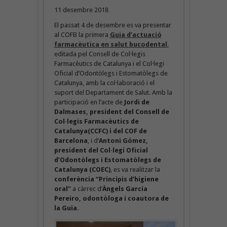
11 desembre 2018
El passat 4 de desembre es va presentar
al COFB la primera
Guia d’actuació
farmacèutica en salut bucodental
,
editada pel Consell de Col·legis
Farmacèutics de Catalunya i el Col·legi
Oficial d’Odontòlegs i Estomatòlegs de
Catalunya, amb la col·laboració i el
suport del Departament de Salut. Amb la
participació en l’acte de
Jordi de
Dalmases, president del Consell de
Col·legis Farmacèutics de
Catalunya(CCFC) i del COF de
Barcelona
, i d’
Antoni Gómez,
president del Col·legi Oficial
d’Odontòlegs i Estomatòlegs de
Catalunya (COEC)
, es va realitzar la
conferència “Principis d’higiene
oral”
a càrrec d’
Àngels García
Pereiro, odontòloga i coautora de
la Guia
.