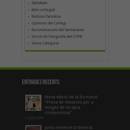
INFARMA
Món col·legial
Notícies farmàcia
Opinions del Col·legi
Recomanacions del farmacèutic
Secció de fotografia del COFB
Sense Categoria
Entrades recents
Nova edició de la formació
“Presa de mesures per a
mitges de teràpia
compressiva”
21 juny 2024
Junta General Ordinària: