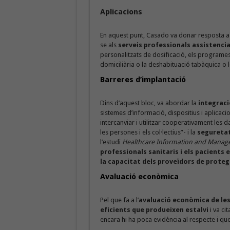
Aplicacions
En aquest punt, Casado va donar resposta a 
se als
serveis professionals assistencia
personalitzats de dosificació, els programes 
domiciliària o la deshabituació tabàquica o 
Barreres d’implantació
Dins d’aquest bloc, va abordar la
integraci
sistemes d’informació, dispositius i aplicac
intercanviar i utilitzar cooperativament les 
les persones i els col·lectius”- i la
seguretat
l’estudi
Healthcare Information and Manag
professionals sanitaris i els pacient
la capacitat dels proveïdors de protegi
Avaluació econòmica
Pel que fa a l’
avaluació econòmica de le
eficients que produeixen estalvi
i va ci
encara hi ha poca evidència al respecte i qu