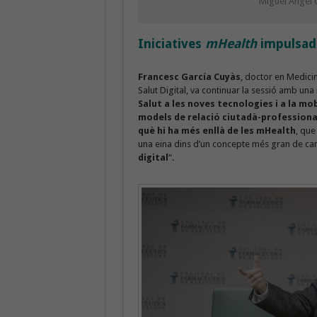
Miguel Angel 
Iniciatives
mHealth
impulsad
Francesc García Cuyàs
, doctor en Medicin
Salut Digital, va continuar la sessió amb una 
Salut a les noves tecnologies i a la mob
models de relació ciutadà-professiona
què hi ha més enllà de les mHealth
, que
una eina dins d’un concepte més gran de ca
digital
“.