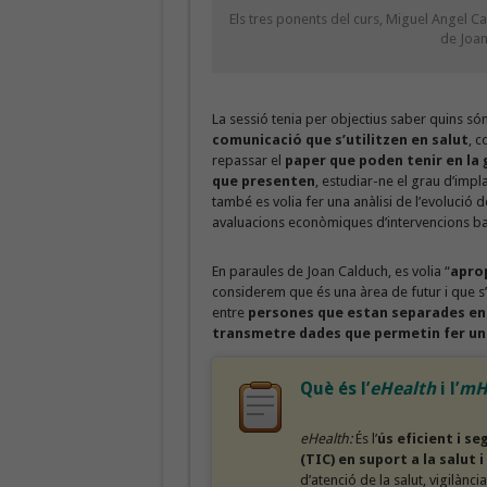
Els tres ponents del curs, Miguel Angel 
de Joan
La sessió tenia per objectius saber quins só
comunicació que s’utilitzen en salut
, c
repassar el
paper que poden tenir en la 
que presenten
, estudiar-ne el grau d’impl
també es volia fer una anàlisi de l’evolució 
avaluacions econòmiques d’intervencions ba
En paraules de Joan Calduch, es volia “
aprop
considerem que és una àrea de futur i que s’a
entre
persones que estan separades en 
transmetre dades que permetin fer un 
Què és l’
eHealth
i l’
mH
eHealth:
És l’
ús eficient i s
(TIC) en suport a la salut 
d’atenció de la salut, vigilànci