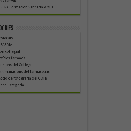
us serveis
ORA Formación Santiaria Virtual
gories
stacats
NFARMA
n col·legial
tícies farmàcia
inions del Col·legi
ecomanacions del farmacèutic
cció de fotografia del COFB
ense Categoria