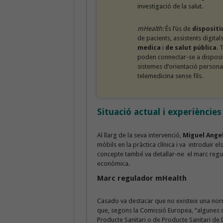
investigació de la salut.
mHealth:
És l’ús de
dispositi
de pacients, assistents digital
medica
i
de salut pública
. 
poden connectar-se a dispositi
sistemes d’orientació personal
telemedicina sense fils.
Situació actual i experièncie
Al llarg de la seva intervenció,
Miguel Ange
mòbils en la pràctica clínica i va introduir e
concepte també va detallar-ne el marc regulad
econòmica.
Marc regulador mHealth
Casado va destacar que no existeix una norm
que, segons la Comissió Europea, “algunes d
Producte Sanitari o de Producte Sanitari de D