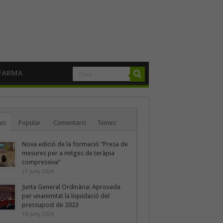
FARMA
us
Popular
Comentaris
Temes
Nova edició de la formació “Presa de
mesures per a mitges de teràpia
compressiva”
21 juny 2024
Junta General Ordinària: Aprovada
per unanimitat la liquidació del
pressupost de 2023
18 juny 2024