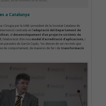
Casado, en un moment de la sessió.
es a Catalunya
a i Cirugia per la UAB i president de la Societat Catalana de
intervenció centrada en l’
adaptació del Departament de
ilitat
, el
desenvolupament d’un projecte sistèmic de
l
, l’elaboració d’un nou
model d’acreditació d’aplicacions
, i
 en paraules de García Cuyàs, “no deixen de ser res més que
nvi de comportament, de maneres de fer i de
transformació