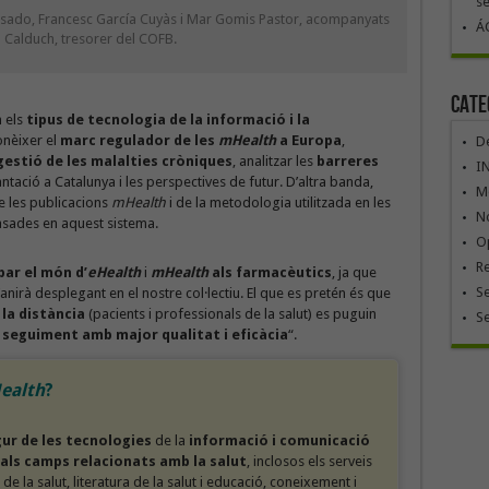
se
Casado, Francesc García Cuyàs i Mar Gomis Pastor, acompanyats
ÁG
 Calduch, tresorer del COFB.
Cate
n els
tipus de tecnologia de la informació i la
onèixer el
marc regulador de les
mHealth
a Europa
,
De
gestió de les malalties cròniques
, analitzar les
barreres
I
antació a Catalunya i les perspectives de futur. D’altra banda,
Mó
de les publicacions
mHealth
i de la metodologia utilitzada en les
No
sades en aquest sistema.
Op
R
ar el món d’
eHealth
i
mHealth
als farmacèutics
, ja que
Se
nirà desplegant en el nostre col·lectiu. El que es pretén és que
la distància
(pacients i professionals de la salut) es puguin
S
seguiment amb major qualitat i eficàcia
“.
ealth
?
egur de les tecnologies
de la
informació i comunicació
i als camps relacionats amb la salut
, inclosos els serveis
a de la salut, literatura de la salut i educació, coneixement i