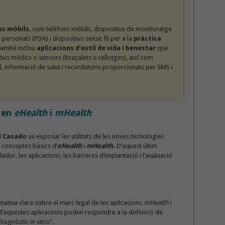
us mòbils
, com telèfons mòbils, dispositius de monitoratge
s personals (PDA) i dispositius sense fil
per a la
pràctica
També inclou
aplicacions d’estil de vida i benestar
que
us mèdics o sensors (braçalets o rellotges), així com
, informació de salut i recordatoris proporcionats per SMS i
s en
eHealth
i
mHealth
l Casado
va
exposar les utilitats de les noves tecnologies
ls conceptes bàsics d’
eHealth
i
mHealth.
D’aquest últim
or, les aplicacions, les barreres d’implantació i l’avaluació
ativa clara sobre el marc legal de les aplicacions
mHealth
i
’aquestes aplicacions poden respondre a la definició de
iagnòstic in vitro”.