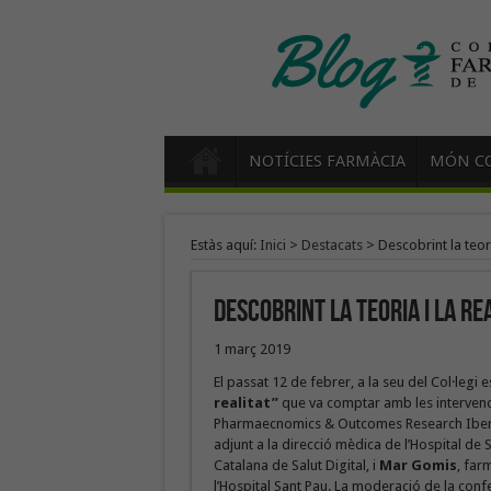
NOTÍCIES FARMÀCIA
MÓN CO
Estàs aquí:
Inici
>
Destacats
>
Descobrint la teori
Descobrint la teoria i la re
1 març 2019
El passat 12 de febrer, a la seu del Col·legi 
realitat”
que
va comptar amb les interven
Pharmaecnomics & Outcomes Research Iber
adjunt a la direcció mèdica de l’Hospital de 
Catalana de Salut Digital, i
Mar Gomis
, far
l’Hospital Sant Pau. La moderació de la conf