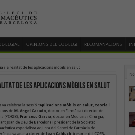
L·LEGIAL
OPINIONS DEL COL·LEGI
RECOMANACIONS
IN
a i la realitat de les aplicacions mòbils en salut
No
alitat de les aplicacions mòbils en salut
es va celebrar la sessió
“Aplicacions mòbils en salut, teoria i
cions de
M. Angel Casado
, doctor en Farmàcia i director de
ia (PORIB);
Francesc García
, doctor en Medicina i Cirurgia,
Sant Joan de Déu de Barcelona i president de la Societat
macèutica especialista adjunta del Servei de Farmàcia de
erència va anar a càrrec de
Joan Calduch
, tresorer del COFB.