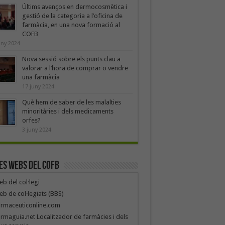
Últims avenços en dermocosmètica i
gestió de la categoria a l’oficina de
farmàcia, en una nova formació al
COFB
uny 2024
Nova sessió sobre els punts clau a
valorar a l’hora de comprar o vendre
una farmàcia
17 juny 2024
Què hem de saber de les malalties
minoritàries i dels medicaments
orfes?
3 juny 2024
es webs del COFB
b del col·legi
b de col·legiats (BBS)
armaceuticonline.com
rmaguia.net Localitzador de farmàcies i dels