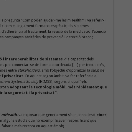
la pregunta “Com poden ajudar-me les mHealth?” i va referir-
ls
com el seguiment farmacoterapèutic, els sistemes
d’adherència al tractament, la revisió de la medicació, l’atenció
les campanyes sanitàries de prevenció i detecció precoç.
ó i interoperabilitat de sistemes
-“la capacitat dels
ions per connectar-se de forma coordinada […] per tenir accés,
dades entre
stakeholders
, amb l’objectiu d’optimitzar la salut de
 i privacitat.
En aquest segon àmbit, va fer referència a
ement Systems Society
(HIMSS), segons el qual
“els
s estan adoptant la tecnologia mòbil més ràpidament que
r la seguretat i la privacitat”
.
s
mHealth
,
va exposar que generalment s’han considerat
eines
tar alguns estudis que ho exemplificaven (especificant que
e faltaria més recerca en aquest àmbit).