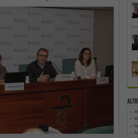
18 j
Altr
We
We
F
Fa