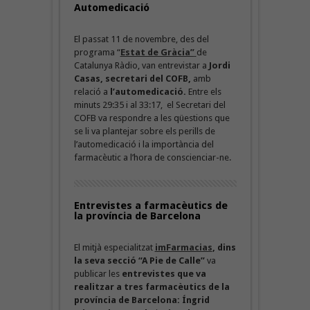
Automedicació
El passat 11 de novembre, des del
programa “
Estat de Gràcia”
de
Catalunya Ràdio, van entrevistar a
Jordi
Casas, secretari del
COFB,
amb
relació a
l’automedicació.
Entre els
minuts 29:35 i al 33:17, el Secretari del
COFB va respondre a les qüestions que
se li va plantejar sobre els perills de
l’automedicació i la importància del
farmacèutic a l’hora de conscienciar-ne.
Entrevistes a farmacèutics de
la província de Barcelona
El mitjà especialitzat
imFarmacias
, dins
la seva secció “A Pie de Calle”
va
publicar les
entrevistes que va
realitzar a tres farmacèutics de la
província de Barcelona:
Íngrid