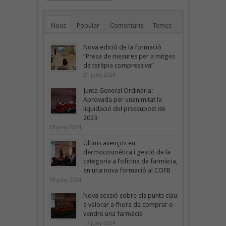
Nous
Popular
Comentaris
Temes
Nova edició de la formació
“Presa de mesures per a mitges
de teràpia compressiva”
21 juny 2024
Junta General Ordinària:
Aprovada per unanimitat la
liquidació del pressupost de
2023
18 juny 2024
Últims avenços en
dermocosmètica i gestió de la
categoria a l’oficina de farmàcia,
en una nova formació al COFB
18 juny 2024
Nova sessió sobre els punts clau
a valorar a l’hora de comprar o
vendre una farmàcia
17 juny 2024