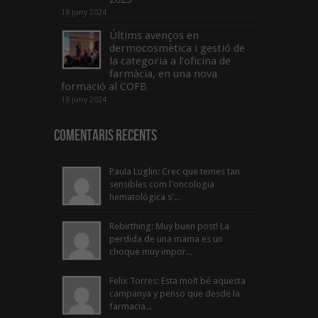
18 juny 2024
Últims avenços en
dermocosmètica i gestió de
la categoria a l’oficina de
farmàcia, en una nova
formació al COFB
18 juny 2024
Comentaris Recents
Paula Luglin: Crec que temes tan
sensibles com l'oncologia
hematològica s'...
Rebirthing: Muy buen post! La
perdida de una mama es un
choque muy impor...
Felix Torres: Esta molt bé aquesta
campanya y penso que desde la
farmacia...