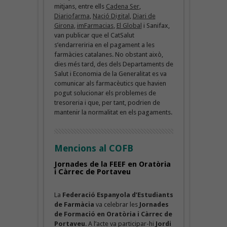
mitjans, entre ells
Cadena Ser
,
Diariofarma
,
Nació Digital
,
Diari de
Girona
,
imFarmacias
,
El Global
i Sanifax,
van publicar que el CatSalut
s’endarreriria en el pagament a les
farmàcies catalanes. No obstant això,
dies més tard, des dels Departaments de
Salut i Economia de la Generalitat es va
comunicar als farmacèutics que havien
pogut solucionar els problemes de
tresoreria i que, per tant, podrien de
mantenir la normalitat en els pagaments.
Mencions al COFB
Jornades de la FEEF en Oratòria
i Càrrec de Portaveu
La
Federació Espanyola d’Estudiants
de Farmàcia
va celebrar les
Jornades
de Formació en Oratòria i Càrrec de
Portaveu
. A l’acte va participar-hi
Jordi