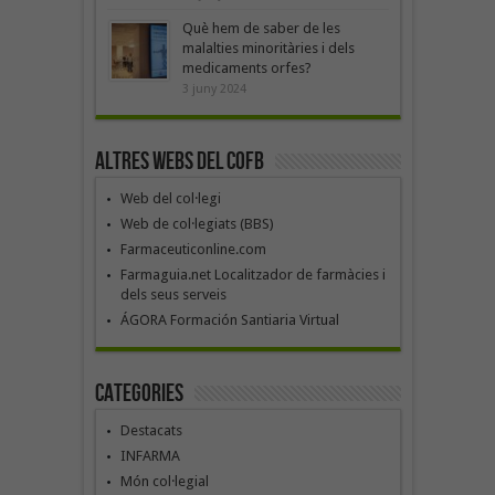
Què hem de saber de les
malalties minoritàries i dels
medicaments orfes?
3 juny 2024
Altres webs del COFB
Web del col·legi
Web de col·legiats (BBS)
Farmaceuticonline.com
Farmaguia.net Localitzador de farmàcies i
dels seus serveis
ÁGORA Formación Santiaria Virtual
Categories
Destacats
INFARMA
Món col·legial