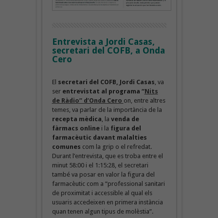
Entrevista a Jordi Casas,
secretari del COFB, a Onda
Cero
El
secretari del COFB, Jordi Casas
, va
ser
entrevistat al programa “
Nits
de Ràdio” d’Onda Cero
on, entre altres
temes, va parlar de la importància de la
recepta mèdica
, la
venda de
fàrmacs online
i la
figura del
farmacèutic
davant malalties
comunes
com la grip o el refredat.
Durant l’entrevista, que es troba entre el
minut 58:00 i el 1:15:28, el secretari
també va posar en valor la figura del
farmacèutic com a “professional sanitari
de proximitat i accessible al qual els
usuaris accedeixen en primera instància
quan tenen algun tipus de molèstia”.