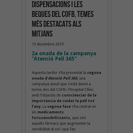
dispensacions i les
beques del COFB, temes
més destacats als
mitjans
13 desembre 2019
2a onada de la campanya
“Atenció Pell 365”
Aquesta tardor s’ha presentat la
segona
onada d’
Atenció Pell 365,
una
campanya anual que s’està duent a
terme des del COFB i l’Hospital Clínic
amb l’objectiu de
conscienciar de la
importància de cuidar la pell tot
l’any
. La
segona fase
s’ha centrat en
els
medicaments
fotosensibilitzants,
que són
aquells fàrmacs que augmenten la
sensibilitat al sol i que fan