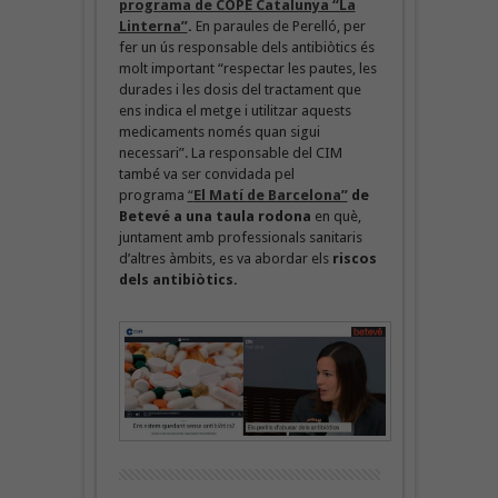
programa de COPE Catalunya “La
Linterna”
.
En paraules de Perelló, per
fer un ús responsable dels antibiòtics és
molt important “respectar les pautes, les
durades i les dosis del tractament que
ens indica el metge i utilitzar aquests
medicaments només quan sigui
necessari”. La responsable del CIM
també va ser convidada pel
programa
“
El Matí de Barcelona”
de
Betevé a una taula rodona
en què,
juntament amb professionals sanitaris
d’altres àmbits, es va abordar els
riscos
dels antibiòtics.