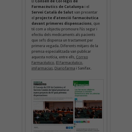
El
Consell de Col·legis de
Farmacèutics de Catalunya
i el
Servei Català de Salut
van presentar
el
projecte d’atenció farmacèutica
davant primeres dispensacions
, que
té com a objectiu promoure l’ús segur i
efectiu dels medicaments als pacients
que se’ls dispensa un tractament per
primera vegada. Diferents mitjans de la
premsa especialitzada van publicar
aquesta notícia, entre ells,
Correo
Farmacéutico
,
El Farmacéutico
,
imFarmacias
,
Diariofarma
i Sanifax.