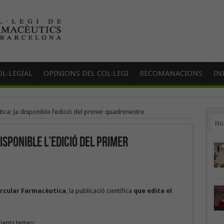
L·LEGIAL
OPINIONS DEL COL·LEGI
RECOMANACIONS
IN
ica: Ja disponible l’edició del primer quadrimestre
No
isponible l’edició del primer
ircular Farmacèutica
, la publicació científica
que edita el
üents temes: