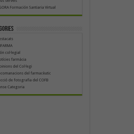
us serveis
ORA Formación Santiaria Virtual
gories
stacats
NFARMA
n col·legial
tícies farmàcia
inions del Col·legi
ecomanacions del farmacèutic
cció de fotografia del COFB
ense Categoria