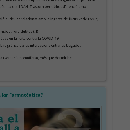
pèutica del TDAH, Trastorn per dèficit d’atenció amb
lació auricular relacionat amb la ingesta de fucus vesiculosus;
armàcia: fora dubtes (II)
iàtics en la lluita contra la COVID-19
ibliogràfica de les interaccions entre les begudes
(Withania Somnífera), més que dormir bé
cular Farmacèutica?