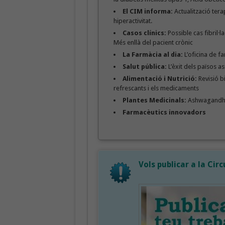
El CIM informa:
Actualització tera
hiperactivitat.
Casos clínics:
Possible cas fibril·
Més enllà del pacient crònic
La Farmàcia al dia:
L’oficina de f
Salut pública:
L’èxit dels països as
Alimentació i Nutrició:
Revisió b
refrescants i els medicaments
Plantes Medicinals:
Ashwagandha 
Farmacèutics innovadors
Vols publicar a la Cir