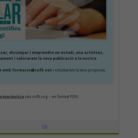
sar, dissenyar i emprendre un estudi, una activitat,
ament i valorarem la seva publicació a la nostra
a amb formacio@cofb.net
i estudiarem la teva proposta.
Farmacèutica
(via cofb.org – en format PDF)