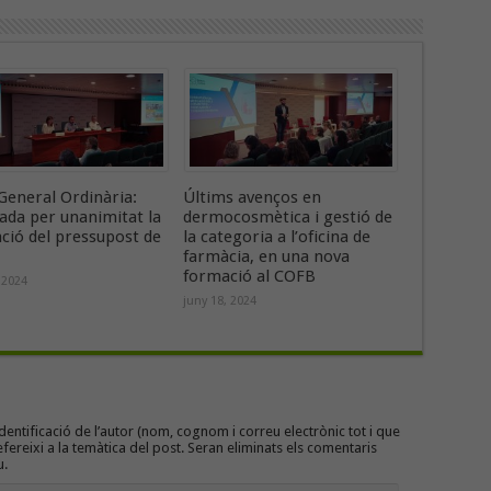
General Ordinària:
Últims avenços en
ada per unanimitat la
dermocosmètica i gestió de
ació del pressupost de
la categoria a l’oficina de
farmàcia, en una nova
formació al COFB
 2024
juny 18, 2024
entificació de l’autor (nom, cognom i correu electrònic tot i que
efereixi a la temàtica del post. Seran eliminats els comentaris
u.