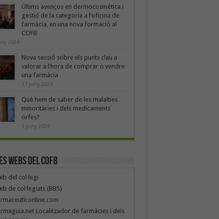
Últims avenços en dermocosmètica i
gestió de la categoria a l’oficina de
farmàcia, en una nova formació al
COFB
uny 2024
Nova sessió sobre els punts clau a
valorar a l’hora de comprar o vendre
una farmàcia
17 juny 2024
Què hem de saber de les malalties
minoritàries i dels medicaments
orfes?
3 juny 2024
es webs del COFB
b del col·legi
b de col·legiats (BBS)
armaceuticonline.com
rmaguia.net Localitzador de farmàcies i dels