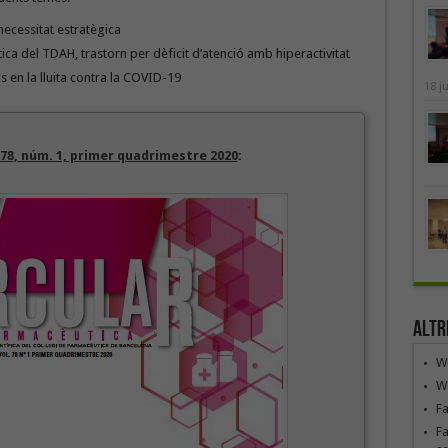
ecessitat estratègica
ica del TDAH, trastorn per dèficit d’atenció amb hiperactivitat
cs en la lluita contra la COVID-19
18 j
78, núm. 1, primer quadrimestre 2020
:
Altr
We
We
F
Fa