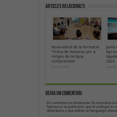
Articles Relacionats
Nova edició de la formació
Junta 
“Presa de mesures per a
Aprov
mitges de teràpia
liquid
compressiva”
2023
juny 21, 2024
juny 18,
Deixa un Comentari
Els comentaris es moderaran. És necessària la id
l’adreça no es publicarà) i que el contingut es r
difamatoris o que utilitzin un llenguatge ofensi