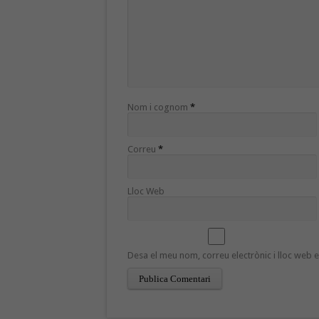
Nom i cognom
*
Correu
*
Lloc Web
Desa el meu nom, correu electrònic i lloc web