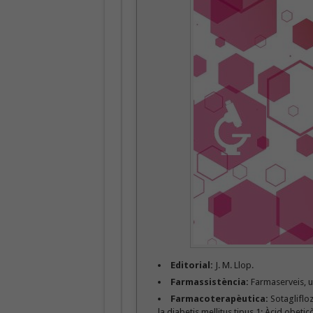
Editorial:
J. M. Llop.
Farmassistència:
Farmaserveis, u
Farmacoterapèutica:
Sotaglifloz
la diabetis mellitus tipus 1; Àcid obetic