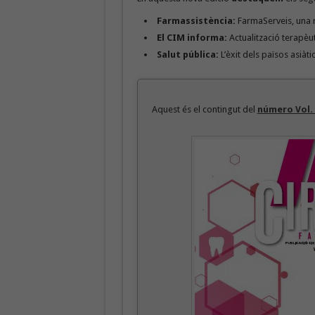
Farmassistència:
FarmaServeis, una n
El CIM informa:
Actualització terapèut
Salut pública:
L’èxit dels països asiàti
Aquest és el contingut del
número Vol. 