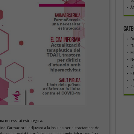
se
ÁG
Cate
De
I
Mó
No
Op
R
Se
S
na necessitat estratègica.
ina: Fàrmac oral adjuvant a la insulina per al tractament de
òlic, una novetat terapèutica en la colangitis biliar primària