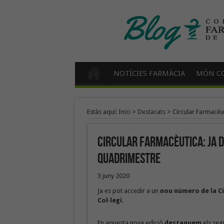
NOTÍCIES FARMÀCIA
MÓN CO
Estàs aquí:
Inici
>
Destacats
>
Circular Farmacèut
Circular Farmacèutica: Ja d
quadrimestre
3 juny 2020
Ja es pot accedir a un
nou número de la C
Col·legi
.
En aquesta nova edició
destaquem
els seg