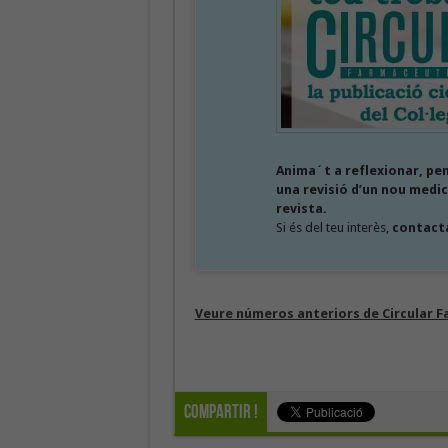
Anima´t a reflexionar, pen
una revisió d’un nou medic
revista.
Si és del teu interès,
contact
Veure números anteriors de Circular 
Compartir !