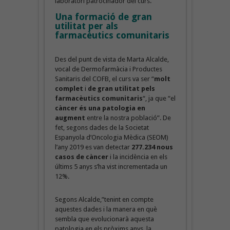
laboratori patrocinador del curs.
Una formació de gran
utilitat per als
farmacèutics comunitaris
Des del punt de vista de Marta Alcalde,
vocal de Dermofarmàcia i Productes
Sanitaris del COFB, el curs va ser “
molt
complet
i
de gran utilitat pels
farmacèutics comunitaris
“, ja que “el
càncer és una patologia en
augment
entre la nostra població”. De
fet, segons dades de la Societat
Espanyola d’Oncologia Mèdica (SEOM)
l’any 2019 es van detectar
277.234 nous
casos de càncer
i la incidència en els
últims 5 anys s’ha vist incrementada un
12%.
Segons Alcalde,”tenint en compte
aquestes dades i la manera en què
sembla que evolucionarà aquesta
patologia en els pròxims anys, la