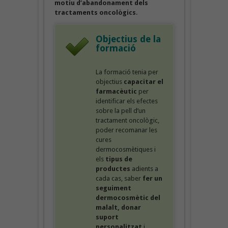
motiu d’abandonament dels
tractaments oncològics
.
Objectius de la
formació
La formació tenia per
objectius
capacitar el
farmacèutic
per
identificar els efectes
sobre la pell d’un
tractament oncològic,
poder recomanar les
cures
dermocosmètiques i
els
tipus de
productes
adients a
cada cas, saber
fer un
seguiment
dermocosmètic del
malalt,
donar
suport
personalitzat
i