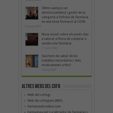
18 juny 2024
Últims avenços en
dermocosmètica i gestió de la
categoria a l’oficina de farmàcia,
en una nova formació al COFB
18 juny 2024
Nova sessió sobre els punts clau
a valorar a l’hora de comprar o
vendre una farmàcia
17 juny 2024
Què hem de saber de les
malalties minoritàries i dels
medicaments orfes?
3 juny 2024
Altres webs del COFB
Web del col·legi
Web de col·legiats (BBS)
Farmaceuticonline.com
Farmaguia.net Localitzador de farmàcies i