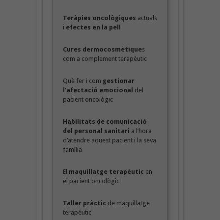
Teràpies oncològiques
actuals
i
efectes en la pell
Cures dermocosmètique
s
com a complement terapèutic
Què fer i com
gestionar
l’afectació emocional
del
pacient oncològic
Habilitats de comunicació
del personal sanitari
a l’hora
d’atendre aquest pacient i la seva
família
El
maquillatge terapèutic
en
el pacient oncològic
Taller pràctic
de maquillatge
terapèutic