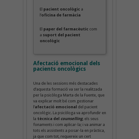
El
pacient oncològic
a
l’
oficina de farmàcia
El
paper del farmacèutic
com
a
suport del pacient
oncològic
Afectació emocional dels
pacients oncològics
Una de les sessions més destacades
d’aquesta formació va ser la realitzada
per la psicòloga Marta de la Fuente, que
va explicar molt bé com gestionar
l’
afectació emocional
del pacient
oncològic. La psicòloga va aprofundir en
la
tècnica del
counselling
,
els seus
fonaments i com aplicar-la; i va animar a
tots els assistents a posar-la en pràctica,
ja que com tot, requereix un cert