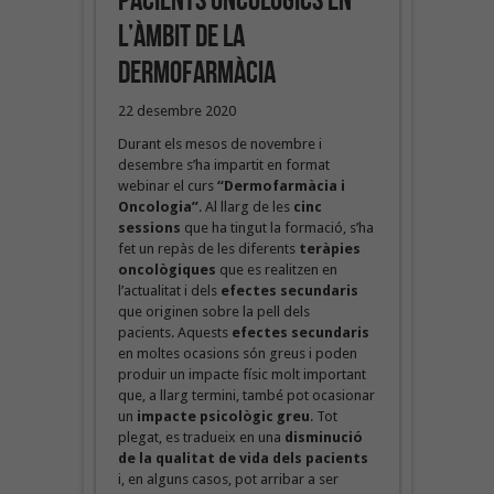
pacients oncològics en
l’àmbit de la
dermofarmàcia
22 desembre 2020
Durant els mesos de novembre i
desembre s’ha impartit en format
webinar el curs
“Dermofarmàcia i
Oncologia”
. Al llarg de les
cinc
sessions
que ha tingut la formació, s’ha
fet un repàs de les diferents
teràpies
oncològiques
que es realitzen en
l’actualitat i dels
efectes secundaris
que originen sobre la pell dels
pacients. Aquests
efectes secundaris
en moltes ocasions són greus i poden
produir un impacte físic molt important
que, a llarg termini, també pot ocasionar
un
impacte psicològic greu
. Tot
plegat, es tradueix en una
disminució
de la qualitat de vida dels pacients
i, en alguns casos, pot arribar a ser