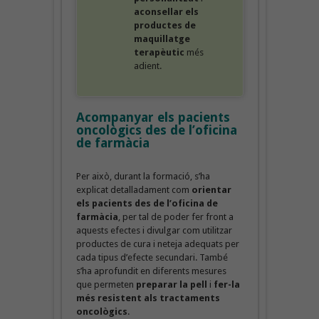
aconsellar els
productes de
maquillatge
terapèutic
més
adient.
Acompanyar els pacients
oncològics des de l’oficina
de farmàcia
Per això, durant la formació, s’ha
explicat detalladament com
orientar
els pacients des de l’oficina de
farmàcia
, per tal de poder fer front a
aquests efectes i divulgar com utilitzar
productes de cura i neteja adequats per
cada tipus d’efecte secundari. També
s’ha aprofundit en diferents mesures
que permeten
preparar la pell
i
fer-la
més resistent als tractaments
oncològics
.