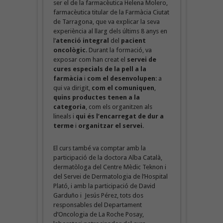
ser el de la farmacèutica Helena Molero,
farmacèutica titular de la Farmàcia Ciutat
de Tarragona, que va explicar la seva
experiència al llarg dels últims 8 anys en
l’
atenció integral
del
pacient
oncològic
. Durant la formació, va
exposar com han creat el
servei de
cures especials de la pell a la
farmàcia
i
com el desenvolupen
: a
qui va dirigit,
com el comuniquen
,
quins productes tenen a la
categoria
, com els organitzen als
lineals i
qui és l’encarregat de dur a
terme
i
organitzar el servei
.
El curs també va comptar amb la
participació de la doctora Alba Català,
dermatòloga del Centre Mèdic Teknon i
del Servei de Dermatologia de l’Hospital
Plató, i amb la participació de David
Garduño i Jesús Pérez, tots dos
responsables del Departament
d’Oncologia de La Roche Posay,