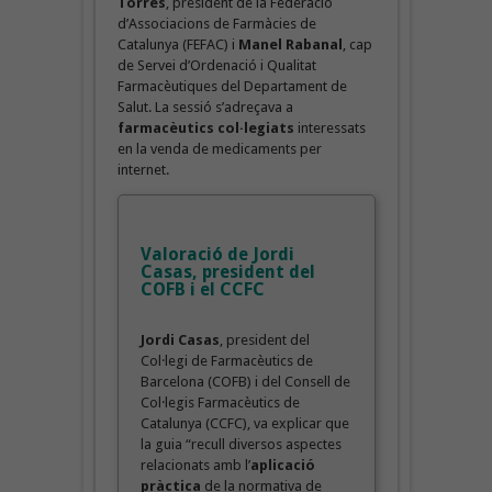
Torres
, president de la Federació
d’Associacions de Farmàcies de
Catalunya (FEFAC) i
Manel Rabanal
, cap
de Servei d’Ordenació i Qualitat
Farmacèutiques del Departament de
Salut. La sessió s’adreçava a
farmacèutics col·legiats
interessats
en la venda de medicaments per
internet.
Valoració de Jordi
Casas, president del
COFB i el CCFC
Jordi Casas
, president del
Col·legi de Farmacèutics de
Barcelona (COFB) i del Consell de
Col·legis Farmacèutics de
Catalunya (CCFC), va explicar que
la guia “recull diversos aspectes
relacionats amb l’
aplicació
pràctica
de la normativa de