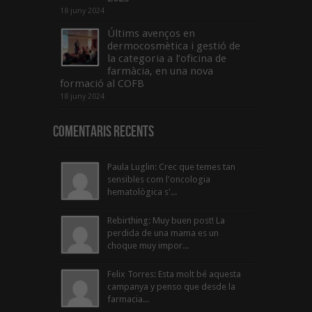
18 juny 2024
Últims avenços en
dermocosmètica i gestió de
la categoria a l’oficina de
farmàcia, en una nova
formació al COFB
18 juny 2024
Comentaris Recents
Paula Luglin: Crec que temes tan
sensibles com l'oncologia
hematològica s'...
Rebirthing: Muy buen post! La
perdida de una mama es un
choque muy impor...
Felix Torres: Esta molt bé aquesta
campanya y penso que desde la
farmacia...