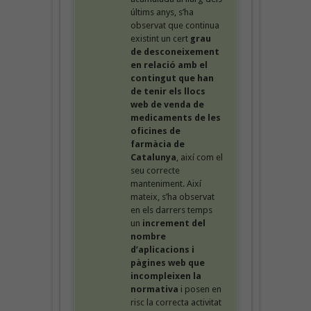
últims anys, s’ha
observat que continua
existint un cert
grau
de desconeixement
en relació amb el
contingut que han
de tenir els llocs
web de venda de
medicaments de les
oficines de
farmàcia de
Catalunya
, així com el
seu correcte
manteniment. Així
mateix, s’ha observat
en els darrers temps
un
increment del
nombre
d’aplicacions i
pàgines web que
incompleixen la
normativa
i posen en
risc la correcta activitat