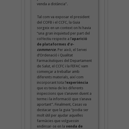
venda a distància”.
Tal com va exposar el president
del COFB i el CCFC, la Guia
sorgeix en un context on hi havia
“una gran inquietud per part del
col·lectiu respecte a l’
aparició
de plataformes d’
e-
commerce
. Per això, el Servei
d’Ordenació i Qualitat
Farmacèutiques del Departament
de Salut, el CCFC i la FEFAC vam
començar a treballar amb
diferents materials, així com
incorporant tota l’
experiència
que es tenia de les diferents
inspeccions que s’anaven duent a
terme i la informació que s’anava
aportant”. Finalment, Casas va
destacar que la guia “podia ser
molt útil per ajudar aquelles
farmàcies que volguessin
endinsar-se en la
venda de