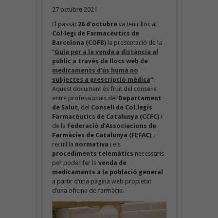
27 octubre 2021
El passat
26 d’octubre
va tenir lloc al
Col·legi de Farmacèutics de
Barcelona (COFB)
la presentació de la
“
Guia per a la venda a distància al
públic a través de llocs web de
medicaments d’ús humà no
subjectes a prescripció mèdica
“
.
Aquest document és fruit del consens
entre professionals del
Departament
de Salut
, del
Consell de Col.legis
Farmacèutics de Catalunya
(CCFC)
i
de la
Federació d’Associacions de
Farmàcies de Catalunya (FEFAC)
, i
recull la
normativa
i els
procediments telemàtics
necessaris
per poder fer la
venda de
medicaments a la població general
a partir d’una pàgina web propietat
d’una oficina de farmàcia.