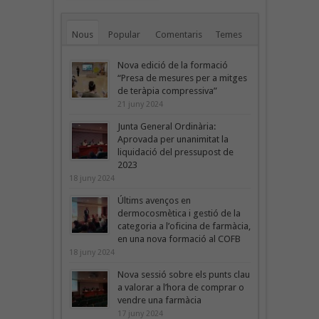
Nous
Popular
Comentaris
Temes
Nova edició de la formació
“Presa de mesures per a mitges
de teràpia compressiva”
21 juny 2024
Junta General Ordinària:
Aprovada per unanimitat la
liquidació del pressupost de
2023
18 juny 2024
Últims avenços en
dermocosmètica i gestió de la
categoria a l’oficina de farmàcia,
en una nova formació al COFB
18 juny 2024
Nova sessió sobre els punts clau
a valorar a l’hora de comprar o
vendre una farmàcia
17 juny 2024