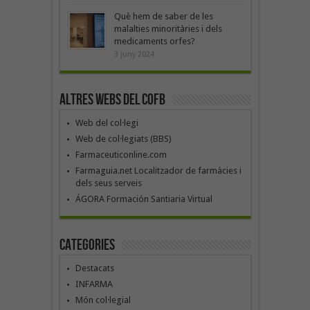
Què hem de saber de les
malalties minoritàries i dels
medicaments orfes?
3 juny 2024
Altres webs del COFB
Web del col·legi
Web de col·legiats (BBS)
Farmaceuticonline.com
Farmaguia.net Localitzador de farmàcies i
dels seus serveis
ÁGORA Formación Santiaria Virtual
Categories
Destacats
INFARMA
Món col·legial