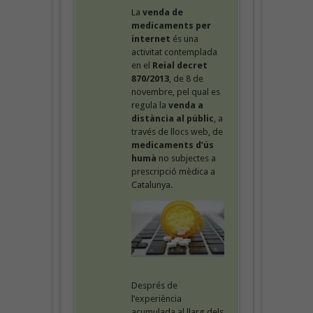
La
venda de
medicaments per
internet
és una
activitat contemplada
en el
Reial decret
870/2013
, de 8 de
novembre, pel qual es
regula la
venda a
distància al públic
, a
través de llocs web, de
medicaments d’ús
humà
no subjectes a
prescripció mèdica a
Catalunya.
Després de
l’experiència
acumulada al llarg dels