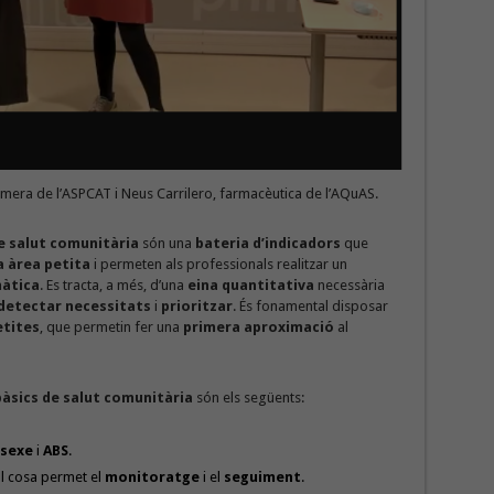
mera de l’ASPCAT i Neus Carrilero, farmacèutica de l’AQuAS.
e salut comunitària
són una
bateria d’indicadors
que
a àrea petita
i permeten als professionals realitzar un
àtica
. Es tracta, a més, d’una
eina quantitativa
necessària
detectar necessitats
i
prioritzar
. És fonamental disposar
etites
, que permetin fer una
primera aproximació
al
bàsics de salut comunitària
són els següents:
r
sexe
i
ABS
.
al cosa permet el
monitoratge
i el
seguiment
.