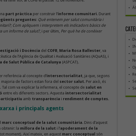
que va tenir lloc al COFB el passat 12 de novembre.
se
ÁG
una
part pràctica
per construir l’
informe comunitari
. Durant
egüents preguntes
:
Què entenem per salut comunitària i
itari?
;
Com apliquem i interpretem els indicadors bàsics de
Cate
a un informe de salut?
, i per últim,
Per què he de conèixer
De
I
estigació i Docència
del
COFB
,
Maria Rosa Ballester
, va
Mó
èutica de l’Agència de Qualitat i Avaluació Sanitàries (AQuAS), i
No
a de Salut Pública de Catalunya
(ASPCAT).
Op
R
er referència al concepte d’
intersectorialitat
, ja que, segons
Se
la majoria de factors estan fora del
sector salut
. Per això, és
. Tal com va explicar la infermera, el concepte de
salut en
S
ó
entre els diferents sectors. Aquesta
intersectorialitat
articipatiu
amb
transparència
i
rendiment de comptes
.
xarxa i principals agents
l
marc conceptual de la salut comunitària
. Dins d’aquest
 obtenir: la
millora de la salut
i l’
apoderament de la
tot moment). Així mateix, en aquest
marc conceptual
són