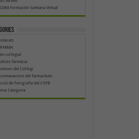
us serveis
ORA Formación Santiaria Virtual
gories
stacats
NFARMA
n col·legial
tícies farmàcia
inions del Col·legi
ecomanacions del farmacèutic
cció de fotografia del COFB
ense Categoria