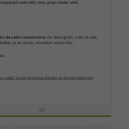
comparació entre ABS, sexe, grups d’edat i amb
ics de salut comunitària
són: demogràfic, estils de vida,
itat, ús de serveis, mortalitat i entorn físic.
tic
.
 salut? Sessió formativa d’anàlisi de decisió multicriteri