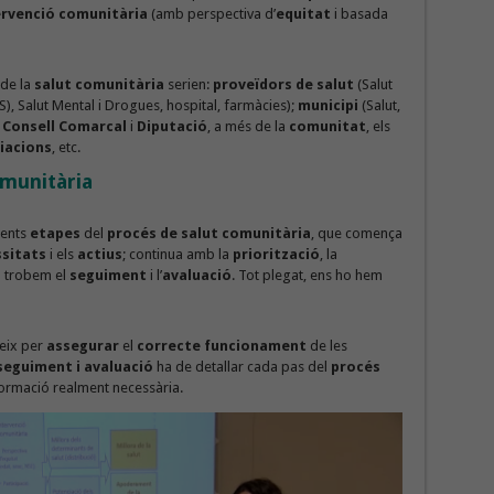
ervenció comunitària
(amb perspectiva d’
equitat
i basada
de la
salut comunitària
serien:
proveïdors de salut
(Salut
S), Salut Mental i Drogues, hospital, farmàcies);
municipi
(Salut,
;
Consell Comarcal
i
Diputació
, a més de la
comunitat
, els
iacions
, etc.
omunitària
rents
etapes
del
procés de salut comunitària
, que comença
sitats
i els
actius
; continua amb la
priorització
, la
pa trobem el
seguiment
i l’
avaluació
. Tot plegat, ens ho hem
eix per
assegurar
el
correcte funcionament
de les
seguiment i avaluació
ha de detallar cada pas del
procés
nformació realment necessària.