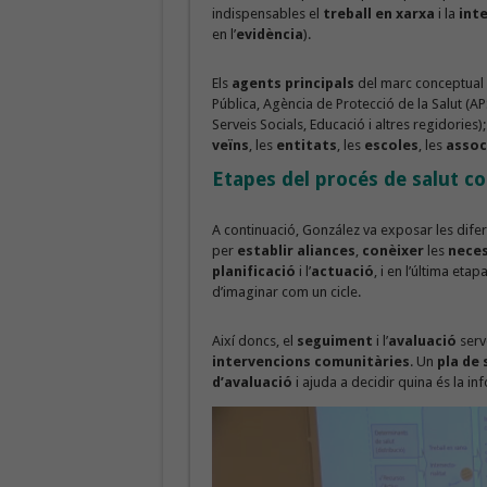
indispensables el
treball en xarxa
i la
int
en l’
evidència
).
Els
agents principals
del marc conceptual 
Pública, Agència de Protecció de la Salut (AP
Serveis Socials, Educació i altres regidories)
veïns
, les
entitats
, les
escoles
, les
assoc
Etapes del procés de salut c
A continuació, González va exposar les dife
per
establir aliances
,
conèixer
les
neces
planificació
i l’
actuació
, i en l’última eta
d’imaginar com un cicle.
Així doncs, el
seguiment
i l’
avaluació
serv
intervencions comunitàries
. Un
pla de 
d’avaluació
i ajuda a decidir quina és la i