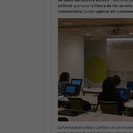
de salut del nostre entorn”
, que tenia p
utilitat
que tenen
a l’hora de fer un inf
comunitària
i poder
aplicar els coneix
La farmacèutica Neus Carrilero en un moment