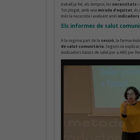
treball ja fet, els
tempos
, les
necessitats
i 
Tot plegat, amb una
mirada d’equitat
, és
més la necessita i avaluant amb
indicadors
Els informes de salut comuni
A la segona part de la
sessió
, la farmacèut
de salut comunitària
. Segons va explicar
(indicadors bàsics de salut per a ABS per fer