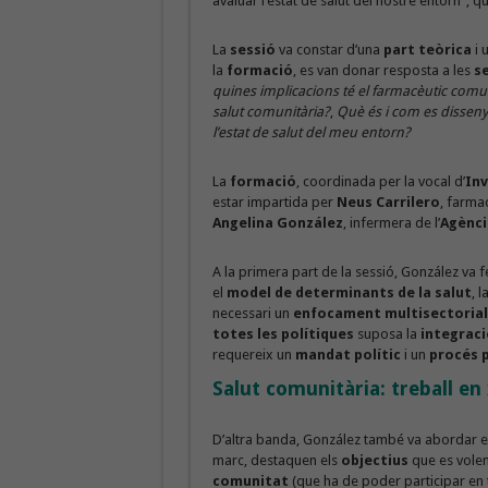
avaluar l’estat de salut del nostre entorn”, 
La
sessió
va constar d’una
part teòrica
i 
la
formació
, es van donar resposta a les
s
quines implicacions té el farmacèutic comun
salut comunitària?
,
Què és i com es disseny
l’estat de salut del meu entorn?
La
formació
, coordinada per la vocal d’
Inv
estar impartida per
Neus Carrilero
, farmac
Angelina González
, infermera de l’
Agènci
A la primera part de la sessió, González va f
el
model de determinants de la salut
, 
necessari un
enfocament multisectorial
totes les polítiques
suposa la
integraci
requereix un
mandat polític
i un
procés p
Salut comunitària: treball en 
D’altra banda, González també va abordar e
marc, destaquen els
objectius
que es volen
comunitat
(que ha de poder participar en 