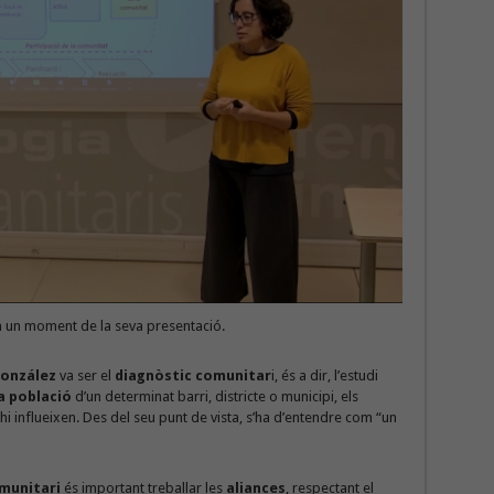
n un moment de la seva presentació.
onzález
va ser el
diagnòstic comunitar
i, és a dir, l’estudi
la població
d’un determinat barri, districte o municipi, els
i influeixen. Des del seu punt de vista, s’ha d’entendre com “un
munitari
és important treballar les
aliances
, respectant el