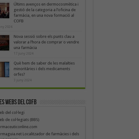
Últims avenços en dermocosmètica i
gestió de la categoria a l’oficina de
farmàcia, en una nova formació al
COFB
uny 2024
Nova sessió sobre els punts clau a
valorar a l’hora de comprar o vendre
una farmàcia
17 juny 2024
Què hem de saber de les malalties
minoritàries i dels medicaments
orfes?
3 juny 2024
es webs del COFB
b del col·legi
b de col·legiats (BBS)
armaceuticonline.com
rmaguia.net Localitzador de farmàcies i dels