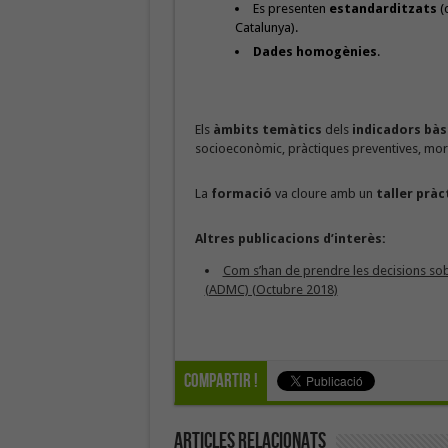
Es presenten
estandarditzats
(
Catalunya).
Dades homogènies
.
Els
àmbits temàtics
dels
indicadors bàs
socioeconòmic, pràctiques preventives, morbid
La
formació
va cloure amb un
taller pràc
Altres publicacions d’interès:
Com s’han de prendre les decisions sobre
(ADMC) (Octubre 2018)
Compartir !
Articles Relacionats