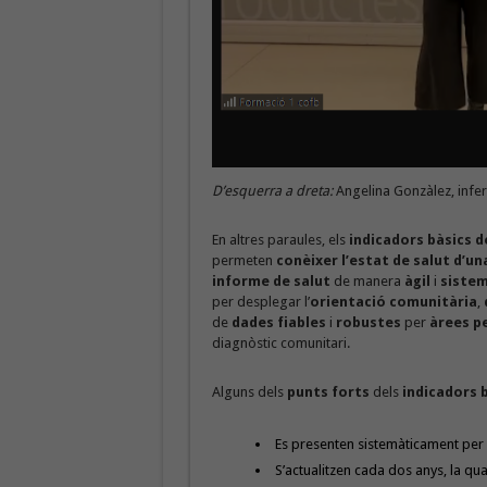
D’esquerra a dreta:
Angelina Gonzàlez, infer
En altres paraules, els
indicadors bàsics d
permeten
conèixer l’estat de salut d’un
informe de salut
de manera
àgil
i
sistem
per desplegar l’
orientació comunitària
,
de
dades fiables
i
robustes
per
àrees p
diagnòstic comunitari.
Alguns dels
punts forts
dels
indicadors 
Es presenten sistemàticament pe
S’actualitzen cada dos anys, la qu