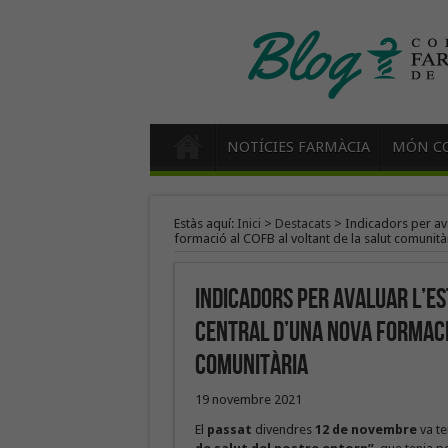
NOTÍCIES FARMÀCIA
MÓN CO
Estàs aquí:
Inici
>
Destacats
>
Indicadors per ava
formació al COFB al voltant de la salut comunità
Indicadors per avaluar l’es
central d’una nova formació
comunitària
19 novembre 2021
El
passat
divendres
12 de novembre
va ten