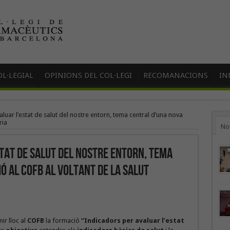
L·LEGIAL
OPINIONS DEL COL·LEGI
RECOMANACIONS
IN
luar l’estat de salut del nostre entorn, tema central d’una nova
ria
No
tat de salut del nostre entorn, tema
 al COFB al voltant de la salut
ir lloc al
COFB
la formació
“Indicadors per avaluar l’estat