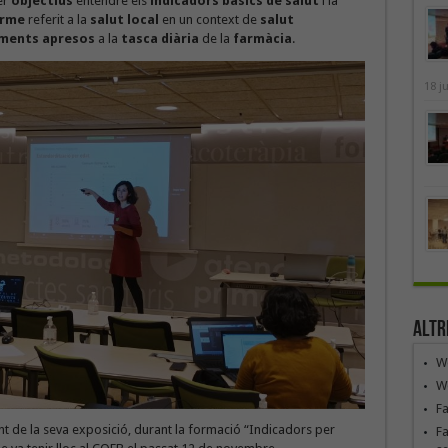
er
objectius
entendre els
indicadors bàsics de salut
i la
orme
referit a la
salut local
en un context de
salut
ements apresos
a la
tasca diària
de la
farmàcia
.
18 j
Altr
We
We
F
 de la seva exposició, durant la formació “Indicadors per
Fa