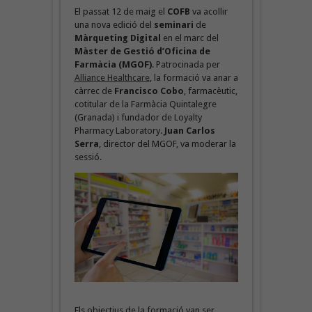
El passat 12 de maig el
COFB
va acollir
una nova edició del
seminari
de
Màrqueting Digital
en el marc del
Màster de Gestió d’Oficina de
Farmàcia (MGOF)
. Patrocinada per
Alliance Healthcare
, la formació va anar a
càrrec de
Francisco Cobo
, farmacèutic,
cotitular de la Farmàcia Quintalegre
(Granada) i fundador de Loyalty
Pharmacy Laboratory.
Juan Carlos
Serra
, director del MGOF, va moderar la
sessió.
Els objectius de la formació van ser