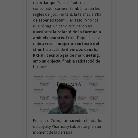
recordar que “si els hàbits del
consumidor canvien, també ho fan les
regles del joc. Per tant, la farmàcia s’ha
de saber adaptar”. Per assolir-ho “cal
que hi hagi un canvi cultural on es
transformi
la relació de la farmàcia
amb els usuaris
. L’èxit d’aquest canvi
radica en una
major orientació del
client
a través de
diversos canals
,
RRHH
i
tecnologia de màrqueting
,
amb un objectiu final: la satisfacció de
l’usuari”.
Francisco Cobo, farmacèutic i fundador
de Loyalty Pharmacy Laboratory, en un
moment de la xerrada.