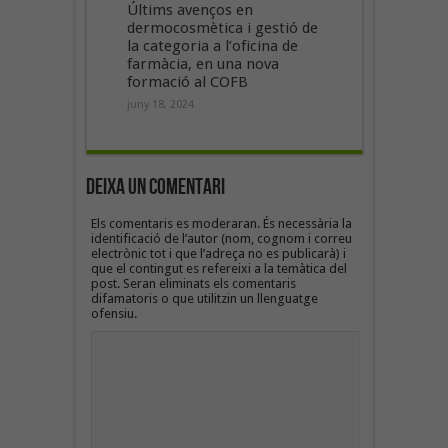
Últims avenços en
dermocosmètica i gestió de
la categoria a l’oficina de
farmàcia, en una nova
formació al COFB
juny 18, 2024
Deixa un Comentari
Els comentaris es moderaran. És necessària la
identificació de l’autor (nom, cognom i correu
electrònic tot i que l’adreça no es publicarà) i
que el contingut es refereixi a la temàtica del
post. Seran eliminats els comentaris
difamatoris o que utilitzin un llenguatge
ofensiu.