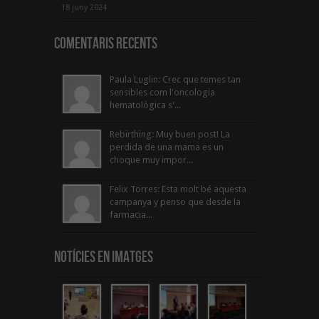
18 juny 2024
Comentaris Recents
Paula Luglin: Crec que temes tan
sensibles com l'oncologia
hematològica s'...
Rebirthing: Muy buen post! La
perdida de una mama es un
choque muy impor...
Felix Torres: Esta molt bé aquesta
campanya y penso que desde la
farmacia...
Notícies en Imatges