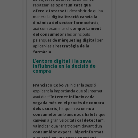
repassar les
oportunitats que
ofereix Internet
i descobrir de quina
manera la
digitalització
canvia la
dinàmica del sector farmacèutic
,
així com examinar el
comportament
del consumidor
i les principals
palanques de
màrqueting digital
per
aplicar-les a l’
estratègia de la
farmàcia
.
L’entorn digital i la seva
influència en la decisió de
compra
Francisco Cobo
va iniciar la sessió
explicant la importància que té Internet
avui dia:
“Internet influeix cada
vegada més en el procés de compra
dels usuaris
, fet que crea un
nou
consumidor
amb uns
nous hàbits
que
canvien a gran velocitat i
cal detectar
“.
Va indicar que “ens trobem davant d’un
consumidor expert i hiperinformat
que està en una cerca constant