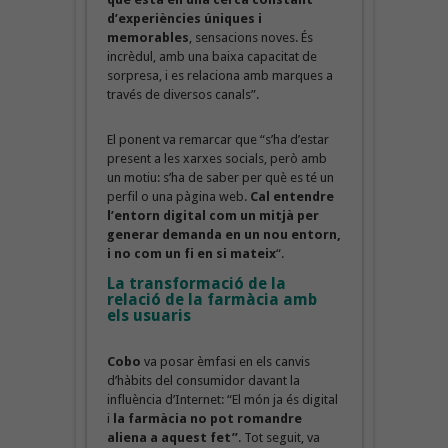
d’experiències úniques i
memorables
, sensacions noves. És
incrèdul, amb una baixa capacitat de
sorpresa, i es relaciona amb marques a
través de diversos canals”.
El ponent va remarcar que “s’ha d’estar
present a les xarxes socials, però amb
un motiu: s’ha de saber per què es té un
perfil o una pàgina web.
Cal entendre
l’entorn digital com un mitjà per
generar demanda en un nou entorn,
i no com un fi en si mateix
“.
La transformació de la
relació de la farmàcia amb
els usuaris
Cobo
va posar èmfasi en els canvis
d’hàbits del consumidor davant la
influència d’Internet: “El món ja és digital
i
la farmàcia no pot romandre
aliena a aquest fet”
. Tot seguit, va