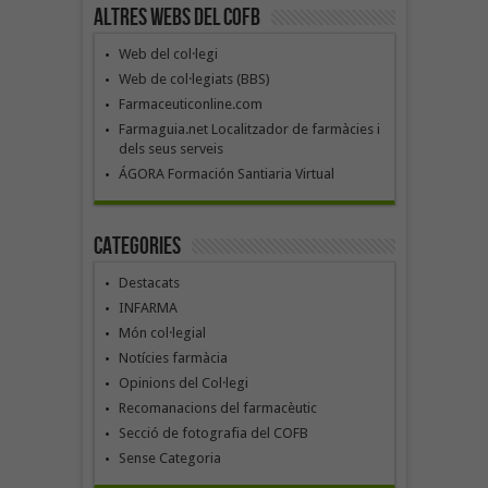
Altres webs del COFB
Web del col·legi
Web de col·legiats (BBS)
Farmaceuticonline.com
Farmaguia.net Localitzador de farmàcies i
dels seus serveis
ÁGORA Formación Santiaria Virtual
Categories
Destacats
INFARMA
Món col·legial
Notícies farmàcia
Opinions del Col·legi
Recomanacions del farmacèutic
Secció de fotografia del COFB
Sense Categoria