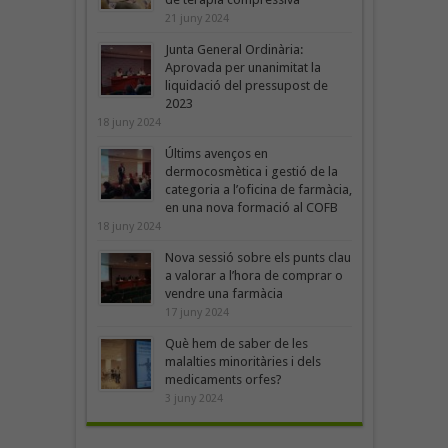
21 juny 2024
Junta General Ordinària:
Aprovada per unanimitat la
liquidació del pressupost de
2023
18 juny 2024
Últims avenços en
dermocosmètica i gestió de la
categoria a l’oficina de farmàcia,
en una nova formació al COFB
18 juny 2024
Nova sessió sobre els punts clau
a valorar a l’hora de comprar o
vendre una farmàcia
17 juny 2024
Què hem de saber de les
malalties minoritàries i dels
medicaments orfes?
3 juny 2024