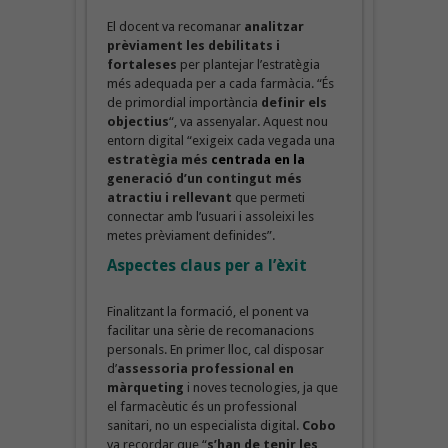
El docent va recomanar
analitzar
prèviament les debilitats i
fortaleses
per plantejar l’estratègia
més adequada per a cada farmàcia. “És
de primordial importància
definir els
objectius
“, va assenyalar. Aquest nou
entorn digital “exigeix cada vegada una
estratègia més
centrada en la
generació d’un contingut més
atractiu i rellevant
que permeti
connectar amb l’usuari i assoleixi les
metes prèviament definides”.
Aspectes claus per a l’èxit
Finalitzant la formació, el ponent va
facilitar una sèrie de recomanacions
personals. En primer lloc, cal disposar
d’
assessoria professional en
màrqueting
i noves tecnologies, ja que
el farmacèutic és un professional
sanitari, no un especialista digital.
Cobo
va recordar que “
s’han de tenir les