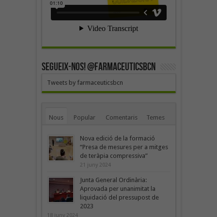
SEGUEIX-NOS! @farmaceuticsbcn
Tweets by farmaceuticsbcn
Nous
Popular
Comentaris
Temes
Nova edició de la formació
“Presa de mesures per a mitges
de teràpia compressiva”
21 juny 2024
Junta General Ordinària:
Aprovada per unanimitat la
liquidació del pressupost de
2023
18 juny 2024