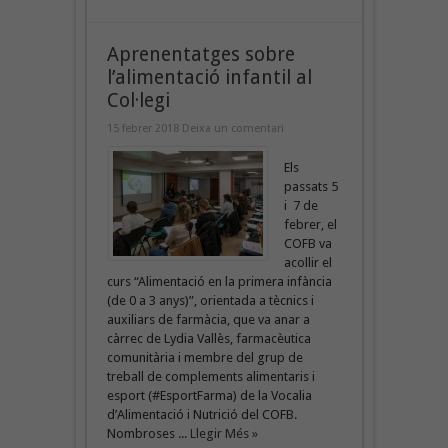
Aprenentatges sobre
l’alimentació infantil al
Col·legi
15 febrer 2018
Deixa un comentari
Els
passats 5
i 7 de
febrer, el
COFB va
acollir el
curs “Alimentació en la primera infància
(de 0 a 3 anys)”, orientada a tècnics i
auxiliars de farmàcia, que va anar a
càrrec de Lydia Vallès, farmacèutica
comunitària i membre del grup de
treball de complements alimentaris i
esport (#EsportFarma) de la Vocalia
d’Alimentació i Nutrició del COFB.
Nombroses ...
Llegir Més »