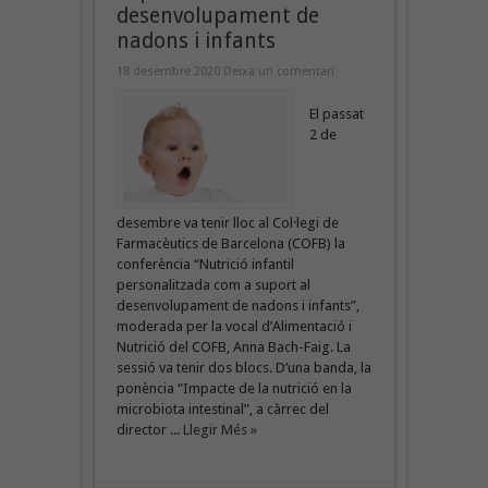
desenvolupament de
nadons i infants
18 desembre 2020
Deixa un comentari
El passat
2 de
desembre va tenir lloc al Col·legi de
Farmacèutics de Barcelona (COFB) la
conferència “Nutrició infantil
personalitzada com a suport al
desenvolupament de nadons i infants”,
moderada per la vocal d’Alimentació i
Nutrició del COFB, Anna Bach-Faig. La
sessió va tenir dos blocs. D’una banda, la
ponència “Impacte de la nutrició en la
microbiota intestinal”, a càrrec del
director ...
Llegir Més »