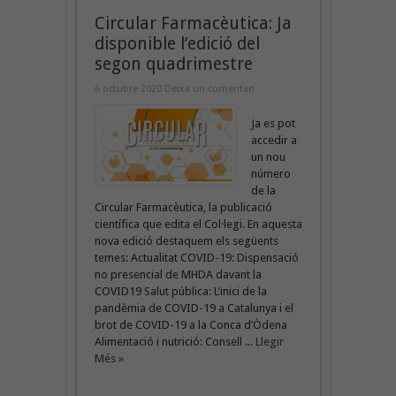
Circular Farmacèutica: Ja
disponible l’edició del
segon quadrimestre
6 octubre 2020
Deixa un comentari
Ja es pot
accedir a
un nou
número
de la
Circular Farmacèutica, la publicació
científica que edita el Col·legi. En aquesta
nova edició destaquem els següents
temes: Actualitat COVID-19: Dispensació
no presencial de MHDA davant la
COVID19 Salut pública: L’inici de la
pandèmia de COVID-19 a Catalunya i el
brot de COVID-19 a la Conca d’Òdena
Alimentació i nutrició: Consell ...
Llegir
Més »