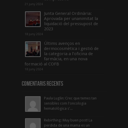
21 juny 2024
Junta General Ordinària:
Aprovada per unanimitat la
liquidació del pressupost de
2023
18 juny 2024
Últims avenços en
dermocosmètica i gestió de
la categoria a l’oficina de
farmàcia, en una nova
formació al COFB
18 juny 2024
Comentaris Recents
Paula Luglin: Crec que temes tan
sensibles com l'oncologia
hematològica s'...
Rebirthing: Muy buen post! La
perdida de una mama es un