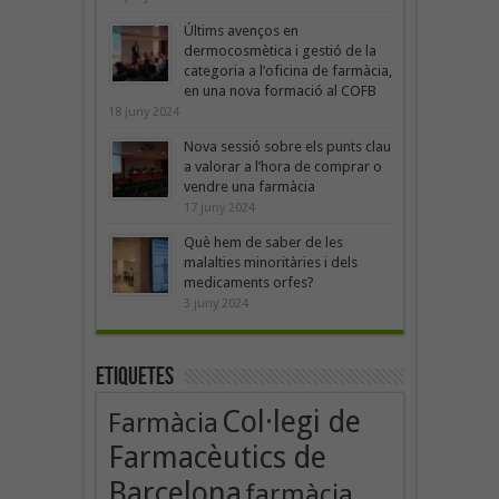
Últims avenços en
dermocosmètica i gestió de la
categoria a l’oficina de farmàcia,
en una nova formació al COFB
18 juny 2024
Nova sessió sobre els punts clau
a valorar a l’hora de comprar o
vendre una farmàcia
17 juny 2024
Què hem de saber de les
malalties minoritàries i dels
medicaments orfes?
3 juny 2024
Etiquetes
Col·legi de
Farmàcia
Farmacèutics de
Barcelona
farmàcia