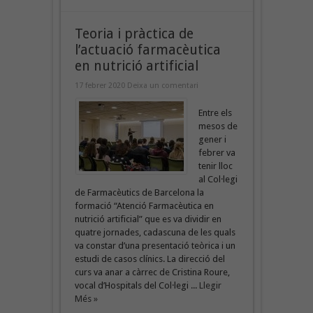
Teoria i pràctica de
l’actuació farmacèutica
en nutrició artificial
17 febrer 2020
Deixa un comentari
Entre els
mesos de
gener i
febrer va
tenir lloc
al Col·legi
de Farmacèutics de Barcelona la
formació “Atenció Farmacèutica en
nutrició artificial” que es va dividir en
quatre jornades, cadascuna de les quals
va constar d’una presentació teòrica i un
estudi de casos clínics. La direcció del
curs va anar a càrrec de Cristina Roure,
vocal d’Hospitals del Col·legi ...
Llegir
Més »