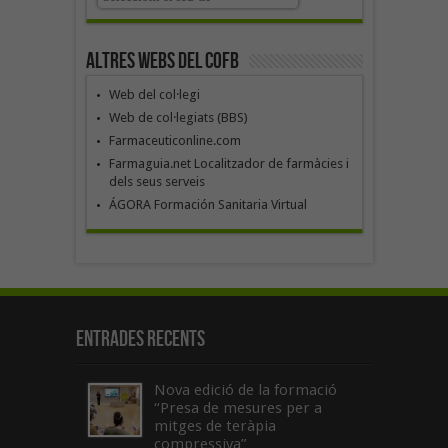
Altres webs del COFB
Web del col·legi
Web de col·legiats (BBS)
Farmaceuticonline.com
Farmaguia.net Localitzador de farmàcies i
dels seus serveis
ÁGORA Formación Sanitaria Virtual
Entrades recents
Nova edició de la formació
“Presa de mesures per a
mitges de teràpia
compressiva”