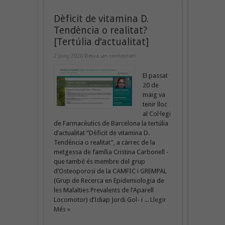
Dèficit de vitamina D.
Tendència o realitat?
[Tertúlia d’actualitat]
2 juny 2020
Deixa un comentari
El passat
20 de
maig va
tenir lloc
al Col·legi
de Farmacèutics de Barcelona la tertúlia
d’actualitat “Dèficit de vitamina D.
Tendència o realitat”, a càrrec de la
metgessa de família Cristina Carbonell -
que també és membre del grup
d’Osteoporosi de la CAMFIC i GREMPAL
(Grup de Recerca en Epidemiologia de
les Malalties Prevalents de l’Aparell
Locomotor) d’Idiap Jordi Gol- i ...
Llegir
Més »