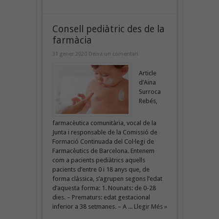
Consell pediàtric des de la
farmàcia
31 gener 2020
Deixa un comentari
Article
d’Aina
Surroca
Rebés,
farmacèutica comunitària, vocal de la
Junta i responsable de la Comissió de
Formació Continuada del Col·legi de
Farmacèutics de Barcelona. Entenem
com a pacients pediàtrics aquells
pacients d’entre 0 i 18 anys que, de
forma clàssica, s’agrupen segons l’edat
d’aquesta forma: 1. Nounats: de 0-28
dies. – Prematurs: edat gestacional
inferior a 38 setmanes. – A ...
Llegir Més »