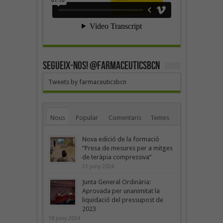
SEGUEIX-NOS! @farmaceuticsbcn
Tweets by farmaceuticsbcn
Nous
Popular
Comentaris
Temes
Nova edició de la formació
“Presa de mesures per a mitges
de teràpia compressiva”
21 juny 2024
Junta General Ordinària:
Aprovada per unanimitat la
liquidació del pressupost de
2023
18 juny 2024