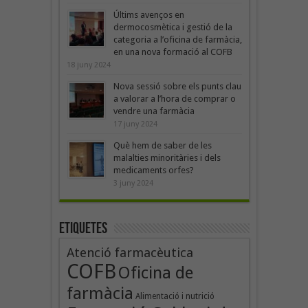
Últims avenços en
dermocosmètica i gestió de la
categoria a l’oficina de farmàcia,
en una nova formació al COFB
18 juny 2024
Nova sessió sobre els punts clau
a valorar a l’hora de comprar o
vendre una farmàcia
17 juny 2024
Què hem de saber de les
malalties minoritàries i dels
medicaments orfes?
3 juny 2024
Etiquetes
Atenció farmacèutica
COFB
Oficina de
farmàcia
Alimentació i nutrició