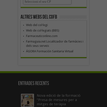
Altres webs del COFB
Web del col·legi
Web de col·legiats (BBS)
Farmaceuticonline.com
Farmaguia.net Localitzador de farmàcies i
dels seus serveis
ÁGORA Formación Sanitaria Virtual
Entrades recents
Nova edició de la formació
“Presa de mesures per a
mitges de teràpia