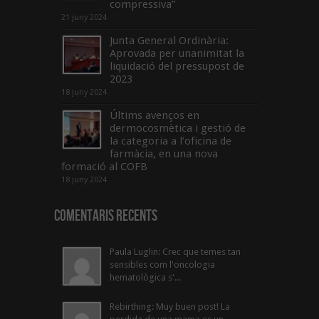
compressiva”
21 juny 2024
Junta General Ordinària:
Aprovada per unanimitat la
liquidació del pressupost de
2023
18 juny 2024
Últims avenços en
dermocosmètica i gestió de
la categoria a l’oficina de
farmàcia, en una nova
formació al COFB
18 juny 2024
Comentaris Recents
Paula Luglin: Crec que temes tan
sensibles com l'oncologia
hematològica s'...
Rebirthing: Muy buen post! La