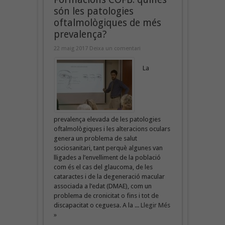
són les patologies
oftalmològiques de més
prevalença?
22 maig 2017
Deixa un comentari
La
prevalença elevada de les patologies
oftalmològiques i les alteracions oculars
genera un problema de salut
sociosanitari, tant perquè algunes van
lligades a l’envelliment de la població
com és el cas del glaucoma, de les
cataractes i de la degeneració macular
associada a l’edat (DMAE), com un
problema de cronicitat o fins i tot de
discapacitat o ceguesa. A la ...
Llegir Més
»