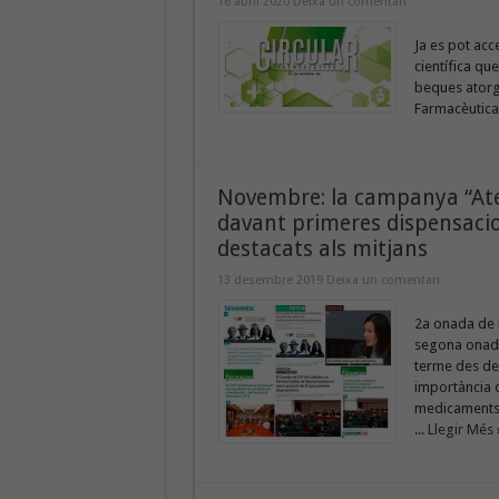
16 abril 2020
Deixa un comentari
Ja es pot acc
científica qu
beques atorg
Farmacèutica
Novembre: la campanya “Aten
davant primeres dispensacio
destacats als mitjans
13 desembre 2019
Deixa un comentari
2a onada de l
segona onada
terme des del
importància de
medicaments 
...
Llegir Més 