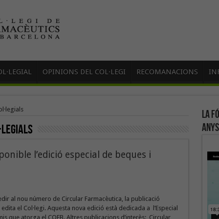
L·LEGIAL
OPINIONS DEL COL·LEGI
RECOMANACIONS
IN
l·legials
La f
anys
·legials
ponible l’edició especial de beques i
edir al nou número de Circular Farmacèutica, la publicació
e edita el Col·legi. Aquesta nova edició està dedicada a l’Especial
is que atorga el COFB. Altres publicacions d’interès: Circular