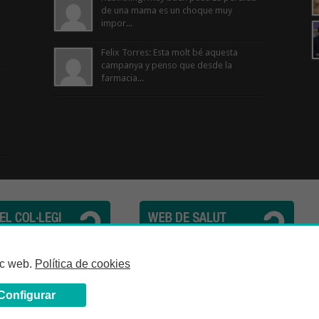
de una mama es un choque muy
impor...
Felix Torres: Esta molt bé aquesta
campanya y penso que desde la
farmacia...
cèutics de la Província de Barcelona | C. Girona, n° 64-66 - 08009 Barcelona | Te
loc web.
Política de cookies
Configurar
Avís Legal