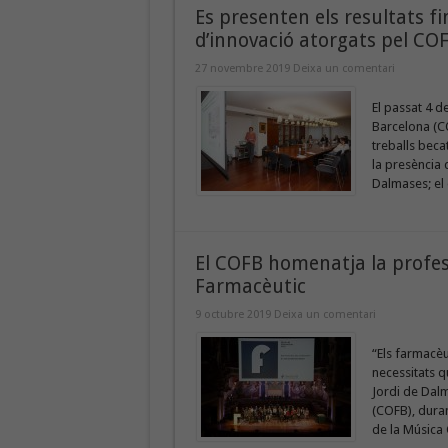
Es presenten els resultats fi
d’innovació atorgats pel CO
27 novembre 2019
Deixa un comentari
El passat 4 d
Barcelona (CO
treballs beca
la presència 
Dalmases; el 
El COFB homenatja la profess
Farmacèutic
9 octubre 2019
Deixa un comentari
“Els farmacèu
necessitats q
Jordi de Dalm
(COFB), durant
de la Música 