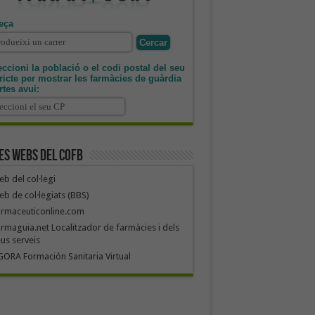
eça
ccioni la població o el codi postal del seu
tricte per mostrar les farmàcies de guàrdia
rtes avui:
es webs del COFB
b del col·legi
b de col·legiats (BBS)
armaceuticonline.com
rmaguia.net Localitzador de farmàcies i dels
us serveis
ORA Formación Sanitaria Virtual