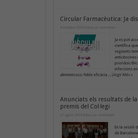
Circular Farmacèutica: Ja di
9 octubre 2019
Deixa un comentari
Ja es pot acc
científica qu
següents teme
anticitocines
psoriàsic/Bic
infeccions en
alimentosos: feble eficàcia ...
Llegir Més »
Anunciats els resultats de l
premis del Col·legi
21 agost 2019
Deixa un comentari
En la sessió d
de Barcelona 