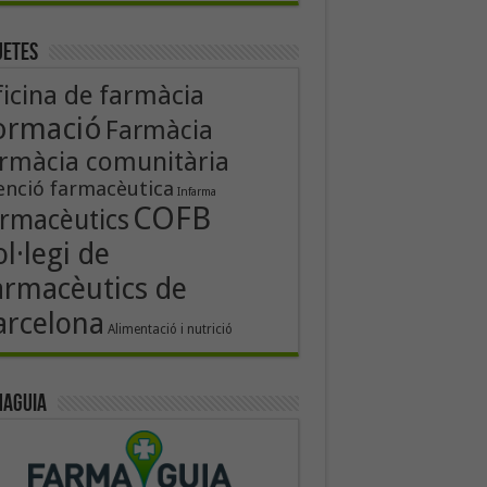
uetes
icina de farmàcia
ormació
Farmàcia
rmàcia comunitària
enció farmacèutica
Infarma
COFB
rmacèutics
l·legi de
armacèutics de
arcelona
Alimentació i nutrició
aguia