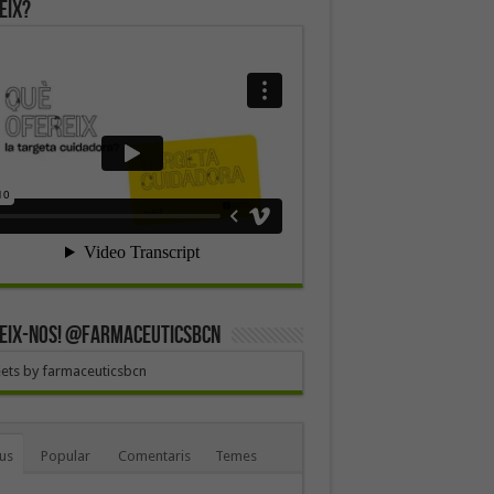
eix?
EIX-NOS! @farmaceuticsbcn
ets by farmaceuticsbcn
us
Popular
Comentaris
Temes