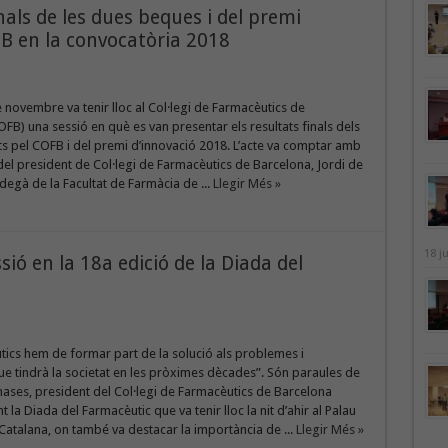
nals de les dues beques i del premi
FB en la convocatòria 2018
e novembre va tenir lloc al Col·legi de Farmacèutics de
FB) una sessió en què es van presentar els resultats finals dels
ts pel COFB i del premi d’innovació 2018. L’acte va comptar amb
del president de Col·legi de Farmacèutics de Barcelona, Jordi de
degà de la Facultat de Farmàcia de ...
Llegir Més »
18 j
ió en la 18a edició de la Diada del
tics hem de formar part de la solució als problemes i
ue tindrà la societat en les pròximes dècades”. Són paraules de
ases, president del Col·legi de Farmacèutics de Barcelona
 la Diada del Farmacèutic que va tenir lloc la nit d’ahir al Palau
Catalana, on també va destacar la importància de ...
Llegir Més »