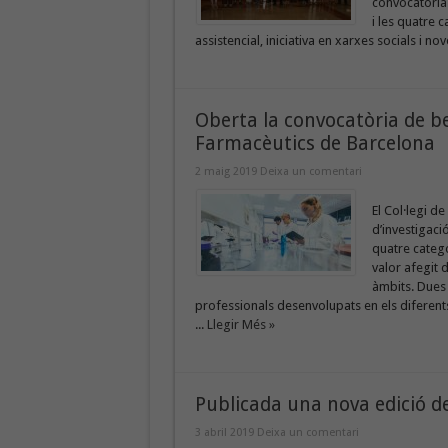
convocatòria
i les quatre 
assistencial, iniciativa en xarxes socials i nov
Oberta la convocatòria de be
Farmacèutics de Barcelona
2 maig 2019
Deixa un comentari
El Col·legi 
d’investigaci
quatre catego
valor afegit 
àmbits. Dues
professionals desenvolupats en els diferent
...
Llegir Més »
Publicada una nova edició d
3 abril 2019
Deixa un comentari