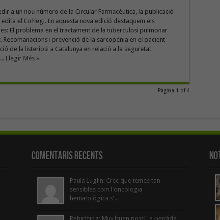
edir a un nou número de la Circular Farmacèutica, la publicació
e edita el Col·legi. En aquesta nova edició destaquem els
s: El problema en el tractament de la tuberculosi pulmonar
t. Recomanacions i prevenció de la sarcopènia en el pacient
ció de la listeriosi a Catalunya en relació a la seguretat
...
Llegir Més »
Pàgina 1 of 4
Comentaris Recents
Not
Paula Luglin: Crec que temes tan
sensibles com l'oncologia
hematològica s'...
Rebirthing: Muy buen post! La perdida