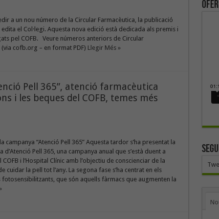
ofer
edir a un nou número de la Circular Farmacèutica, la publicació
e edita el Col·legi. Aquesta nova edició està dedicada als premis i
ats pel COFB. Veure números anteriors de Circular
 (via cofb.org – en format PDF)
Llegir Més »
ció Pell 365”, atenció farmacèutica
ns i les beques del COFB, temes més
a campanya “Atenció Pell 365” Aquesta tardor s’ha presentat la
SEGU
 d’Atenció Pell 365, una campanya anual que s’està duent a
 COFB i l’Hospital Clínic amb l’objectiu de conscienciar de la
Twe
 cuidar la pell tot l’any. La segona fase s’ha centrat en els
fotosensibilitzants, que són aquells fàrmacs que augmenten la
»
No