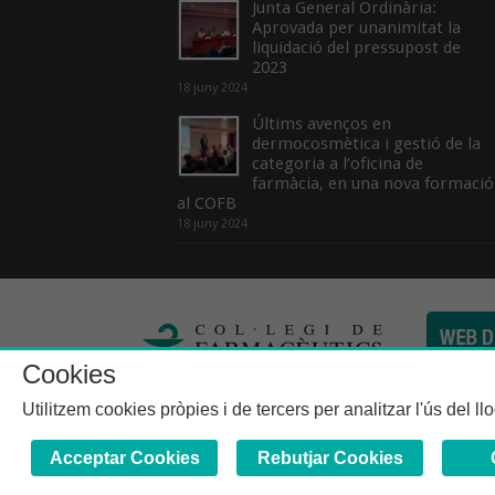
Junta General Ordinària:
Aprovada per unanimitat la
liquidació del pressupost de
2023
18 juny 2024
Últims avenços en
dermocosmètica i gestió de la
categoria a l’oficina de
farmàcia, en una nova formació
al COFB
18 juny 2024
Cookies
Col·legi de Farma
Utilitzem cookies pròpies i de tercers per analitzar l'ús del l
Acceptar Cookies
Rebutjar Cookies