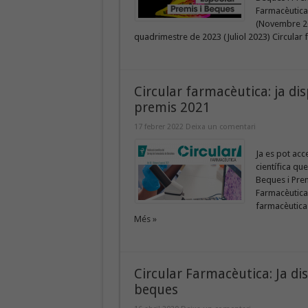
Farmacèutica:
(Novembre 202
quadrimestre de 2023 (Juliol 2023) Circular f
Circular farmacèutica: ja dis
premis 2021
17 febrer 2022
Deixa un comentari
Ja es pot acc
científica qu
Beques i Prem
Farmacèutica:
farmacèutica:
Més »
Circular Farmacèutica: Ja dis
beques