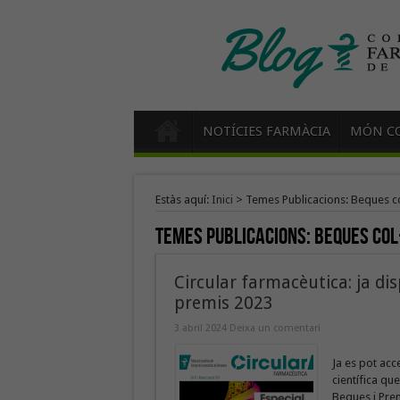
NOTÍCIES FARMÀCIA
MÓN CO
Estàs aquí:
Inici
>
Temes Publicacions: Beques co
Temes Publicacions:
Beques col
Circular farmacèutica: ja dis
premis 2023
3 abril 2024
Deixa un comentari
Ja es pot acc
científica qu
Beques i Prem