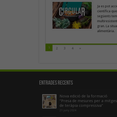
Ja es pot acc
científica qu
següents teme
multiresisten
gran. La situa
alimentària. 
1
2
3
4
»
Entrades recents
Nova edició de la formació
“Presa de mesures per a mitges
de teràpia compressiva”
21 juny 2024