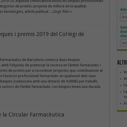
 2019-20. Aquesta convocatòria inclou les beques professionals
categories de premis: projecte de millora de la qualitat
Adr
es tecnologies, article publicat ...
Llegir Més »
Sele
dis
ques i premis 2019 del Col·legi de
obe
de Farmacèutics de Barcelona convoca dues beques
Altr
ó amb l’objectiu de potenciar la recerca en l’àmbit farmacèutic i
ries de premis per a reconèixer projectes que contribueixen al
We
de l’exercici professional farmacèutic en qualsevol dels seus
We
 beques (cadascuna amb una dotació de 9.000€) per treballs
F
s sectors de l’àmbit farmacèutic. Les beques tenen una durada
Fa
se
ÁG
e la Circular Farmacèutica