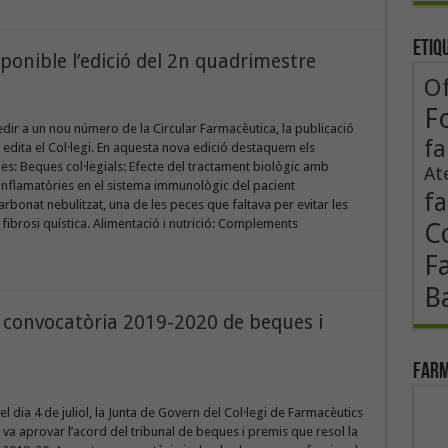
Etiq
sponible l’edició del 2n quadrimestre
Of
F
edir a un nou número de la Circular Farmacèutica, la publicació
fa
e edita el Col·legi. En aquesta nova edició destaquem els
s: Beques col·legials: Efecte del tractament biològic amb
At
 inflamatòries en el sistema immunològic del pacient
fa
arbonat nebulitzat, una de les peces que faltava per evitar les
 fibrosi quística. Alimentació i nutrició: Complements
Co
F
B
a convocatòria 2019-2020 de beques i
Farm
el dia 4 de juliol, la Junta de Govern del Col·legi de Farmacèutics
va aprovar l’acord del tribunal de beques i premis que resol la