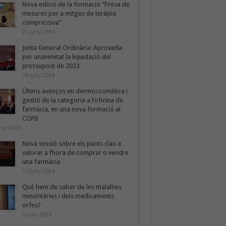
Nova edició de la formació “Presa de
mesures per a mitges de teràpia
compressiva”
21 juny 2024
Junta General Ordinària: Aprovada
per unanimitat la liquidació del
pressupost de 2023
18 juny 2024
Últims avenços en dermocosmètica i
gestió de la categoria a l’oficina de
farmàcia, en una nova formació al
COFB
uny 2024
Nova sessió sobre els punts clau a
valorar a l’hora de comprar o vendre
una farmàcia
17 juny 2024
Què hem de saber de les malalties
minoritàries i dels medicaments
orfes?
3 juny 2024