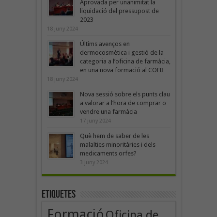
Aprovada per unanimitat la
liquidació del pressupost de
2023
18 juny 2024
Últims avenços en
dermocosmètica i gestió de la
categoria a l’oficina de farmàcia,
en una nova formació al COFB
18 juny 2024
Nova sessió sobre els punts clau
a valorar a l’hora de comprar o
vendre una farmàcia
17 juny 2024
Què hem de saber de les
malalties minoritàries i dels
medicaments orfes?
3 juny 2024
Etiquetes
Formació
Oficina de