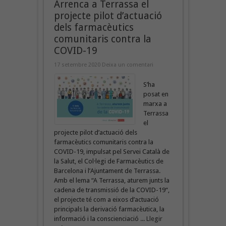
Arrenca a Terrassa el
projecte pilot d’actuació
dels farmacèutics
comunitaris contra la
COVID-19
17 setembre 2020
Deixa un comentari
S’ha
posat en
marxa a
Terrassa
el
projecte pilot d’actuació dels
farmacèutics comunitaris contra la
COVID-19, impulsat pel Servei Català de
la Salut, el Col·legi de Farmacèutics de
Barcelona i l’Ajuntament de Terrassa.
Amb el lema “A Terrassa, aturem junts la
cadena de transmissió de la COVID-19“,
el projecte té com a eixos d’actuació
principals la derivació farmacèutica, la
informació i la conscienciació ...
Llegir