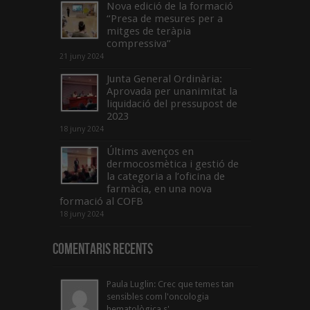
Nova edició de la formació
“Presa de mesures per a
mitges de teràpia
compressiva”
21 juny 2024
Junta General Ordinària:
Aprovada per unanimitat la
liquidació del pressupost de
2023
18 juny 2024
Últims avenços en
dermocosmètica i gestió de
la categoria a l’oficina de
farmàcia, en una nova
formació al COFB
18 juny 2024
Comentaris Recents
Paula Luglin: Crec que temes tan
sensibles com l'oncologia
hematològica s'...