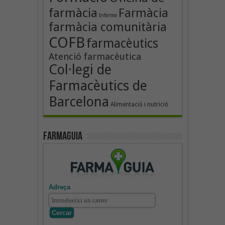
farmàcia
Farmàcia
Infarma
farmàcia comunitària
COFB
farmacèutics
Atenció farmacèutica
Col·legi de
Farmacèutics de
Barcelona
Alimentació i nutrició
Farmaguia
Adreça