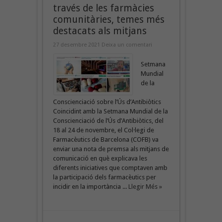
través de les farmàcies
comunitàries, temes més
destacats als mitjans
27 desembre 2021
Deixa un comentari
Setmana
Mundial
de la
Conscienciació sobre l’Ús d’Antibiòtics
Coincidint amb la Setmana Mundial de la
Conscienciació de l’Ús d’Antibiòtics, del
18 al 24 de novembre, el Col·legi de
Farmacèutics de Barcelona (COFB) va
enviar una nota de premsa als mitjans de
comunicació en què explicava les
diferents iniciatives que comptaven amb
la participació dels farmacèutics per
incidir en la importància ...
Llegir Més »