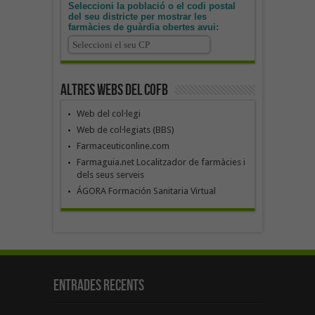
Seleccioni la població o el codi postal
del seu districte per mostrar les
farmàcies de guàrdia obertes avui:
Altres webs del COFB
Web del col·legi
Web de col·legiats (BBS)
Farmaceuticonline.com
Farmaguia.net Localitzador de farmàcies i
dels seus serveis
ÁGORA Formación Sanitaria Virtual
Entrades recents