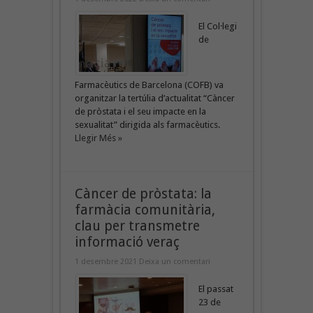
El Col·legi
de
Farmacèutics de Barcelona (COFB) va
organitzar la tertúlia d’actualitat “Càncer
de pròstata i el seu impacte en la
sexualitat” dirigida als farmacèutics.
Llegir Més »
Càncer de pròstata: la
farmàcia comunitària,
clau per transmetre
informació veraç
1 desembre 2021
Deixa un comentari
El passat
23 de