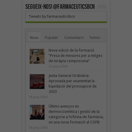
SEGUEIX-NOS! @farmaceuticsbcn
Tweets by farmaceuticsbcn
Nous
Popular
Comentaris
Temes
Nova edició de la formació
“Presa de mesures per a mitges
de teràpia compressiva”
21 juny 2024
Junta General Ordinària:
Aprovada per unanimitat la
liquidació del pressupost de
2023
18 juny 2024
Últims avenços en
dermocosmètica i gestió de la
categoria a l’oficina de farmàcia,
en una nova formació al COFB
18 juny 2024