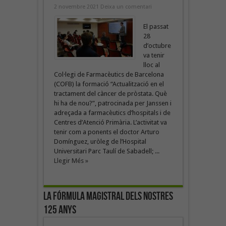
2 novembre 2021
Deixa un comentari
El passat
28
d’octubre
va tenir
lloc al
Col·legi de Farmacèutics de Barcelona
(COFB) la formació “Actualització en el
tractament del càncer de pròstata. Què
hi ha de nou?”, patrocinada per Janssen i
adreçada a farmacèutics d’hospitals i de
Centres d’Atenció Primària. L’activitat va
tenir com a ponents el doctor Arturo
Domínguez, uròleg de l’Hospital
Universitari Parc Taulí de Sabadell; ...
Llegir Més »
La fórmula magistral dels nostres
125 anys