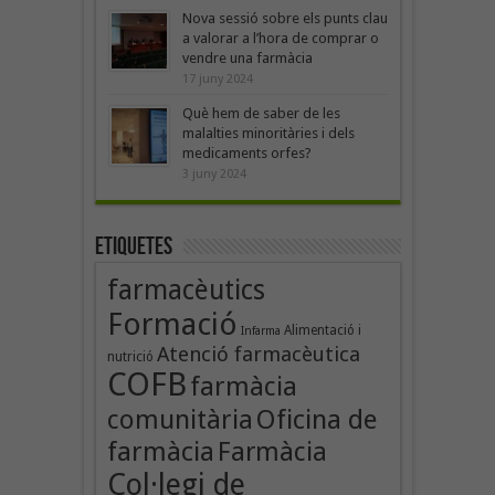
Nova sessió sobre els punts clau
a valorar a l’hora de comprar o
vendre una farmàcia
17 juny 2024
Què hem de saber de les
malalties minoritàries i dels
medicaments orfes?
3 juny 2024
Etiquetes
farmacèutics
Formació
Alimentació i
Infarma
Atenció farmacèutica
nutrició
COFB
farmàcia
Oficina de
comunitària
farmàcia
Farmàcia
Col·legi de