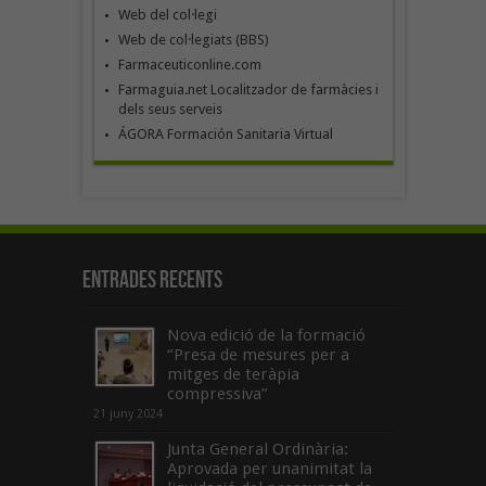
Web del col·legi
Web de col·legiats (BBS)
Farmaceuticonline.com
Farmaguia.net Localitzador de farmàcies i
dels seus serveis
ÁGORA Formación Sanitaria Virtual
Entrades recents
Nova edició de la formació
“Presa de mesures per a
mitges de teràpia
compressiva”
21 juny 2024
Junta General Ordinària:
Aprovada per unanimitat la