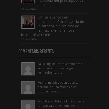
liquidació del pressupost de
2023
18 juny 2024
Últims avenços en
dermocosmètica i gestió de
la categoria a l’oficina de
farmàcia, en una nova
formació al COFB
18 juny 2024
Comentaris Recents
Paula Luglin: Crec que temes tan
sensibles com l'oncologia
hematològica s'...
Rebirthing: Muy buen post! La
perdida de una mama es un
choque muy impor...
Felix Torres: Esta molt bé aquesta
campanya y penso que desde la