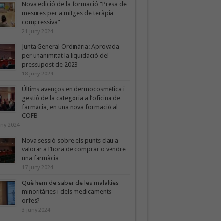
Nova edició de la formació “Presa de
mesures per a mitges de teràpia
compressiva”
21 juny 2024
Junta General Ordinària: Aprovada
per unanimitat la liquidació del
pressupost de 2023
18 juny 2024
Últims avenços en dermocosmètica i
gestió de la categoria a l’oficina de
farmàcia, en una nova formació al
COFB
uny 2024
Nova sessió sobre els punts clau a
valorar a l’hora de comprar o vendre
una farmàcia
17 juny 2024
Què hem de saber de les malalties
minoritàries i dels medicaments
orfes?
3 juny 2024