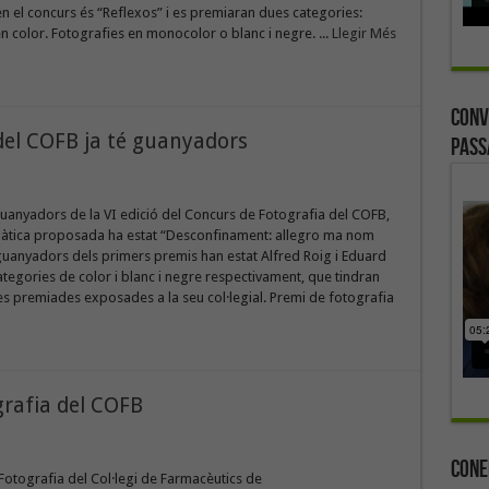
en el concurs és “Reflexos” i es premiaran dues categories:
n color. Fotografies en monocolor o blanc i negre. ...
Llegir Més
Conv
 del COFB ja té guanyadors
Pass
guanyadors de la VI edició del Concurs de Fotografia del COFB,
màtica proposada ha estat “Desconfinament: allegro ma nom
guanyadors dels primers premis han estat Alfred Roig i Eduard
ategories de color i blanc i negre respectivament, que tindran
es premiades exposades a la seu col·legial. Premi de fotografia
grafia del COFB
Cone
Fotografia del Col·legi de Farmacèutics de