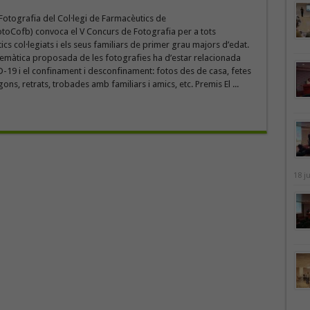
Fotografia del Col·legi de Farmacèutics de
toCofb) convoca el V Concurs de Fotografia per a tots
ics col·legiats i els seus familiars de primer grau majors d’edat.
temàtica proposada de les fotografies ha d’estar relacionada
19 i el confinament i desconfinament: fotos des de casa, fetes
ons, retrats, trobades amb familiars i amics, etc. Premis El ...
18 j