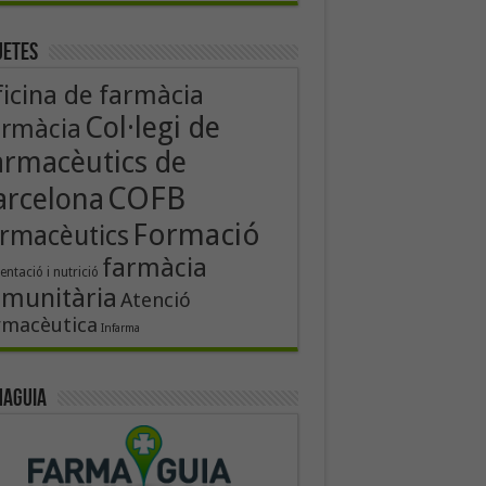
uetes
icina de farmàcia
Col·legi de
armàcia
armacèutics de
COFB
arcelona
Formació
rmacèutics
farmàcia
entació i nutrició
munitària
Atenció
rmacèutica
Infarma
aguia