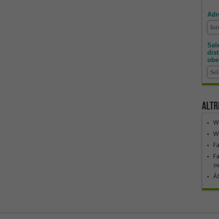
Adr
Sele
dis
obe
Altr
We
We
F
Fa
se
ÁG