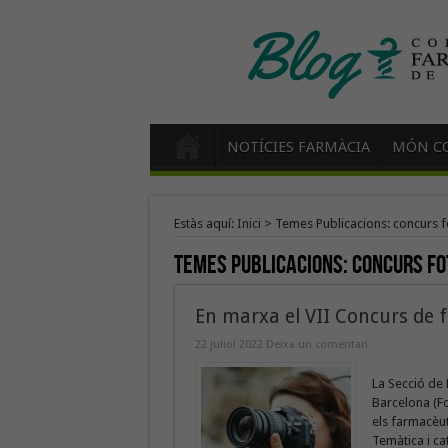
NOTÍCIES FARMÀCIA
MÓN CO
Estàs aquí:
Inici
>
Temes Publicacions: concurs f
Temes Publicacions:
concurs fo
En marxa el VII Concurs de 
22 juliol 2022
Deixa un comentari
La Secció de 
Barcelona (Fo
els farmacèut
Temàtica i ca