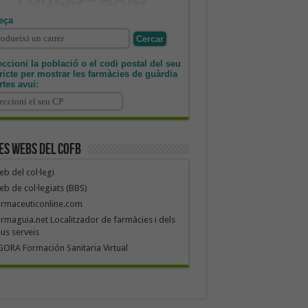
eça
ccioni la població o el codi postal del seu
tricte per mostrar les farmàcies de guàrdia
rtes avui:
es webs del COFB
b del col·legi
b de col·legiats (BBS)
armaceuticonline.com
rmaguia.net Localitzador de farmàcies i dels
us serveis
ORA Formación Sanitaria Virtual