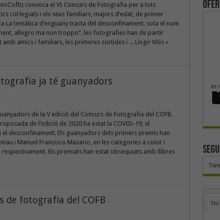
ofer
toCofb) convoca el VI Concurs de Fotografia per a tots
cs col·legiats i els seus familiars, majors d’edat, de primer
a La temàtica d’enguany tracta del desconfinament, sota el nom
nt, allegro ma non troppo”, les fotografies han de partir
mb amics i familiars, les primeres sortides i ...
Llegir Més »
otografia ja té guanyadors
guanyadors de la V edició del Concurs de Fotografia del COFB.
roposada de l’edició de 2020 ha estat la COVID-19, el
i el desconfinament. Els guanyadors dels primers premis han
almau i Manuel Francisco Mazario, en les categories a color i
SEGU
, respectivament. Els premiats han estat obsequiats amb llibres
Twe
s de fotografia del COFB
No