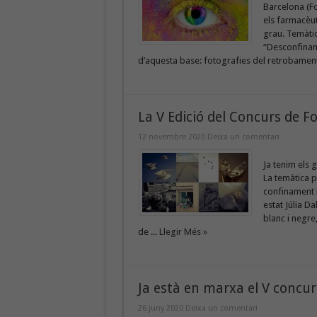
Barcelona (Fo
els farmacèuti
grau. Temàtic
“Desconfiname
d’aquesta base: fotografies del retrobament a
La V Edició del Concurs de F
12 novembre 2020
Deixa un comentari
Ja tenim els 
La temàtica p
confinament 
estat Júlia D
blanc i negre
de ...
Llegir Més »
Ja està en marxa el V concur
26 juny 2020
Deixa un comentari