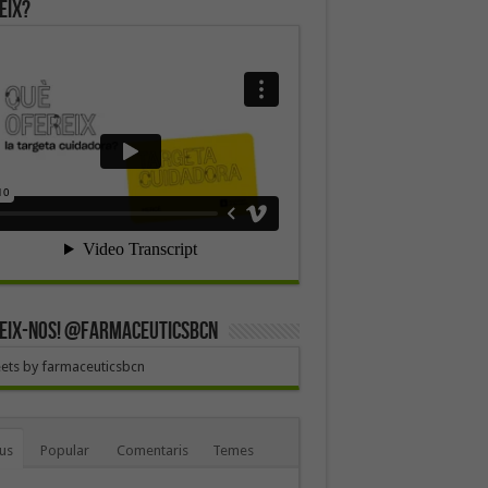
eix?
EIX-NOS! @farmaceuticsbcn
ets by farmaceuticsbcn
us
Popular
Comentaris
Temes