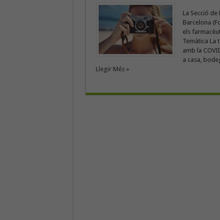
La Secció de 
Barcelona (Fo
els farmacèut
Temàtica La 
amb la COVID-
a casa, bodeg
Llegir Més »