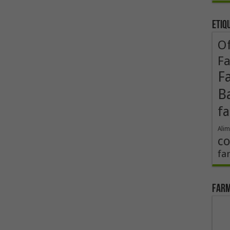
Etiq
Of
F
F
B
fa
Alim
co
fa
Farm