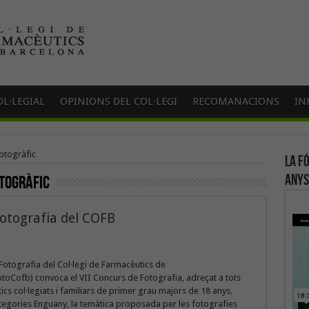
L·LEGIAL
OPINIONS DEL COL·LEGI
RECOMANACIONS
IN
otogràfic
La f
anys
togràfic
fotografia del COFB
Fotografia del Col·legi de Farmacèutics de
toCofb) convoca el VII Concurs de Fotografia, adreçat a tots
ics col·legiats i familiars de primer grau majors de 18 anys.
tegories Enguany, la temàtica proposada per les fotografies