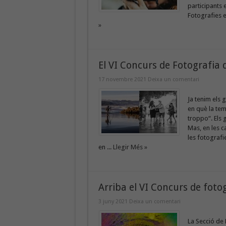
participants 
Fotografies e
»
El VI Concurs de Fotografia
17 novembre 2021
Deixa un comentari
Ja tenim els 
en què la te
troppo“. Els 
Mas, en les c
les fotografi
en ...
Llegir Més »
Arriba el VI Concurs de foto
3 juny 2021
Deixa un comentari
La Secció de 