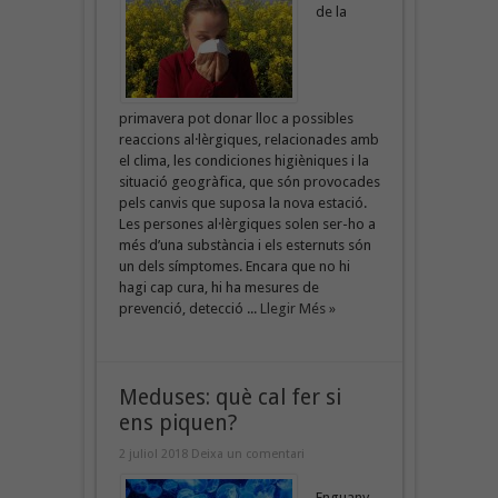
de la
primavera pot donar lloc a possibles
reaccions al·lèrgiques, relacionades amb
el clima, les condiciones higièniques i la
situació geogràfica, que són provocades
pels canvis que suposa la nova estació.
Les persones al·lèrgiques solen ser-ho a
més d’una substància i els esternuts són
un dels símptomes. Encara que no hi
hagi cap cura, hi ha mesures de
prevenció, detecció ...
Llegir Més »
Meduses: què cal fer si
ens piquen?
2 juliol 2018
Deixa un comentari
Enguany