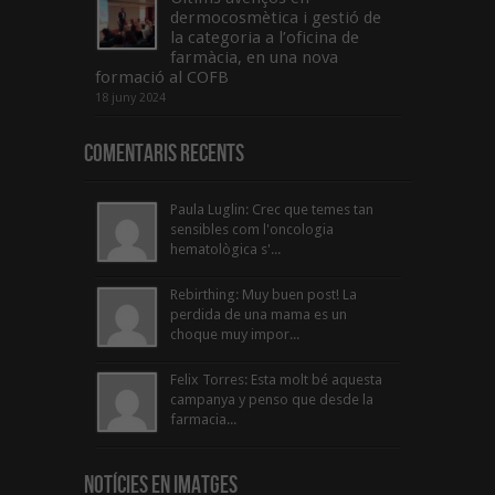
dermocosmètica i gestió de
la categoria a l’oficina de
farmàcia, en una nova
formació al COFB
18 juny 2024
Comentaris Recents
Paula Luglin: Crec que temes tan
sensibles com l'oncologia
hematològica s'...
Rebirthing: Muy buen post! La
perdida de una mama es un
choque muy impor...
Felix Torres: Esta molt bé aquesta
campanya y penso que desde la
farmacia...
Notícies en Imatges