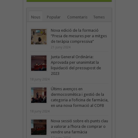
Nous
Popular
Comentaris
Temes
Nova edició de la formació
“Presa de mesures per a mitges
de teràpia compressiva”
21 juny 2024
Junta General Ordinària:
Aprovada per unanimitat la
liquidació del pressupost de
2023
18 juny 2024
Últims avenços en
dermocosmètica i gestió de la
categoria a l’oficina de farmàcia,
en una nova formació al COFB
18 juny 2024
Nova sessió sobre els punts clau
a valorar a l’hora de comprar o
vendre una farmàcia
17 juny 2024