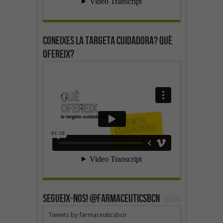
Coneixes la targeta cuidadora? Què
ofereix?
SEGUEIX-NOS! @farmaceuticsbcn
Tweets by farmaceuticsbcn