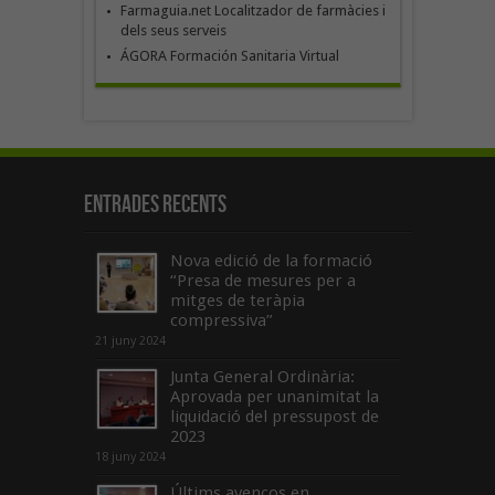
Farmaguia.net Localitzador de farmàcies i
dels seus serveis
ÁGORA Formación Sanitaria Virtual
Entrades recents
Nova edició de la formació
“Presa de mesures per a
mitges de teràpia
compressiva”
21 juny 2024
Junta General Ordinària:
Aprovada per unanimitat la
liquidació del pressupost de
2023
18 juny 2024
Últims avenços en