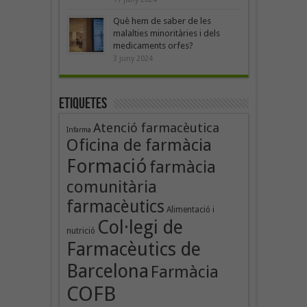
Què hem de saber de les
malalties minoritàries i dels
medicaments orfes?
3 juny 2024
Etiquetes
Atenció farmacèutica
Infarma
Oficina de farmàcia
Formació
farmàcia
comunitària
farmacèutics
Alimentació i
Col·legi de
nutrició
Farmacèutics de
Barcelona
Farmàcia
COFB