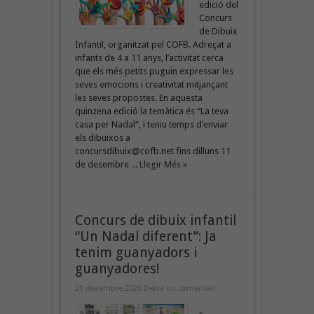
edició del
Concurs
de Dibuix
Infantil, organitzat pel COFB. Adreçat a
infants de 4 a 11 anys, l’activitat cerca
que els més petits puguin expressar les
seves emocions i creativitat mitjançant
les seves propostes. En aquesta
quinzena edició la temàtica és “La teva
casa per Nadal“, i teniu temps d’enviar
els dibuixos a
concursdibuix@cofb.net fins dilluns 11
de desembre ...
Llegir Més »
Concurs de dibuix infantil
“Un Nadal diferent”: Ja
tenim guanyadors i
guanyadores!
21 desembre 2020
Deixa un comentari