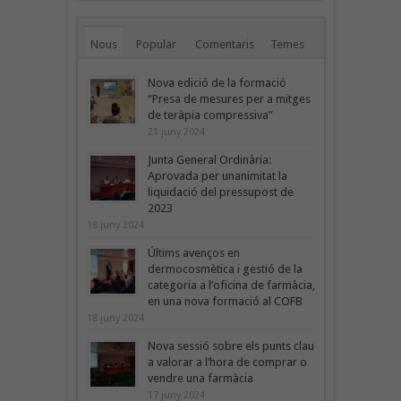
Nous
Popular
Comentaris
Temes
Nova edició de la formació
“Presa de mesures per a mitges
de teràpia compressiva”
21 juny 2024
Junta General Ordinària:
Aprovada per unanimitat la
liquidació del pressupost de
2023
18 juny 2024
Últims avenços en
dermocosmètica i gestió de la
categoria a l’oficina de farmàcia,
en una nova formació al COFB
18 juny 2024
Nova sessió sobre els punts clau
a valorar a l’hora de comprar o
vendre una farmàcia
17 juny 2024