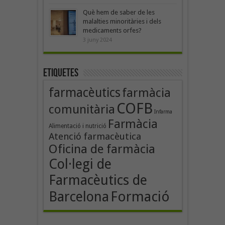
Què hem de saber de les
malalties minoritàries i dels
medicaments orfes?
3 juny 2024
Etiquetes
farmacèutics
farmàcia
COFB
comunitària
Infarma
Farmàcia
Alimentació i nutrició
Atenció farmacèutica
Oficina de farmàcia
Col·legi de
Farmacèutics de
Formació
Barcelona