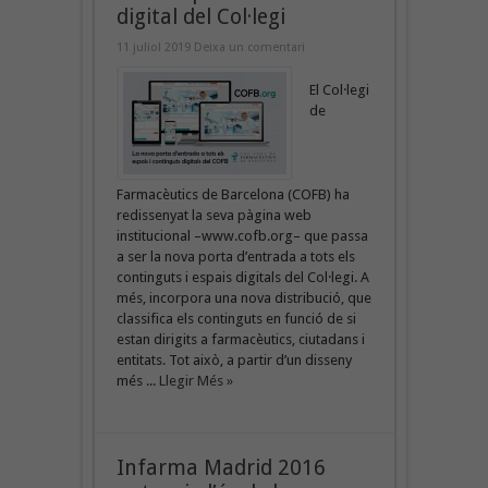
digital del Col·legi
11 juliol 2019
Deixa un comentari
El Col·legi
de
Farmacèutics de Barcelona (COFB) ha
redissenyat la seva pàgina web
institucional –www.cofb.org– que passa
a ser la nova porta d’entrada a tots els
continguts i espais digitals del Col·legi. A
més, incorpora una nova distribució, que
classifica els continguts en funció de si
estan dirigits a farmacèutics, ciutadans i
entitats. Tot això, a partir d’un disseny
més ...
Llegir Més »
Infarma Madrid 2016