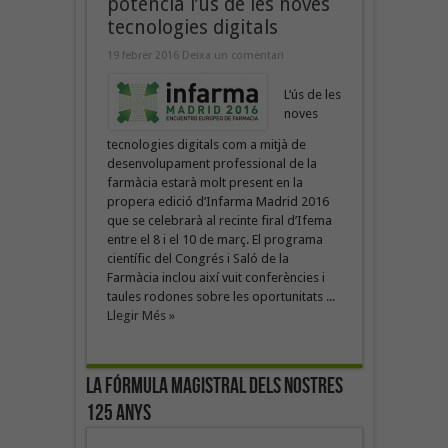
potencia l’ús de les noves
tecnologies digitals
19 febrer 2016
Deixa un comentari
L’ús de les
noves
tecnologies digitals com a mitjà de
desenvolupament professional de la
farmàcia estarà molt present en la
propera edició d’Infarma Madrid 2016
que se celebrarà al recinte firal d’Ifema
entre el 8 i el 10 de març. El programa
científic del Congrés i Saló de la
Farmàcia inclou així vuit conferències i
taules rodones sobre les oportunitats ...
Llegir Més »
La fórmula magistral dels nostres
125 anys