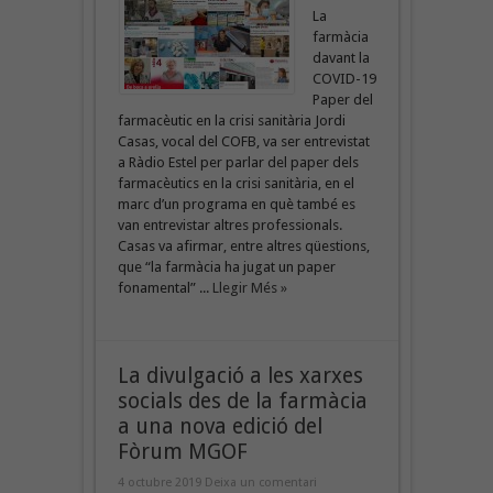
La
farmàcia
davant la
COVID-19
Paper del
farmacèutic en la crisi sanitària Jordi
Casas, vocal del COFB, va ser entrevistat
a Ràdio Estel per parlar del paper dels
farmacèutics en la crisi sanitària, en el
marc d’un programa en què també es
van entrevistar altres professionals.
Casas va afirmar, entre altres qüestions,
que “la farmàcia ha jugat un paper
fonamental” ...
Llegir Més »
La divulgació a les xarxes
socials des de la farmàcia
a una nova edició del
Fòrum MGOF
4 octubre 2019
Deixa un comentari