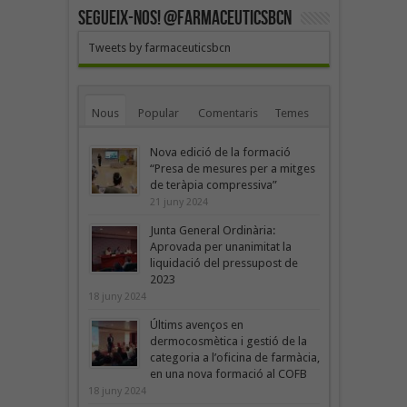
SEGUEIX-NOS! @farmaceuticsbcn
Tweets by farmaceuticsbcn
Nous
Popular
Comentaris
Temes
Nova edició de la formació
“Presa de mesures per a mitges
de teràpia compressiva”
21 juny 2024
Junta General Ordinària:
Aprovada per unanimitat la
liquidació del pressupost de
2023
18 juny 2024
Últims avenços en
dermocosmètica i gestió de la
categoria a l’oficina de farmàcia,
en una nova formació al COFB
18 juny 2024