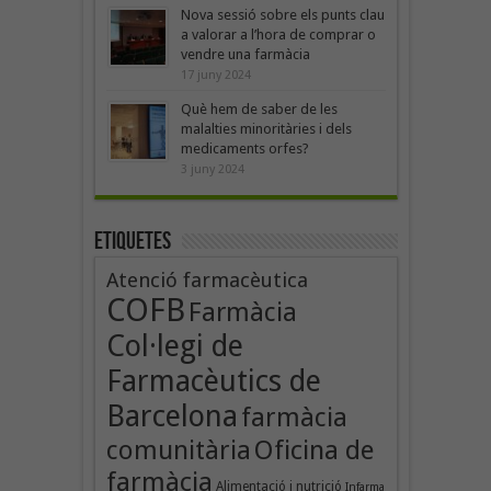
Nova sessió sobre els punts clau
a valorar a l’hora de comprar o
vendre una farmàcia
17 juny 2024
Què hem de saber de les
malalties minoritàries i dels
medicaments orfes?
3 juny 2024
Etiquetes
Atenció farmacèutica
COFB
Farmàcia
Col·legi de
Farmacèutics de
Barcelona
farmàcia
Oficina de
comunitària
farmàcia
Alimentació i nutrició
Infarma