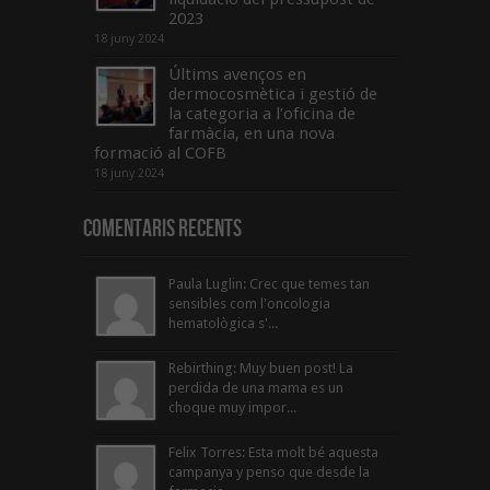
2023
18 juny 2024
Últims avenços en
dermocosmètica i gestió de
la categoria a l’oficina de
farmàcia, en una nova
formació al COFB
18 juny 2024
Comentaris Recents
Paula Luglin: Crec que temes tan
sensibles com l'oncologia
hematològica s'...
Rebirthing: Muy buen post! La
perdida de una mama es un
choque muy impor...
Felix Torres: Esta molt bé aquesta
campanya y penso que desde la