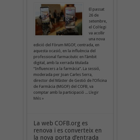
El passat
26 de
setembre,
el Col·legi
va acollir
una nova
edició del Fòrum MGOF, centrada, en
aquesta ocasió, en la influència del
professional farmacèutic en l’àmbit
digital, amb la xerrada titulada
“Influencers a la farmàcia”. La sessió,
moderada per Joan Carles Serra,
director del Màster de Gestió de l’Oficina
de Farmàcia (MGOF) del COFB, va
comptar amb la participació ...
Llegir
Més »
La web COFB.org es
renova i es converteix en
la nova porta d’entrada