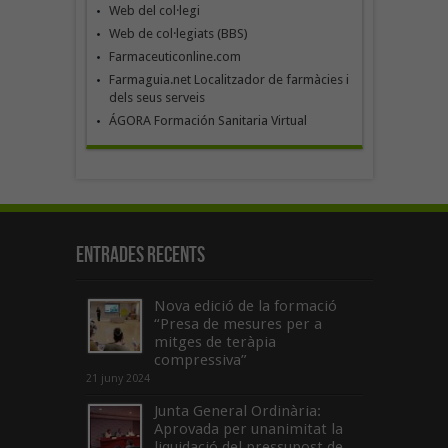
Web del col·legi
Web de col·legiats (BBS)
Farmaceuticonline.com
Farmaguia.net Localitzador de farmàcies i
dels seus serveis
ÁGORA Formación Sanitaria Virtual
Entrades recents
Nova edició de la formació
“Presa de mesures per a
mitges de teràpia
compressiva”
21 juny 2024
Junta General Ordinària:
Aprovada per unanimitat la
liquidació del pressupost de